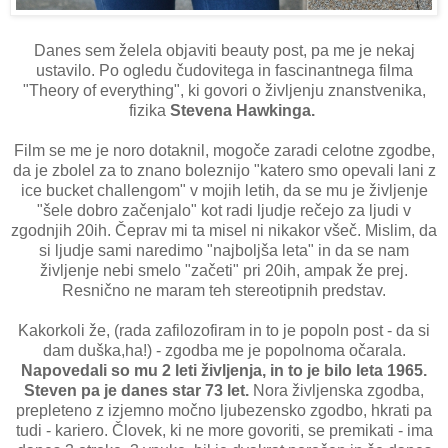
Danes sem želela objaviti beauty post, pa me je nekaj
ustavilo. Po ogledu čudovitega in fascinantnega filma
"Theory of everything", ki govori o življenju znanstvenika,
fizika
Stevena Hawkinga.
Film se me je noro dotaknil, mogoče zaradi celotne zgodbe,
da je zbolel za to znano boleznijo "katero smo opevali lani z
ice bucket challengom" v mojih letih, da se mu je življenje
"šele dobro začenjalo" kot radi ljudje rečejo za ljudi v
zgodnjih 20ih. Čeprav mi ta misel ni nikakor všeč. Mislim, da
si ljudje sami naredimo "najboljša leta" in da se nam
življenje nebi smelo "začeti" pri 20ih, ampak že prej.
Resnično ne maram teh stereotipnih predstav.
Kakorkoli že, (rada zafilozofiram in to je popoln post - da si
dam duška,ha!) - zgodba me je popolnoma očarala.
Napovedali so mu 2 leti življenja, in to je bilo leta 1965.
Steven pa je danes star 73 let.
Nora življenska zgodba,
prepleteno z izjemno močno ljubezensko zgodbo, hkrati pa
tudi - kariero. Človek, ki ne more govoriti, se premikati - ima