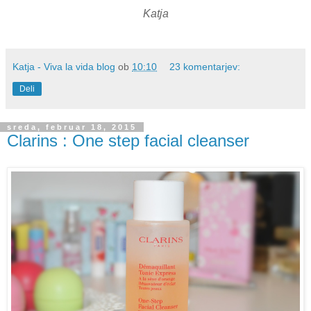
Katja
Katja - Viva la vida blog
ob
10:10
23 komentarjev:
Deli
sreda, februar 18, 2015
Clarins : One step facial cleanser