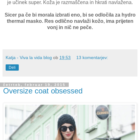
je učinek super. Koža je razmaščena in hkrati navlažena.
Sicer pa če bi morala izbrati eno, bi se odločila za hydro
thermal masko. Res odlično navlaži kožo, ima prijeten
vonj in nič ne peče.
Katja - Viva la vida blog
ob
19:53
13 komentarjev:
Deli
četrtek, februar 19, 2015
Oversize coat obsessed