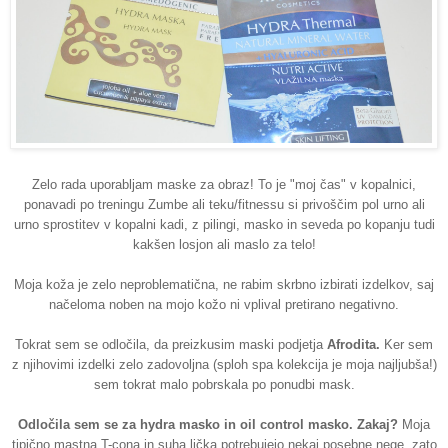
Zelo rada uporabljam maske za obraz! To je "moj čas" v kopalnici,
ponavadi po treningu Zumbe ali teku/fitnessu si privoščim pol urno ali
urno sprostitev v kopalni kadi, z pilingi, masko in seveda po kopanju tudi
kakšen losjon ali maslo za telo!
Moja koža je zelo neproblematična, ne rabim skrbno izbirati izdelkov, saj
načeloma noben na mojo kožo ni vplival pretirano negativno.
Tokrat sem se odločila, da preizkusim maski podjetja
Afrodita.
Ker sem
z njihovimi izdelki zelo zadovoljna (sploh spa kolekcija je moja najljubša!)
sem tokrat malo pobrskala po ponudbi mask.
Odločila sem se za hydra masko in oil control masko. Zakaj?
Moja
tipično mastna T-cona in suha lička potrebujejo nekaj posebne nege, zato