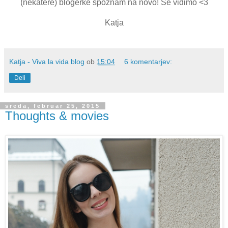
(nekatere) blogerke spoznam na novo! Se vidimo <3
Katja
Katja - Viva la vida blog
ob
15:04
6 komentarjev:
Deli
sreda, februar 25, 2015
Thoughts & movies