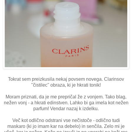
Tokrat sem preizkusila nekaj povsem novega. Clarinsov
"čistilec" obraza, ki je hkrati tonik!
Moram priznati, da je me prepričal že z vonjem. Tako blag,
nežen vonj - a hkrati edinstven. Lahko bi ga imela kot nežen
parfum! Vendar nazaj k izdelku.
Več kot odlično odstrani vse nečistoče - odlično tudi
maskaro (ki jo imam kar na debelo) in senčila. Zelo mi je