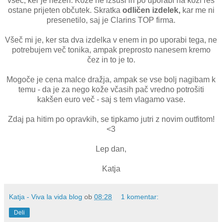
všeč, ker je nežen. Kože ne izsuši in po uporabi na koži res
ostane prijeten občutek. Skratka
odličen izdelek,
kar me ni
presenetilo, saj je Clarins TOP firma.
Všeč mi je, ker sta dva izdelka v enem in po uporabi tega, ne
potrebujem več tonika, ampak preprosto nanesem kremo
čez in to je to.
Mogoče je cena malce dražja, ampak se vse bolj nagibam k
temu - da je za nego kože včasih pač vredno potrošiti
kakšen euro več - saj s tem vlagamo vase.
Zdaj pa hitim po opravkih, se tipkamo jutri z novim outfitom!
<3
Lep dan,
Katja
Katja - Viva la vida blog
ob
08:28
1 komentar:
Deli