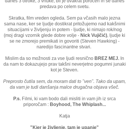
danes 3 otroke, 3 vnuke, bil je dvakrat poročen in še danes
predava po celem svetu.
Skratka, film vreden ogleda. Sem pa včasih malo jezna
sama nase, ker se ljudje dostikrat pritožujemo nad kakšnimi
situacijami v življenju in potem - ljudje, ki nimajo rok/nog
(moj dragi vzornik glede dobre volje -
Nick Vujičić)
, ljudje ki
se ne zmorejo premikati in govoriti (Steven Hawking) -
naredijo fascinantne stvari.
Mislim da so možnosti za vse ljudi resnično
BREZ MEJ.
In
da nam to dokazujejo prav takšni neverjetno pogumni junaki
kot je Steven.
Preprosto čutila sem, da moram dati to "ven". Tako da upam,
da vam je tudi danšanja malce drugačna objava všeč.
P.s.
Filmi, ki vam bodo dali misliti in vam jih iz srca
priporočam :
Boyhood, The Whiplash...
Katja
"Kjer je življenje, tam je upanje"