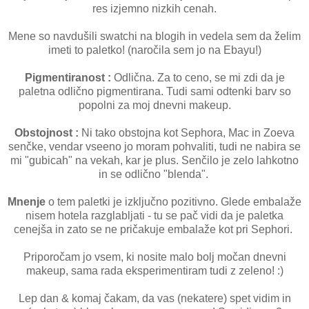
res izjemno nizkih cenah.
Mene so navdušili swatchi na blogih in vedela sem da želim
imeti to paletko! (naročila sem jo na Ebayu!)
Pigmentiranost :
Odlična. Za to ceno, se mi zdi da je
paletna odlično pigmentirana. Tudi sami odtenki barv so
popolni za moj dnevni makeup.
Obstojnost :
Ni tako obstojna kot Sephora, Mac in Zoeva
senčke, vendar vseeno jo moram pohvaliti, tudi ne nabira se
mi "gubicah" na vekah, kar je plus. Senčilo je zelo lahkotno
in se odlično "blenda".
Mnenje
o tem paletki je izključno pozitivno. Glede embalaže
nisem hotela razglabljati - tu se pač vidi da je paletka
cenejša in zato se ne pričakuje embalaže kot pri Sephori.
Priporočam jo vsem, ki nosite malo bolj močan dnevni
makeup, sama rada eksperimentiram tudi z zeleno! :)
Lep dan & komaj čakam, da vas (nekatere) spet vidim in