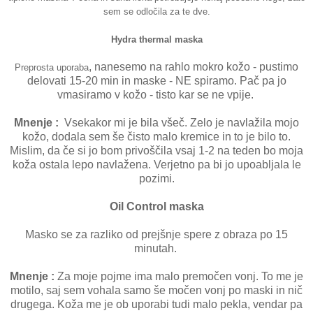
sem se odločila za te dve.
Hydra thermal maska
, nanesemo na rahlo mokro kožo - pustimo
Preprosta uporaba
delovati 15-20 min in maske - NE spiramo. Pač pa jo
vmasiramo v kožo - tisto kar se ne vpije.
Mnenje :
Vsekakor mi je bila všeč. Zelo je navlažila mojo
kožo, dodala sem še čisto malo kremice in to je bilo to.
Mislim, da če si jo bom privoščila vsaj 1-2 na teden bo moja
koža ostala lepo navlažena. Verjetno pa bi jo upoabljala le
pozimi.
Oil Control maska
Masko se za razliko od prejšnje spere z obraza po 15
minutah.
Mnenje :
Za moje pojme ima malo premočen vonj. To me je
motilo, saj sem vohala samo še močen vonj po maski in nič
drugega. Koža me je ob uporabi tudi malo pekla, vendar pa