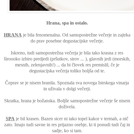
Hrana, spa in ostalo.
HRANA
je bila fenomenalna. Od samopostrežne večerje in zajtrka
do prav posebne degustacijske večerje.
Iskreno, tudi samopostrežna večerja je bila tako krasna z res
široooko izbiro predjedi (pršutkov, sirov ... ), glavnih jedi (morskih,
mesnih, zelenjavnih!) ... da bi človek res premislil, če je
degustacijska večerja toliko boljša od te.
Čeprav se je nisem branila. Spoznala sva novega Istrskega vinarja
in uživala v dolgi večerji.
Skratka, hrana je božanska. Boljše samopostrežne večerje še nisem
doživela.
SPA
je bil krasen. Bazen sicer ni tako topel kakor v termah, a nič
zato. Imajo tudi savne in res prijazno osebje, ki ti ponudi tudi čaj in
sadje, ko si tam.