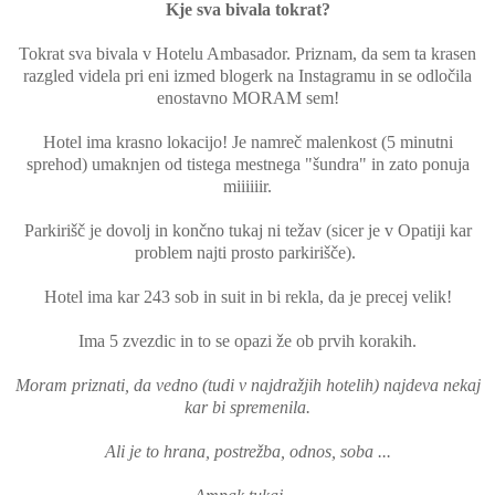
Kje sva bivala tokrat?
Tokrat sva bivala v Hotelu Ambasador. Priznam, da sem ta krasen
razgled videla pri eni izmed blogerk na Instagramu in se odločila
enostavno MORAM sem!
Hotel ima krasno lokacijo! Je namreč malenkost (5 minutni
sprehod) umaknjen od tistega mestnega "šundra" in zato ponuja
miiiiiir.
Parkirišč je dovolj in končno tukaj ni težav (sicer je v Opatiji kar
problem najti prosto parkirišče).
Hotel ima kar 243 sob in suit in bi rekla, da je precej velik!
Ima 5 zvezdic in to se opazi že ob prvih korakih.
Moram priznati, da vedno (tudi v najdražjih hotelih) najdeva nekaj
kar bi spremenila.
Ali je to hrana, postrežba, odnos, soba ...