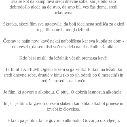
sva se kot da kampirava sredi dnevne sobe, kar je bilo zelo
dobrodošlo glede na dejstvo, da smo bili ves čas doma, sredi
lockdowna.
Skratka, skozi film sva ugotovila, da bolj idealnega sedišča za ogled
tega filma ne bi mogla izbrati.
Čeprav je najin novi kavč nekaj najboljšega kar sva kupila za dom -
sem vesela, da sem tisti večer sedela na plastičnih ležanikih.
Kdo bi si mislil, da ležalnik včasih premaga kavč.
Ta film! TA FILM! Ogledala sem si ga že 3x! Enkrat na ležalniku
sredi dnevne sobe, drugič v kinu (ko so jih odprli po 8 mesecih!) in
tretjič s sosedi - na kavču.
Je film, ki govori o alkoholu. O pitju. O dobrih lastnostih alkohola.
In ja - je film, ki govori o vsem slabem kar lahko alkohol prinese in
izvabi iz človeksa.
Hkrati pa je film, ki ne govori o alkoholu. Govorijo o življenju.