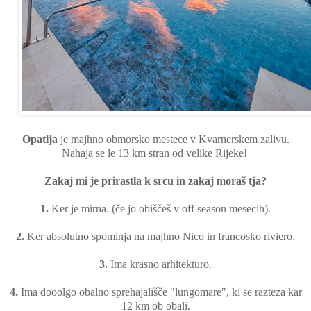
Opatija
je majhno obmorsko mestece v Kvarnerskem zalivu.
Nahaja se le 13 km stran od velike Rijeke!
Zakaj mi je prirastla k srcu in zakaj moraš tja?
1.
Ker je mirna. (če jo obiščeš v off season mesecih).
2.
Ker absolutno spominja na majhno Nico in francosko riviero.
3.
Ima krasno arhitekturo.
4.
Ima dooolgo obalno sprehajališče "lungomare", ki se razteza kar
12 km ob obali.