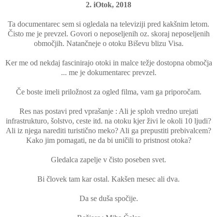
2. iOtok, 2018
Ta documentarec sem si ogledala na televiziji pred kakšnim letom.
Čisto me je prevzel. Govori o neposeljenih oz. skoraj neposeljenih
območjih. Natančneje o otoku Biševu blizu Visa.
Ker me od nekdaj fascinirajo otoki in malce težje dostopna območja
... me je dokumentarec prevzel.
Če boste imeli priložnost za ogled filma, vam ga priporočam.
Res nas postavi pred vprašanje : Ali je sploh vredno urejati
infrastrukturo, šolstvo, ceste itd. na otoku kjer živi le okoli 10 ljudi?
Ali iz njega narediti turistično meko? Ali ga prepustiti prebivalcem?
Kako jim pomagati, ne da bi uničili to pristnost otoka?
Gledalca zapelje v čisto poseben svet.
Bi človek tam kar ostal. Kakšen mesec ali dva.
Da se duša spočije.