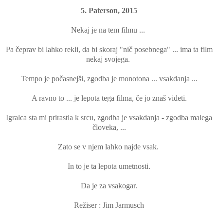
5. Paterson, 2015
Nekaj je na tem filmu ...
Pa čeprav bi lahko rekli, da bi skoraj "nič posebnega" ... ima ta film
nekaj svojega.
Tempo je počasnejši, zgodba je monotona ... vsakdanja ...
A ravno to ... je lepota tega filma, če jo znaš videti.
Igralca sta mi prirastla k srcu, zgodba je vsakdanja - zgodba malega
človeka, ...
Zato se v njem lahko najde vsak.
In to je ta lepota umetnosti.
Da je za vsakogar.
Režiser : Jim Jarmusch