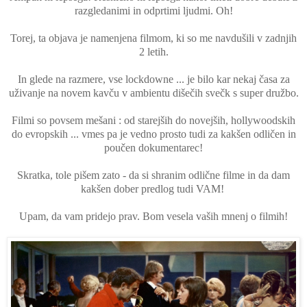
razgledanimi in odprtimi ljudmi. Oh!
Torej, ta objava je namenjena filmom, ki so me navdušili v zadnjih
2 letih.
In glede na razmere, vse lockdowne ... je bilo kar nekaj časa za
uživanje na novem kavču v ambientu dišečih svečk s super družbo.
Filmi so povsem mešani : od starejših do novejših, hollywoodskih
do evropskih ... vmes pa je vedno prosto tudi za kakšen odličen in
poučen dokumentarec!
Skratka, tole pišem zato - da si shranim odlične filme in da dam
kakšen dober predlog tudi VAM!
Upam, da vam pridejo prav. Bom vesela vaših mnenj o filmih!