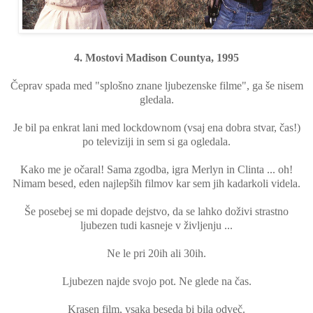
4. Mostovi Madison Countya, 1995
Čeprav spada med "splošno znane ljubezenske filme", ga še nisem
gledala.
Je bil pa enkrat lani med lockdownom (vsaj ena dobra stvar, čas!)
po televiziji in sem si ga ogledala.
Kako me je očaral! Sama zgodba, igra Merlyn in Clinta ... oh!
Nimam besed, eden najlepših filmov kar sem jih kadarkoli videla.
Še posebej se mi dopade dejstvo, da se lahko doživi strastno
ljubezen tudi kasneje v življenju ...
Ne le pri 20ih ali 30ih.
Ljubezen najde svojo pot. Ne glede na čas.
Krasen film, vsaka beseda bi bila odveč.