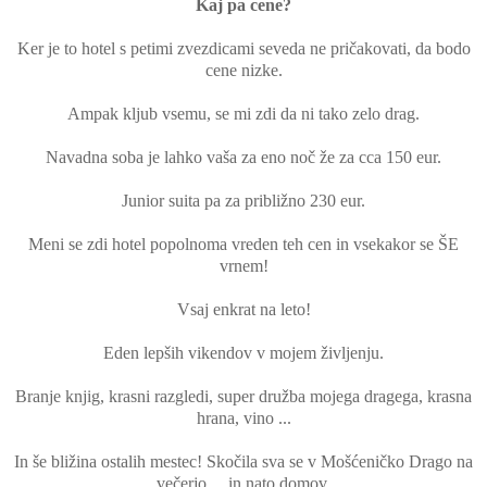
Kaj pa cene?
Ker je to hotel s petimi zvezdicami seveda ne pričakovati, da bodo
cene nizke.
Ampak kljub vsemu, se mi zdi da ni tako zelo drag.
Navadna soba je lahko vaša za eno noč že za cca 150 eur.
Junior suita pa za približno 230 eur.
Meni se zdi hotel popolnoma vreden teh cen in vsekakor se ŠE
vrnem!
Vsaj enkrat na leto!
Eden lepših vikendov v mojem življenju.
Branje knjig, krasni razgledi, super družba mojega dragega, krasna
hrana, vino ...
In še bližina ostalih mestec! Skočila sva se v Mošćeničko Drago na
večerjo ... in nato domov.