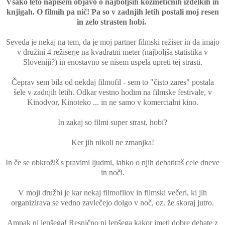
Vsako leto napišem objavo o najboljših kozmetičnih izdelkih in
knjigah. O filmih pa nič! Pa so v zadnjih letih postali moj resen
in zelo strasten hobi.
Seveda je nekaj na tem, da je moj partner filmski režiser in da imajo
v družini 4 režiserje na kvadratni meter (najboljša statistika v
Sloveniji?) in enostavno se nisem uspela upreti tej strasti.
Čeprav sem bila od nekdaj filmofil - sem to "čisto zares" postala
šele v zadnjih letih. Odkar vestno hodim na filmske festivale, v
Kinodvor, Kinoteko ... in ne samo v komercialni kino.
In zakaj so filmi super strast, hobi?
Ker jih nikoli ne zmanjka!
In če se obkrožiš s pravimi ljudmi, lahko o njih debatiraš cele dneve
in noči.
V moji družbi je kar nekaj filmofilov in filmski večeri, ki jih
organizirava se vedno zavlečejo dolgo v noč, oz. že skoraj jutro.
Ampak ni lepšega! Resnično ni lepšega kakor imeti dobre debate z