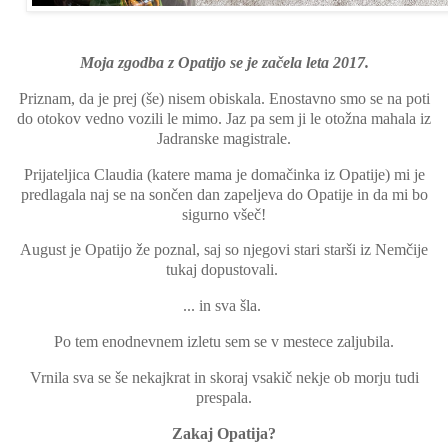
Moja zgodba z Opatijo se je začela leta 2017.
Priznam, da je prej (še) nisem obiskala. Enostavno smo se na poti
do otokov vedno vozili le mimo. Jaz pa sem ji le otožna mahala iz
Jadranske magistrale.
Prijateljica Claudia (katere mama je domačinka iz Opatije) mi je
predlagala naj se na sončen dan zapeljeva do Opatije in da mi bo
sigurno všeč!
August je Opatijo že poznal, saj so njegovi stari starši iz Nemčije
tukaj dopustovali.
... in sva šla.
Po tem enodnevnem izletu sem se v mestece zaljubila.
Vrnila sva se še nekajkrat in skoraj vsakič nekje ob morju tudi
prespala.
Zakaj Opatija?