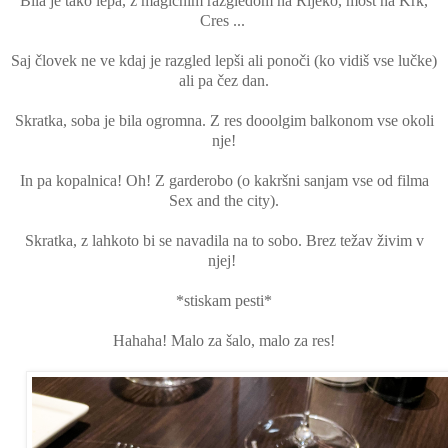
Bila je tako lepa, z magičnim razgledom na Rijeko, most na Krk,
Cres ...
Saj človek ne ve kdaj je razgled lepši ali ponoči (ko vidiš vse lučke)
ali pa čez dan.
Skratka, soba je bila ogromna. Z res dooolgim balkonom vse okoli
nje!
In pa kopalnica! Oh! Z garderobo (o kakršni sanjam vse od filma
Sex and the city).
Skratka, z lahkoto bi se navadila na to sobo. Brez težav živim v
njej!
*stiskam pesti*
Hahaha! Malo za šalo, malo za res!