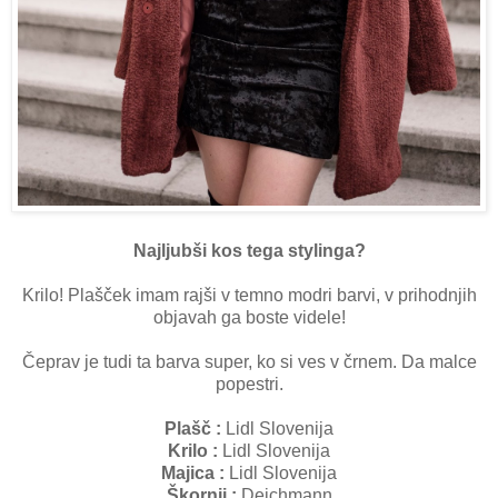
Najljubši kos tega stylinga?
Krilo! Plašček imam rajši v temno modri barvi, v prihodnjih
objavah ga boste videle!
Čeprav je tudi ta barva super, ko si ves v črnem. Da malce
popestri.
Plašč :
Lidl Slovenija
Krilo :
Lidl Slovenija
Majica :
Lidl Slovenija
Škornji :
Deichmann