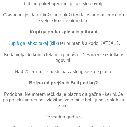
tudi ne potrebujem, mi je to čisto dovolj.
Glavno mi je, da mi kože ne obteži ter da ostane odtenek lep
svetel skozi celoten dan.
Kupi ga preko spleta in prihrani
Kupiš ga lahko tukaj (klik)
ter prihraniš s kodo KATJA15.
Koda velja do konca leta in ti prinaša -15% na vse izdelke v
trgovini.
Nad 20 eur pa je poštnina zastonj, se kar splača.
Boljša od prejšnjih Bell podlag?
Podobna. Ne morem reči, da je blazno drugačna - ker ni. Je
pa po teksturi res bolj vlažilna, zato mi je bolj ljuba - sploh za
zimo.
Je vredna greha :)