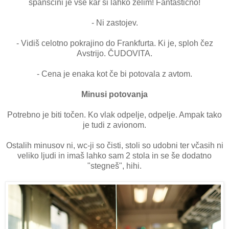
španščini je vse kar si lahko želim! Fantastično!
- Ni zastojev.
- Vidiš celotno pokrajino do Frankfurta. Ki je, sploh čez
Avstrijo. ČUDOVITA.
- Cena je enaka kot če bi potovala z avtom.
Minusi potovanja
Potrebno je biti točen. Ko vlak odpelje, odpelje. Ampak tako
je tudi z avionom.
Ostalih minusov ni, wc-ji so čisti, stoli so udobni ter včasih ni
veliko ljudi in imaš lahko sam 2 stola in se še dodatno
"stegneš", hihi.