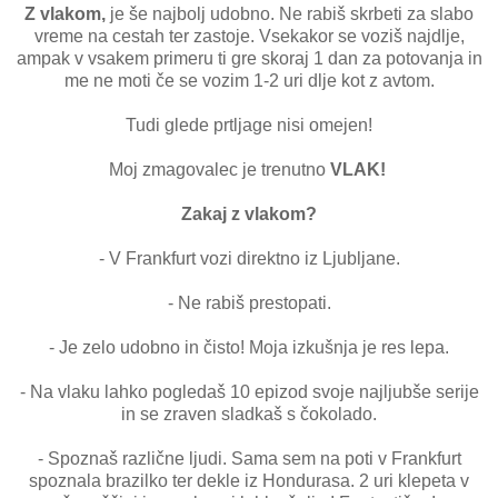
Z vlakom,
je še najbolj udobno. Ne rabiš skrbeti za slabo
vreme na cestah ter zastoje. Vsekakor se voziš najdlje,
ampak v vsakem primeru ti gre skoraj 1 dan za potovanja in
me ne moti če se vozim 1-2 uri dlje kot z avtom.
Tudi glede prtljage nisi omejen!
Moj zmagovalec je trenutno
VLAK!
Zakaj z vlakom?
- V Frankfurt vozi direktno iz Ljubljane.
- Ne rabiš prestopati.
- Je zelo udobno in čisto! Moja izkušnja je res lepa.
- Na vlaku lahko pogledaš 10 epizod svoje najljubše serije
in se zraven sladkaš s čokolado.
- Spoznaš različne ljudi. Sama sem na poti v Frankfurt
spoznala brazilko ter dekle iz Hondurasa. 2 uri klepeta v