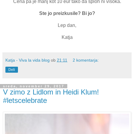
Cena pa je manj kot 10 eur tako da sploh ni visoka.
Ste jo preizkusile? Bi jo?
Lep dan,
Katja
Katja - Viva la vida blog
ob
21:11
2 komentarja:
Deli
sreda, november 29, 2017
V zimo z Lidlom in Heidi Klum!
#letscelebrate