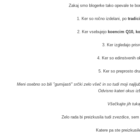
Zakaj smo blogerke tako opevale te b
1. Ker so ročno izdelani, po
tradici
2. Ker vsebujejo
koencim Q10, kol
3. Ker izgledajo pris
4. Ker so edinstvenih 
5. Ker so preprosto dr
Meni osebno so bili "gumijasti" srčki zelo všeč in so tudi moji najlju
Odvisno kateri okus iz
Všečkajte jih tuka
Zelo rada bi preizkusila tudi zvezdice, se
Katere pa ste preizkusil