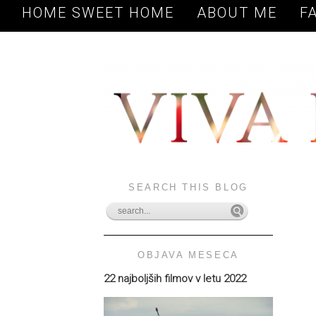
HOME SWEET HOME
ABOUT ME
F
SEARCH THIS BLOG
OBJAVA MESECA
22 najboljših filmov v letu 2022