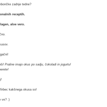
onbončke zadnje tedne?
onalnih receptih.
agen, aloe vero.
rčno.
okusov.
ugačni!
bši! Praline imajo okus po sadju, čokoladi in jogurtu!
berete!
j!
m firbec kakšnega okusa so!
e ve? :)