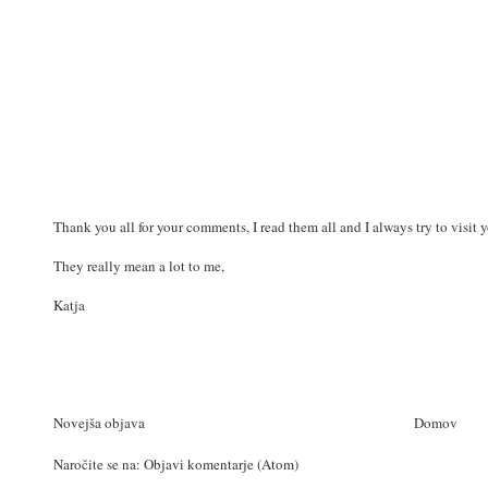
Thank you all for your comments, I read them all and I always try to visit 
They really mean a lot to me,
Katja
Novejša objava
Domov
Naročite se na:
Objavi komentarje (Atom)