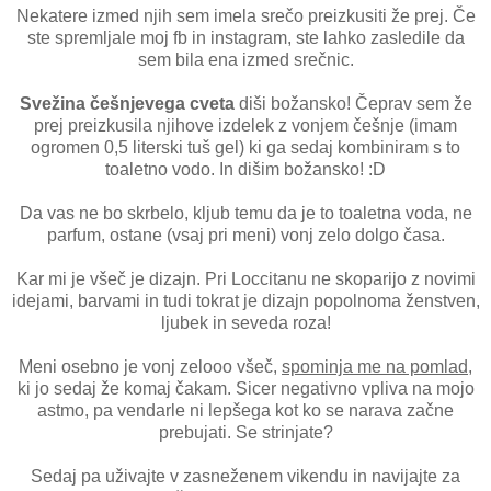
Nekatere izmed njih sem imela srečo preizkusiti že prej. Če
ste spremljale moj fb in instagram, ste lahko zasledile da
sem bila ena izmed srečnic.
Svežina češnjevega cveta
diši božansko! Čeprav sem že
prej preizkusila njihove izdelek z vonjem češnje (imam
ogromen 0,5 literski tuš gel) ki ga sedaj kombiniram s to
toaletno vodo. In dišim božansko! :D
Da vas ne bo skrbelo, kljub temu da je to toaletna voda, ne
parfum, ostane (vsaj pri meni) vonj zelo dolgo časa.
Kar mi je všeč je dizajn. Pri Loccitanu ne skoparijo z novimi
idejami, barvami in tudi tokrat je dizajn popolnoma ženstven,
ljubek in seveda roza!
Meni osebno je vonj zelooo všeč,
spominja me na pomlad
,
ki jo sedaj že komaj čakam. Sicer negativno vpliva na mojo
astmo, pa vendarle ni lepšega kot ko se narava začne
prebujati. Se strinjate?
Sedaj pa uživajte v zasneženem vikendu in navijajte za