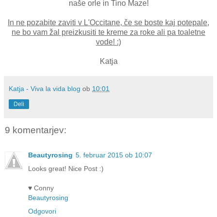
naše orle in Tino Maze!
In ne pozabite zaviti v L'Occitane, če se boste kaj potepale,
ne bo vam žal preizkusiti te kreme za roke ali pa toaletne
vode! :)
Katja
Katja - Viva la vida blog
ob
10:01
Deli
9 komentarjev:
Beautyrosing
5. februar 2015 ob 10:07
Looks great! Nice Post :)
♥ Conny
Beautyrosing
Odgovori