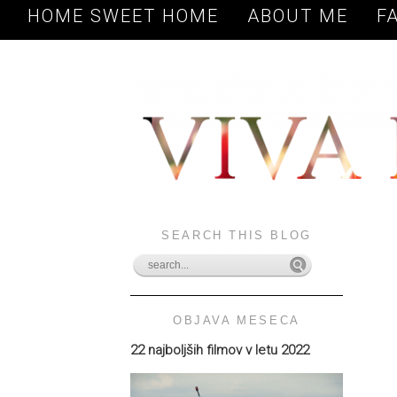
HOME SWEET HOME
ABOUT ME
F
SEARCH THIS BLOG
OBJAVA MESECA
22 najboljših filmov v letu 2022