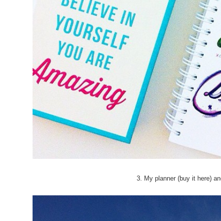
3. My planner (
buy it here
) a