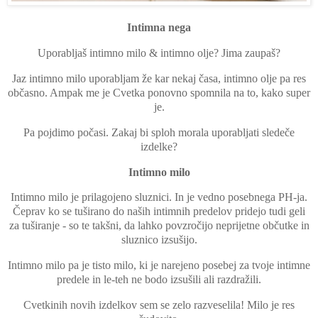
Intimna nega
Uporabljaš intimno milo & intimno olje? Jima zaupaš?
Jaz intimno milo uporabljam že kar nekaj časa, intimno olje pa res
občasno. Ampak me je Cvetka ponovno spomnila na to, kako super
je.
Pa pojdimo počasi. Zakaj bi sploh morala uporabljati sledeče
izdelke?
Intimno milo
Intimno milo je prilagojeno sluznici. In je vedno posebnega PH-ja.
Čeprav ko se tuširano do naših intimnih predelov pridejo tudi geli
za tuširanje - so te takšni, da lahko povzročijo neprijetne občutke in
sluznico izsušijo.
Intimno milo pa je tisto milo, ki je narejeno posebej za tvoje intimne
predele in le-teh ne bodo izsušili ali razdražili.
Cvetkinih novih izdelkov sem se zelo razveselila! Milo je res