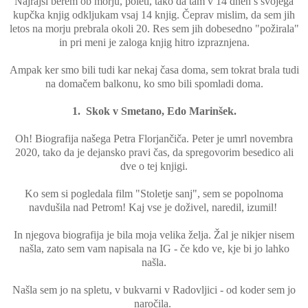
Najrajši berem ob morju, poleti, tako da tam v 14 dneh s svojega
kupčka knjig odkljukam vsaj 14 knjig. Čeprav mislim, da sem jih
letos na morju prebrala okoli 20. Res sem jih dobesedno "požirala"
in pri meni je zaloga knjig hitro izpraznjena.
Ampak ker smo bili tudi kar nekaj časa doma, sem tokrat brala tudi
na domačem balkonu, ko smo bili spomladi doma.
1. Skok v Smetano, Edo Marinšek.
Oh! Biografija našega Petra Florjančiča. Peter je umrl novembra
2020, tako da je dejansko pravi čas, da spregovorim besedico ali
dve o tej knjigi.
Ko sem si pogledala film "Stoletje sanj", sem se popolnoma
navdušila nad Petrom! Kaj vse je doživel, naredil, izumil!
In njegova biografija je bila moja velika želja. Žal je nikjer nisem
našla, zato sem vam napisala na IG - če kdo ve, kje bi jo lahko
našla.
Našla sem jo na spletu, v bukvarni v Radovljici - od koder sem jo
naročila.