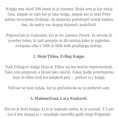
Knjiga ima okoli 500 strani in je izjemna. Brala sem jo kar nekaj
časa, ampak ne zato ker je tako dolga, ampak ker je imel Peter
takšno neverjetno življenje, da dejansko potrebuješ včasih kakšen
dan, da malce vse skupaj dojameš, podoživiš.
Priporočam jo vsakomur, ker je res izjemen človek. In seveda še
posebej tistim, ki radi potujejo in jih zanima kako je izgledala
evropska elita v 50ih in 60ih letih prejšnjega stoletja.
2. Hoja/Tišina, Erling Kagge.
Tudi Erlingovi knjigi Hoja in Tišina sta me močno impresionirali.
Tako zelo preprosti, a hkrati tako močni. Zakaj ljudje potrebujemo
hojo in tišino bolj kot kdajkoli prej ... preberi si v knjigi.
Ničesar ne bom izdala, ker je prečudovito ko to prebereš sam.
3. Malomeščani, Lara Paukovič.
Hecno je brati knjigo, ki jo je napisala oseba, ki jo poznaš. Z Laro
sva 4 leta skupaj (a v sosednjih razredih) gulili klopi Poljanske