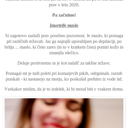
prav v letu 2020.
Pa začnimo!
Imortelle maslo
Si zagotovo zasluži prav posebno pozornost. Je maslo, ki pomaga
pri različnih težavah. Jaz ga najrajši uporabljam po depilaciji, po
britju ... maslo, ki čisto zares (in to v kratkem času) pomiri kožo in
zmanjša rdečico.
Deluje protivnetno in je kot nalašč za takšne težave.
Pomagal mi je tudi poleti pri komarjevih pikih, odrgninah, raznih
praskah - ki nastanejo na morju, ko poskušaš prehitro iz vode itd.
Vsekakor mislim, da je to izdelek, ki bi moral biti v vsakem domu.