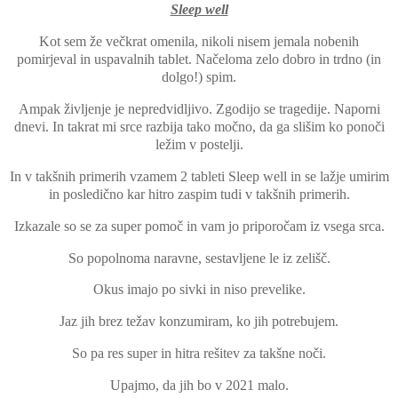
Sleep well
Kot sem že večkrat omenila, nikoli nisem jemala nobenih
pomirjeval in uspavalnih tablet. Načeloma zelo dobro in trdno (in
dolgo!) spim.
Ampak življenje je nepredvidljivo. Zgodijo se tragedije. Naporni
dnevi. In takrat mi srce razbija tako močno, da ga slišim ko ponoči
ležim v postelji.
In v takšnih primerih vzamem 2 tableti Sleep well in se lažje umirim
in posledično kar hitro zaspim tudi v takšnih primerih.
Izkazale so se za super pomoč in vam jo priporočam iz vsega srca.
So popolnoma naravne, sestavljene le iz zelišč.
Okus imajo po sivki in niso prevelike.
Jaz jih brez težav konzumiram, ko jih potrebujem.
So pa res super in hitra rešitev za takšne noči.
Upajmo, da jih bo v 2021 malo.