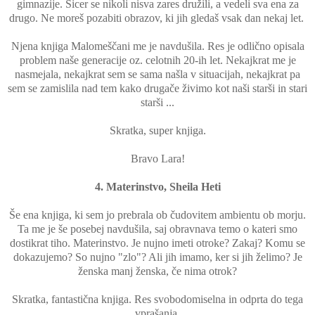
gimnazije. Sicer se nikoli nisva zares družili, a vedeli sva ena za
drugo. Ne moreš pozabiti obrazov, ki jih gledaš vsak dan nekaj let.
Njena knjiga Malomeščani me je navdušila. Res je odlično opisala
problem naše generacije oz. celotnih 20-ih let. Nekajkrat me je
nasmejala, nekajkrat sem se sama našla v situacijah, nekajkrat pa
sem se zamislila nad tem kako drugače živimo kot naši starši in stari
starši ...
Skratka, super knjiga.
Bravo Lara!
4. Materinstvo, Sheila Heti
Še ena knjiga, ki sem jo prebrala ob čudovitem ambientu ob morju.
Ta me je še posebej navdušila, saj obravnava temo o kateri smo
dostikrat tiho. Materinstvo. Je nujno imeti otroke? Zakaj? Komu se
dokazujemo? So nujno "zlo"? Ali jih imamo, ker si jih želimo? Je
ženska manj ženska, če nima otrok?
Skratka, fantastična knjiga. Res svobodomiselna in odprta do tega
vprašanja.