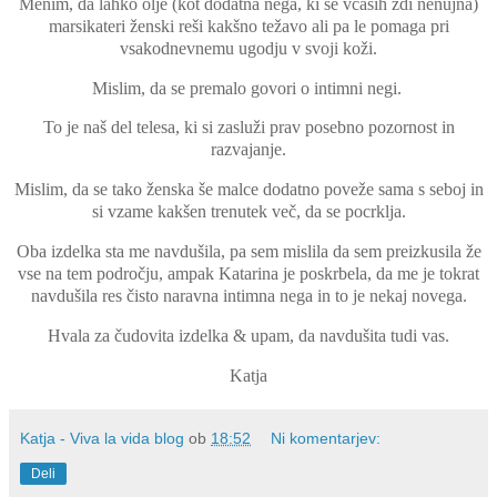
Menim, da lahko olje (kot dodatna nega, ki se včasih zdi nenujna)
marsikateri ženski reši kakšno težavo ali pa le pomaga pri
vsakodnevnemu ugodju v svoji koži.
Mislim, da se premalo govori o intimni negi.
To je naš del telesa, ki si zasluži prav posebno pozornost in
razvajanje.
Mislim, da se tako ženska še malce dodatno poveže sama s seboj in
si vzame kakšen trenutek več, da se pocrklja.
Oba izdelka sta me navdušila, pa sem mislila da sem preizkusila že
vse na tem področju, ampak Katarina je poskrbela, da me je tokrat
navdušila res čisto naravna intimna nega in to je nekaj novega.
Hvala za čudovita izdelka & upam, da navdušita tudi vas.
Katja
Katja - Viva la vida blog
ob
18:52
Ni komentarjev:
Deli