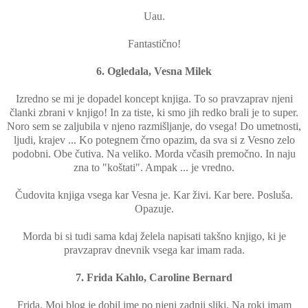
Uau.
Fantastično!
6. Ogledala, Vesna Milek
Izredno se mi je dopadel koncept knjiga. To so pravzaprav njeni
članki zbrani v knjigo! In za tiste, ki smo jih redko brali je to super.
Noro sem se zaljubila v njeno razmišljanje, do vsega! Do umetnosti,
ljudi, krajev ... Ko potegnem črno opazim, da sva si z Vesno zelo
podobni. Obe čutiva. Na veliko. Morda včasih premočno. In naju
zna to "koštati". Ampak ... je vredno.
Čudovita knjiga vsega kar Vesna je. Kar živi. Kar bere. Posluša.
Opazuje.
Morda bi si tudi sama kdaj želela napisati takšno knjigo, ki je
pravzaprav dnevnik vsega kar imam rada.
7. Frida Kahlo, Caroline Bernard
Frida. Moj blog je dobil ime po njeni zadnji sliki. Na roki imam