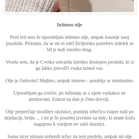
Intimno olje
Pred leti sem že uporabljala intimno olje, ampak kasneje nanj
pozabila. Priznam, da se mi ni zdel življensko potreben izdelek in
bil je tudi izredno drag.
Vesela sem, da je Cvetka ustvarila izredno dostopen produkt, ki si
ga lahko privošči vsaka izmed vas.
Olje je čudovito! Majhno, ampak iskreno - porablja se minimalno.
Uporabljam ga zvečer, po tuširanju in z njem vsekakor ne
pretiravam. Enkrat na dan je čisto dovolj.
Olje preprečuje izsušitev sluznice, pomirja srbečico (super tudi po
depilaciji, britju ... ) ter je še posebej izvrstno za tiste, ki imate kožo
nagnjeno k vnetjem ter suhi sluznici.
Sama sicer nimam nobenih težav na tem predelu, ampak mi olje