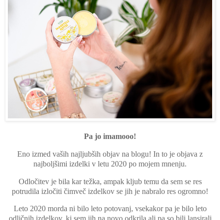
Pa jo imamooo!
Eno izmed vaših najljubših objav na blogu! In to je objava z
najboljšimi izdelki v letu 2020 po mojem mnenju.
Odločitev je bila kar težka, ampak kljub temu da sem se res
potrudila izločiti čimveč izdelkov se jih je nabralo res ogromno!
Leto 2020 morda ni bilo leto potovanj, vsekakor pa je bilo leto
odličnih izdelkov, ki sem jih na novo odkrila ali pa so bili lansirali