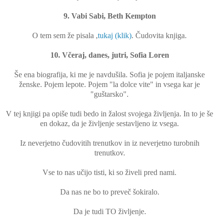
9. Vabi Sabi, Beth Kempton
O tem sem že pisala ,
tukaj (klik)
. Čudovita knjiga.
10. Včeraj, danes, jutri, Sofia Loren
Še ena biografija, ki me je navdušila. Sofia je pojem italjanske
ženske. Pojem lepote. Pojem "la dolce vite" in vsega kar je
"guštarsko".
V tej knjigi pa opiše tudi bedo in žalost svojega življenja. In to je še
en dokaz, da je življenje sestavljeno iz vsega.
Iz neverjetno čudovitih trenutkov in iz neverjetno turobnih
trenutkov.
Vse to nas učijo tisti, ki so živeli pred nami.
Da nas ne bo to preveč šokiralo.
Da je tudi TO življenje.