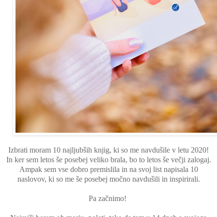
Izbrati moram 10 najljubših knjig, ki so me navdušile v letu 2020!
In ker sem letos še posebej veliko brala, bo to letos še večji zalogaj.
Ampak sem vse dobro premislila in na svoj list napisala 10
naslovov, ki so me še posebej močno navdušili in inspirirali.
Pa začnimo!