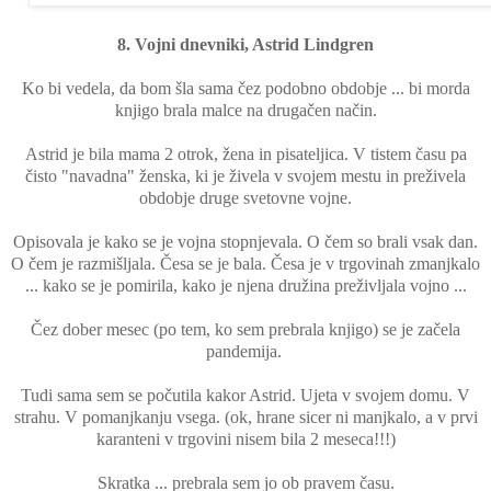
8. Vojni dnevniki, Astrid Lindgren
Ko bi vedela, da bom šla sama čez podobno obdobje ... bi morda
knjigo brala malce na drugačen način.
Astrid je bila mama 2 otrok, žena in pisateljica. V tistem času pa
čisto "navadna" ženska, ki je živela v svojem mestu in preživela
obdobje druge svetovne vojne.
Opisovala je kako se je vojna stopnjevala. O čem so brali vsak dan.
O čem je razmišljala. Česa se je bala. Česa je v trgovinah zmanjkalo
... kako se je pomirila, kako je njena družina preživljala vojno ...
Čez dober mesec (po tem, ko sem prebrala knjigo) se je začela
pandemija.
Tudi sama sem se počutila kakor Astrid. Ujeta v svojem domu. V
strahu. V pomanjkanju vsega. (ok, hrane sicer ni manjkalo, a v prvi
karanteni v trgovini nisem bila 2 meseca!!!)
Skratka ... prebrala sem jo ob pravem času.