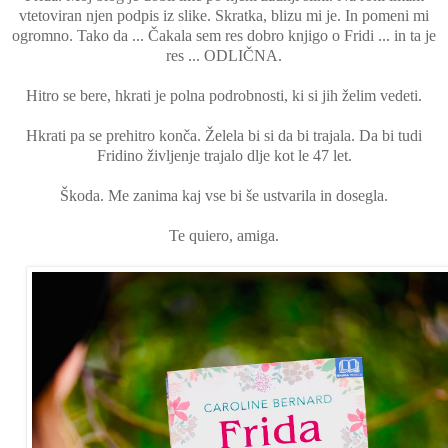
vtetoviran njen podpis iz slike. Skratka, blizu mi je. In pomeni mi
ogromno. Tako da ... Čakala sem res dobro knjigo o Fridi ... in ta je
res ... ODLIČNA.
Hitro se bere, hkrati je polna podrobnosti, ki si jih želim vedeti.
Hkrati pa se prehitro konča. Želela bi si da bi trajala. Da bi tudi
Fridino življenje trajalo dlje kot le 47 let.
Škoda. Me zanima kaj vse bi še ustvarila in dosegla.
Te quiero, amiga.