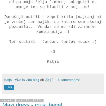
edina moja želja čimprej pobegniti na
morje ter se hladiti z mojitom!
Današnji outfit - zopet krilo (najmanj mi
je vroče) ter majčka na katero sem skoraj
pozabila... Vendar se mi zdi zanimiva
kombinacija :)
Ter statist - Jordan, fantov mucek :)
<3
Katja
Katja - Viva la vida blog
ob
20:12
5 komentarjev:
Deli
torek, junij 18, 2013
Maxi dress - must have!