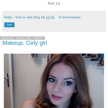
Katja
Katja - Viva la vida blog
ob
12:42
8 komentarjev:
Deli
petek, junij 28, 2013
Makeup. Girly girl