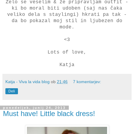
Zelo se veselim & že pripravljam outfit -
ki bo moral biti udoben (saj nas čaka
veliko dela s staylingi) hkrati pa tak -
da bo pokazal moj stil in ljubezen do
mode.
<3
Lots of love,
Katja
Katja - Viva la vida blog
ob
21:46
7 komentarjev:
Deli
ponedeljek, junij 24, 2013
Must have! Little black dress!