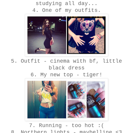
studying all day...
4. One of my outfits.
5. Outfit - cinema with bf, little
black dress
6. My new top - tiger!
7. Running - too hot :(
8. Northern lights - maybelline <3