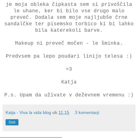
je moja obleka čipkasta sem si privoščila
le uhane, ker bi bilo vse drugo malo
preveč. Dodala sem moje najljubše črne
sandalčke ter pisemsko torbico ki bi lahko
bila katerekoli barve.
Makeup ni preveč močen - le šminka.
Predvsem pa lepo poudari linijo telesa :)
<3
Katja
P.s. Upam da uživate v deževnem vremenu :)
Katja - Viva la vida blog
ob
11:15
3 komentarji:
Deli