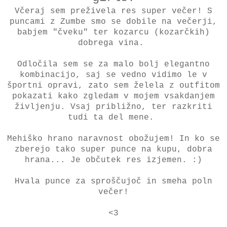
Včeraj sem preživela res super večer! S
puncami z Zumbe smo se dobile na večerji,
babjem "čveku" ter kozarcu (kozarčkih)
dobrega vina.
Odločila sem se za malo bolj elegantno
kombinacijo, saj se vedno vidimo le v
športni opravi, zato sem želela z outfitom
pokazati kako zgledam v mojem vsakdanjem
življenju. Vsaj približno, ter razkriti
tudi ta del mene.
Mehiško hrano naravnost obožujem! In ko se
zberejo tako super punce na kupu, dobra
hrana... Je občutek res izjemen. :)
Hvala punce za sproščujoč in smeha poln
večer!
<3