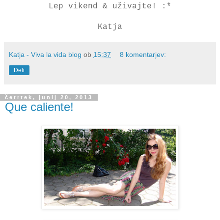
Lep vikend & uživajte! :*
Katja
Katja - Viva la vida blog
ob
15:37
8 komentarjev:
Deli
četrtek, junij 20, 2013
Que caliente!