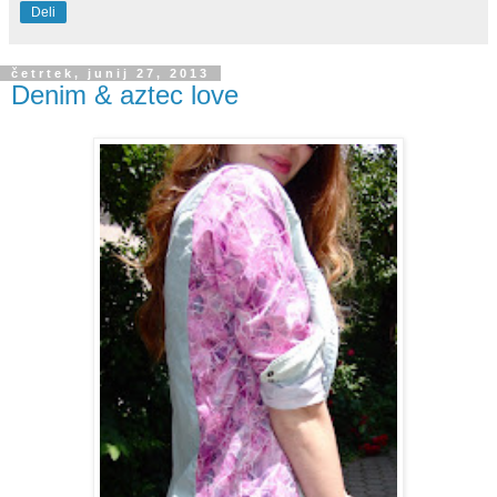
Deli
četrtek, junij 27, 2013
Denim & aztec love