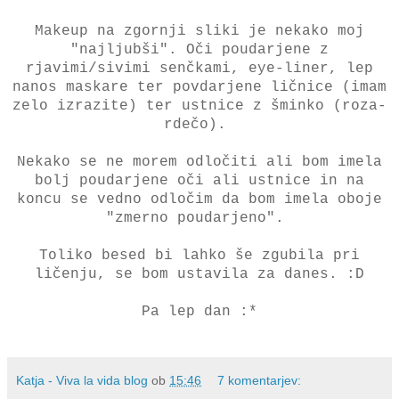
Makeup na zgornji sliki je nekako moj
"najljubši". Oči poudarjene z
rjavimi/sivimi senčkami, eye-liner, lep
nanos maskare ter povdarjene ličnice (imam
zelo izrazite) ter ustnice z šminko (roza-
rdečo).
Nekako se ne morem odločiti ali bom imela
bolj poudarjene oči ali ustnice in na
koncu se vedno odločim da bom imela oboje
"zmerno poudarjeno".
Toliko besed bi lahko še zgubila pri
ličenju, se bom ustavila za danes. :D
Pa lep dan :*
Katja - Viva la vida blog
ob
15:46
7 komentarjev: