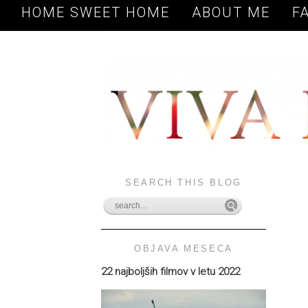
HOME SWEET HOME
ABOUT ME
F
SEARCH THIS BLOG
OBJAVA MESECA
22 najboljših filmov v letu 2022