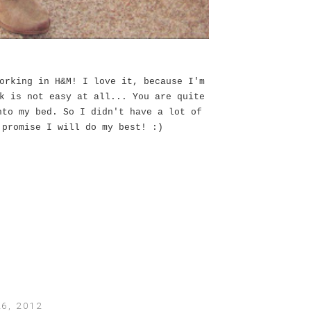
orking in H&M! I love it, because I'm
k is not easy at all... You are quite
nto my bed. So I didn't have a lot of
 promise I will do my best! :)
6, 2012