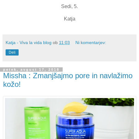
Sedi, 5.
Katja
Katja - Viva la vida blog
ob
11:03
Ni komentarjev:
Deli
petek, avgust 17, 2018
Missha : Zmanjšajmo pore in navlažimo
kožo!