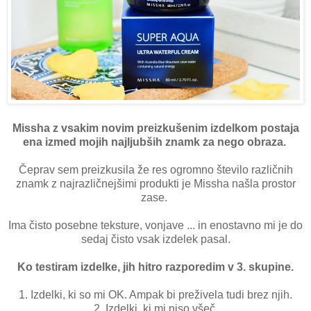
Missha z vsakim novim preizkušenim izdelkom postaja
ena izmed mojih najljubših znamk za nego obraza.
Čeprav sem preizkusila že res ogromno število različnih
znamk z najrazličnejšimi produkti je Missha našla prostor
zase.
Ima čisto posebne teksture, vonjave ... in enostavno mi je do
sedaj čisto vsak izdelek pasal.
Ko testiram izdelke, jih hitro razporedim v 3. skupine.
1. Izdelki, ki so mi OK. Ampak bi preživela tudi brez njih.
2. Izdelki, ki mi niso všeč.