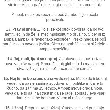
violino. Vsega pač nisi zmogla - saj si bila samo otrok.
Ampak ne skrbi, spoznala boš Zumbo in jo začela
poučevati.
13. Prav si imela ...
Ko si že kot otrok govorila, da bo tvoj
fant tujec in da želiš imeti multikulturno družino. Sicer ni iz
Dubaja ampak je ravno tako eksotičen. Preko njega se boš
naučila celo novega jezika. Sicer ne arabščine kot si želela -
ampak nemščine.
14. Jej, moli, ljubi še naprej.
Z duhovnostjo boš ostala
povezana še naprej. Samo še bolj globoko. In marsikatero
stvar v življenju "si boš začarala kar sama".
15. Naj te ne bo sram, da si vedoželjna.
Marsikdo ti bo dal
vedeti, da ga ne zanima zgodovina in politika in da je to
čudno, da zanima 15 letnico. Ampak midve draga moja,
veva da je to najina strast in da se rade izobražujeva vsak
dan. Naj te ne bo sram. V tem ni nič slabega.
16. Uživaj.
Prepusti se in uživaj. Čudovite stvari prihajajo.