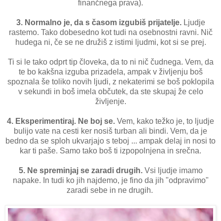
finančnega prava).
3. Normalno je, da s časom izgubiš prijatelje.
Ljudje
rastemo. Tako dobesedno kot tudi na osebnostni ravni. Nič
hudega ni, če se ne družiš z istimi ljudmi, kot si se prej.
Ti si le tako odprt tip človeka, da to ni nič čudnega. Vem, da
te bo kakšna izguba prizadela, ampak v življenju boš
spoznala še toliko novih ljudi, z nekaterimi se boš poklopila
v sekundi in boš imela občutek, da ste skupaj že celo
življenje.
4. Eksperimentiraj. Ne boj se.
Vem, kako težko je, to ljudje
bulijo vate na cesti ker nosiš turban ali bindi. Vem, da je
bedno da se sploh ukvarjajo s teboj ... ampak delaj in nosi to
kar ti paše. Samo tako boš ti izpopolnjena in srečna.
5. Ne spreminjaj se zaradi drugih.
Vsi ljudje imamo
napake. In tudi ko jih najdemo, je fino da jih "odpravimo"
zaradi sebe in ne drugih.