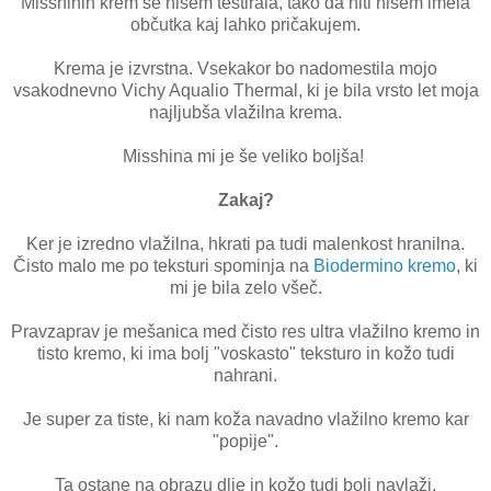
Misshinih krem še nisem testirala, tako da niti nisem imela
občutka kaj lahko pričakujem.
Krema je izvrstna. Vsekakor bo nadomestila mojo
vsakodnevno Vichy Aqualio Thermal, ki je bila vrsto let moja
najljubša vlažilna krema.
Misshina mi je še veliko boljša!
Zakaj?
Ker je izredno vlažilna, hkrati pa tudi malenkost hranilna.
Čisto malo me po teksturi spominja na
Biodermino kremo
, ki
mi je bila zelo všeč.
Pravzaprav je mešanica med čisto res ultra vlažilno kremo in
tisto kremo, ki ima bolj "voskasto" teksturo in kožo tudi
nahrani.
Je super za tiste, ki nam koža navadno vlažilno kremo kar
"popije".
Ta ostane na obrazu dlje in kožo tudi bolj navlaži.