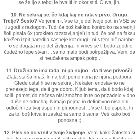
se želijo s teboj le hvaliti in okoristiti. Čuvaj jih.
10. Ne sekiraj se, če kdaj kaj ne rata v prvo. Drugo.
Tretje? Šesto?
Verjemi mi. Vse to je del tvoje poti in VSE se
ti zgodi z razlogom. Tudi če boš kakšno kontrolko na srednji
šoli pisala 6x (prokleto razstavljanje!) in tudi če boš na faksu
kakšen izpit naredila kasneje kot drugi - ni s tem nič narobe.
To se dogaja in je del življenja. In vmes se ti bodo zgodile
čudežno lepe stvari ... samo malo bodi potrpežljiva. Vem, da
si neučakana ampak potrpi.
11. Družina te ima rada, ni pa nujno - da ti vse privošči.
Zlata starša imaš. In najbolj pomembna je njuna podpora.
Glede ostalih se ne sekiraj. Nekateri enostavno ne
prenesejo tega, da ti gre dobro. Kljub temu, da ti bodo kdaj
solili pamet, da nečesa nisi zmožna in te bo prizadelo v dno
duše ne odnehaj. Nimajo pojma in definitivno niso oni
odločilni za tvoj uspeh in prihodnost ... Vse ti bo uspelo. In
za to, boš kriva in zaslužna samo ti sama. Veš kako boš
ponosna :)
12. Ples se bo vrnil v tvoje življenje.
Vem, kako žalostna si
bila ko si ga morala pri 8 letih pustiti - ker si se odločila za