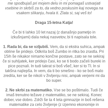
me spodbujaš pri mojem delu in mi pomagaš ustvarjati
vsebine in skrbiš za to, da vedno poskusim kaj novega na
vsakem slikanju, hvala ti. Zlata si, saj veš to!
Draga 15-letna Katja!
Če bi ti lahko 10 let nazaj (z današnjo pametjo in
izkušnjami) dala nekaj nasvetov, bi ti napisala tole.
1. Rada bi, da se vzljubiš.
Vem, da si ekstra suhica, ampak
obline še pridejo. Odkrila boš Zumbo in ritka bo zrastla. Pri
15ih še nikakor nimamo končne postave, zato se ne sekiraj
če si suhljatek, ker pridejo časi, ko se ti bodo začeli bureki in
pice poznali. In tudi takrat si boš všeč, ker si to TI. In si
takšna najlepša. In vem, da ti bo smešno - ko se boš malo
zredila, ker se še nikoli v življenju nisi, ampak verjemi mi da
bo super.
2. Ne skrbi za matematiko.
Vse se bo poštimalo. Tudi če
imaš trenutno težave z matematiko, se ne sekiraj. Konec
dober, vse dobro. Zdrži še ta 4 leta gimnazije in boš rešena
matematike za celo življenje (z izjemno ekonomije in