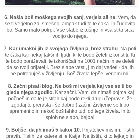
6. Našla boš moškega svojih sanj, verjela ali ne.
Vem, da
se ti verjetno zdi smešno, ampak tudi to te čaka. In čudovito
bo. Samo malo potrpi. Vse slabe izkušnje in vsa strta srca
vodijo do njega.
7. Kar umakni jih iz svojega življenja, brez strahu.
Na poti
te čaka kar nekaj takšnih ljudi, ki te bodo želeli izkoristiti. Ki
te bodo poniževali, te izkoriščali na 1001 način in se deleli
da so tvoji prijatelji. Brez slabe vesti, jim daj vedeti - da jih
ne potrebuješ v življenju. Boš živela lepše, verjami mi.
8. Začni pisati blog. Ne boš mi verjela kaj vse se ti bo
glede njega zgodilo.
Kar začni. Vem, da nimaš pojma kaj
počneš in da te je strah kaj bodo rekli drugi (čeprav si že
zgodaj to prerasla - še dobro!) začni. Življenje se ti bo
spremenilo in nekoč boš lahko tudi od tega živela. In to
sploh ne slabo, bejba!
9. Boljše, da jih imaš 5 kakor 10.
Prijateljev mislim. Tistih
pravih. Tistih, za katere si le Katja. Ne tistih, ki to fejkajo in