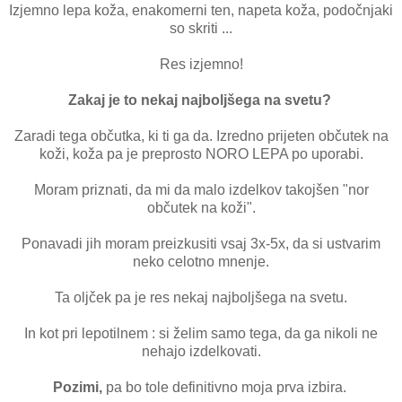
Izjemno lepa koža, enakomerni ten, napeta koža, podočnjaki
so skriti ...
Res izjemno!
Zakaj je to nekaj najboljšega na svetu?
Zaradi tega občutka, ki ti ga da. Izredno prijeten občutek na
koži, koža pa je preprosto NORO LEPA po uporabi.
Moram priznati, da mi da malo izdelkov takojšen "nor
občutek na koži".
Ponavadi jih moram preizkusiti vsaj 3x-5x, da si ustvarim
neko celotno mnenje.
Ta oljček pa je res nekaj najboljšega na svetu.
In kot pri lepotilnem : si želim samo tega, da ga nikoli ne
nehajo izdelkovati.
Pozimi,
pa bo tole definitivno moja prva izbira.