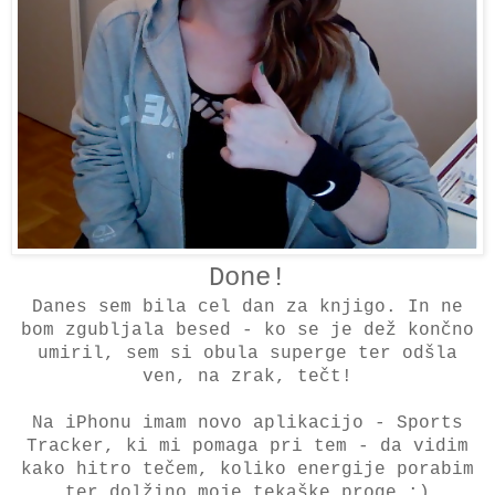
Done!
Danes sem bila cel dan za knjigo. In ne
bom zgubljala besed - ko se je dež končno
umiril, sem si obula superge ter odšla
ven, na zrak, tečt!
Na iPhonu imam novo aplikacijo - Sports
Tracker, ki mi pomaga pri tem - da vidim
kako hitro tečem, koliko energije porabim
ter dolžino moje tekaške proge :)