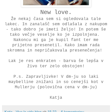
New love.
Že nekaj časa sem si ogledovala tale
lakec. In zanalašč sem odlašala z nakupom
- tako dobro je imeti željo! In potem še
tako večje veselje ko je izpolnjena.
Nakoncu mi ga je kupil fant ter me
prijetno presenetil. Kako imam rada
skromna in nepričakovala presenečenja!
Lak je res enkraten - barva še lepša v
živo ter zelo obstojen!
P.s. Zapravljivke! V dm-ju so laki
maybelline znižani in so cenejši kot v
Mullerju (polovična cena v dm-ju)
Katja
Katja - Viva la vida blog
ob
15:22
6 komentarjev: