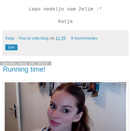
Lepo nedeljo vam želim :*
Katja
Katja - Viva la vida blog
ob
11:39
8 komentarjev:
Deli
petek, maj 24, 2013
Running time!