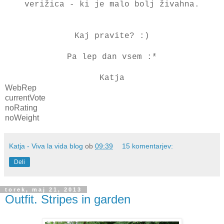
verižica - ki je malo bolj živahna.
Kaj pravite? :)
Pa lep dan vsem :*
Katja
WebRep
currentVote
noRating
noWeight
Katja - Viva la vida blog
ob
09:39
15 komentarjev:
Deli
torek, maj 21, 2013
Outfit. Stripes in garden