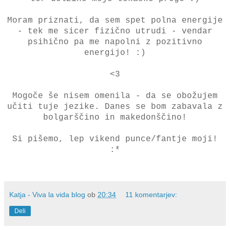
Moram priznati, da sem spet polna energije
- tek me sicer fizično utrudi - vendar
psihično pa me napolni z pozitivno
energijo! :)
<3
Mogoče še nisem omenila - da se obožujem
učiti tuje jezike. Danes se bom zabavala z
bolgarščino in makedonščino!
Si pišemo, lep vikend punce/fantje moji!
:*
Katja - Viva la vida blog
ob
20:34
11 komentarjev:
Deli