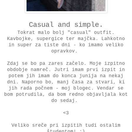
Casual and simple.
Tokrat malo bolj "casual" outfit.
Kavbojke, supergice ter majčka. Lahkotno
in super za tiste dni - ko imamo veliko
opravkov.
Zdaj se bo pa zares začelo. Moje izpitno
obdobje namreč. Jutri imam prvi izpit in
potem jih imam do konca junija na nekaj
dni. Naporno bo, manj časa za stvari, ki
jih rada počnem - moj blogec. Vendar se
bom potrudila, da bom redno objavljala kot
do sedaj.
<3
Veliko sreče pri izpitih tudi ostalim
študentom! :)