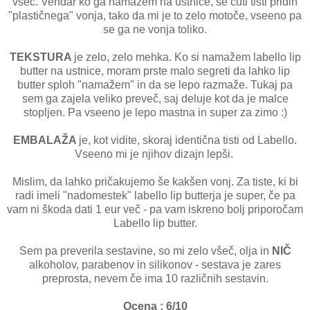
všeč. Vendar ko ga namažem na ustnice, se čuti tisti pridih
"plastičnega" vonja, tako da mi je to zelo motoče, vseeno pa
se ga ne vonja toliko.
TEKSTURA
je zelo, zelo mehka. Ko si namažem labello lip
butter na ustnice, moram prste malo segreti da lahko lip
butter sploh "namažem" in da se lepo razmaže. Tukaj pa
sem ga zajela veliko preveč, saj deluje kot da je malce
stopljen. Pa vseeno je lepo mastna in super za zimo :)
EMBALAŽA
je, kot vidite, skoraj identična tisti od Labello.
Vseeno mi je njihov dizajn lepši.
Mislim, da lahko pričakujemo še kakšen vonj. Za tiste, ki bi
radi imeli "nadomestek" labello lip butterja je super, če pa
vam ni škoda dati 1 eur več - pa vam iskreno bolj priporočam
Labello lip butter.
Sem pa preverila sestavine, so mi zelo všeč, olja in
NIČ
alkoholov, parabenov in silikonov - sestava je zares
preprosta, nevem če ima 10 različnih sestavin.
Ocena : 6/10