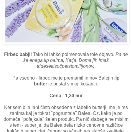
Firbec babji!
Tako bi lahko poimenovala tole objavo.
Pa ne
še enega lip balma, Katja. Doma jih imaš
tridesettisočpetstomilijonov.
Pa vseeno - firbec me je premamil in nov Balejin
lip
butter
je pristal v moji košarici.
Cena : 1,30 eur
Ker sem bila lani čisto obsedena z labello butterji, me je res
zanima kaj je tokrat "pogruntala" Balea. Oz. kako je po
domače "pofejkala" še en produkt. Pa nič slabega ne mislim
s tem - super je, da Balea dela nizko cenovne različice
kakšnih super idej, čeprav so včasih res slabše kvalitete,