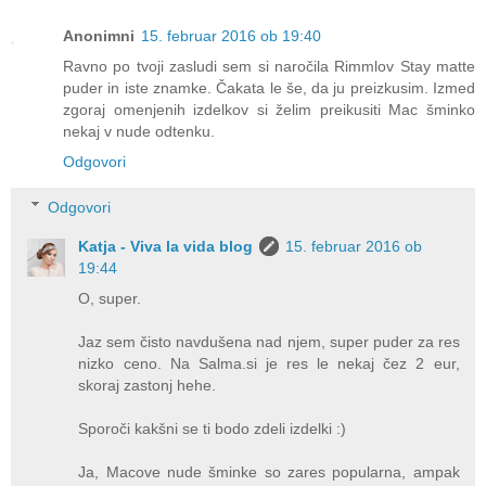
Anonimni
15. februar 2016 ob 19:40
Ravno po tvoji zasludi sem si naročila Rimmlov Stay matte
puder in iste znamke. Čakata le še, da ju preizkusim. Izmed
zgoraj omenjenih izdelkov si želim preikusiti Mac šminko
nekaj v nude odtenku.
Odgovori
Odgovori
Katja - Viva la vida blog
15. februar 2016 ob
19:44
O, super.
Jaz sem čisto navdušena nad njem, super puder za res
nizko ceno. Na Salma.si je res le nekaj čez 2 eur,
skoraj zastonj hehe.
Sporoči kakšni se ti bodo zdeli izdelki :)
Ja, Macove nude šminke so zares popularna, ampak