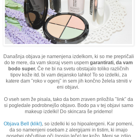
Današnja objava je namenjena izdelkom, ki so me prepričali
do te mere, da vam skoraj vsem uspem
garantirati, da vam
bodo super.
Če ne bi na svetu obstajalo toliko različnih
tipov kože itd. bi vam dejansko lahko! To so izdelki, za
katere dam "roko v ogenj" in sem jih končno želela strniti v
eni objavi.
O vseh sem že pisala, tako da bom zraven priložila "link" da
si pogledale podrobnejšo objavo. Bodo pa v tej objavi samo
makeup izdelki! Do skincara še pridemo!
Objava Bell (klik!)
, so izdelki ki so hipoalergeni. Kar pomeni,
da so namenjeni osebam z alergijami in tistim, ki imajo
posebej občutljive oči (nosijo leče) ter kožo. Meni se zdijo