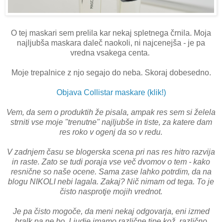
O tej maskari sem prelila kar nekaj spletnega črnila. Moja
najljubša maskara daleč naokoli, ni najcenejša - je pa
vredna vsakega centa.
Moje trepalnice z njo segajo do neba. Skoraj dobesedno.
Objava Collistar maskare (klik!)
Vem, da sem o produktih že pisala, ampak res sem si želela
strniti vse moje "trenutne" najljubše in tiste, za katere dam
res roko v ogenj da so v redu.
V zadnjem času se blogerska scena pri nas res hitro razvija
in raste. Zato se tudi poraja vse več dvomov o tem - kako
resnične so naše ocene. Sama zase lahko potrdim, da na
blogu NIKOLI nebi lagala. Zakaj? Nič nimam od tega. To je
čisto nasprotje mojih vrednot.
Je pa čisto mogoče, da meni nekaj odgovarja, eni izmed
bralk pa ne bo. Ljudje imamo različne tipe kož, različno