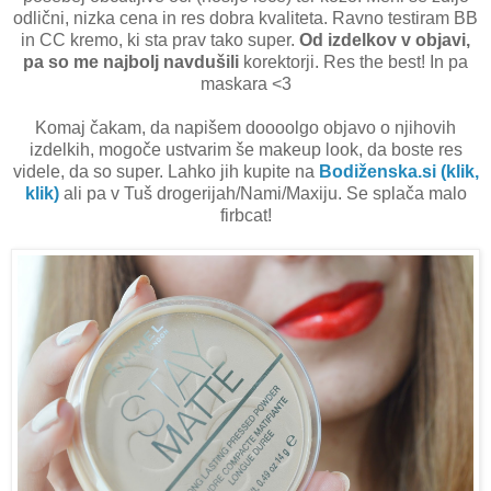
odlični, nizka cena in res dobra kvaliteta. Ravno testiram BB
in CC kremo, ki sta prav tako super.
Od izdelkov v objavi,
pa so me najbolj navdušili
korektorji. Res the best! In pa
maskara <3
Komaj čakam, da napišem doooolgo objavo o njihovih
izdelkih, mogoče ustvarim še makeup look, da boste res
videle, da so super. Lahko jih kupite na
Bodiženska.si (klik,
klik)
ali pa v Tuš drogerijah/Nami/Maxiju. Se splača malo
firbcat!