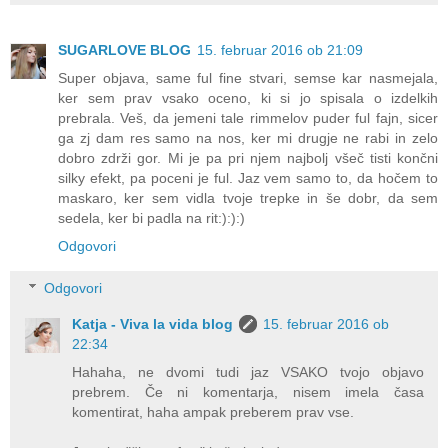
SUGARLOVE BLOG
15. februar 2016 ob 21:09
Super objava, same ful fine stvari, semse kar nasmejala,
ker sem prav vsako oceno, ki si jo spisala o izdelkih
prebrala. Veš, da jemeni tale rimmelov puder ful fajn, sicer
ga zj dam res samo na nos, ker mi drugje ne rabi in zelo
dobro zdrži gor. Mi je pa pri njem najbolj všeč tisti končni
silky efekt, pa poceni je ful. Jaz vem samo to, da hočem to
maskaro, ker sem vidla tvoje trepke in še dobr, da sem
sedela, ker bi padla na rit:):):)
Odgovori
Odgovori
Katja - Viva la vida blog
15. februar 2016 ob
22:34
Hahaha, ne dvomi tudi jaz VSAKO tvojo objavo
prebrem. Če ni komentarja, nisem imela časa
komentirat, haha ampak preberem prav vse.