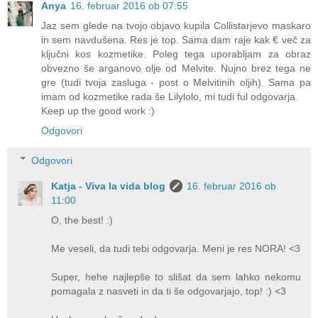
Anya
16. februar 2016 ob 07:55
Jaz sem glede na tvojo objavo kupila Collistarjevo maskaro
in sem navdušena. Res je top. Sama dam raje kak € več za
ključni kos kozmetike. Poleg tega uporabljam za obraz
obvezno še arganovo olje od Melvite. Nujno brez tega ne
gre (tudi tvoja zasluga - post o Melvitinih oljih). Sama pa
imam od kozmetike rada še Lilylolo, mi tudi ful odgovarja.
Keep up the good work :)
Odgovori
Odgovori
Katja - Viva la vida blog
16. februar 2016 ob
11:00
O, the best! :)
Me veseli, da tudi tebi odgovarja. Meni je res NORA! <3
Super, hehe najlepše to slišat da sem lahko nekomu
pomagala z nasveti in da ti še odgovarjajo, top! :) <3