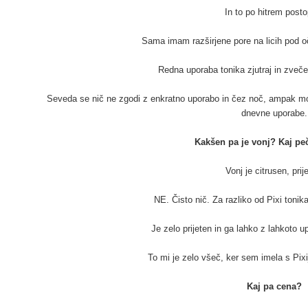
In to po hitrem post
Sama imam razširjene pore na licih pod oč
Redna uporaba tonika zjutraj in zveče
Seveda se nič ne zgodi z enkratno uporabo in čez noč, ampak mor
dnevne uporabe.
Kakšen pa je vonj? Kaj pe
Vonj je citrusen, prij
NE. Čisto nič. Za razliko od Pixi tonika
Je zelo prijeten in ga lahko z lahkoto 
To mi je zelo všeč, ker sem imela s Pix
Kaj pa cena?