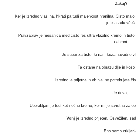
Zakaj?
Ker je izredno vlažilna, hkrati pa tudi malenkost hranilna. Čisto mal
je bila zelo všeč.
Pravzaprav je mešanica med čisto res ultra vlažilno kremo in tisto 
nahrani.
Je super za tiste, ki nam koža navadno vl
Ta ostane na obrazu dlje in kožo t
Izredno je prijetna in ob njej ne potrebujete č
Je dovolj.
Uporabljam jo tudi kot nočno kremo, ker mi je izvrstna za o
Vonj
je izredno prijeten. Osvežilen, sade
Eno samo crkljanj