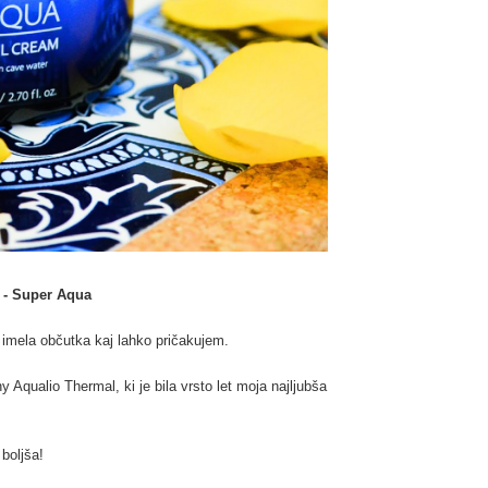
z - Super Aqua
m imela občutka kaj lahko pričakujem.
qualio Thermal, ki je bila vrsto let moja najljubša
 boljša!