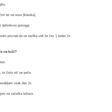
opku.
mi ter na nosu (klasika).
r definitivno pomaga.
am priznati da se razlika vidi že čez 1 teden 2x
če na koži?
eten.
, ta čisto nič ne peče.
uporabljam vsak dan 2x.
ijem od začetka težave.