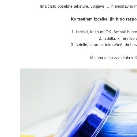
Ima čisto posebne teksture, vonjave ... in enostavno m
Ko testiram izdelke, jih hitro razp
1. Izdelki, ki so mi OK. Ampak bi prež
2. Izdelki, ki mi niso
3. Izdelki, ki so mi tako všeč, da br
Missha se je zasidrala v 3