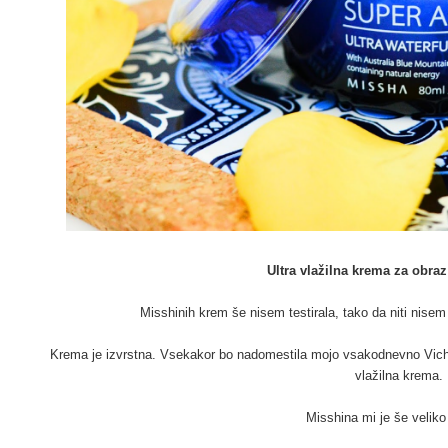
Ultra vlažilna krema za obra
Misshinih krem še nisem testirala, tako da niti nise
Krema je izvrstna. Vsekakor bo nadomestila mojo vsakodnevno Vichy A
vlažilna krema.
Misshina mi je še veliko