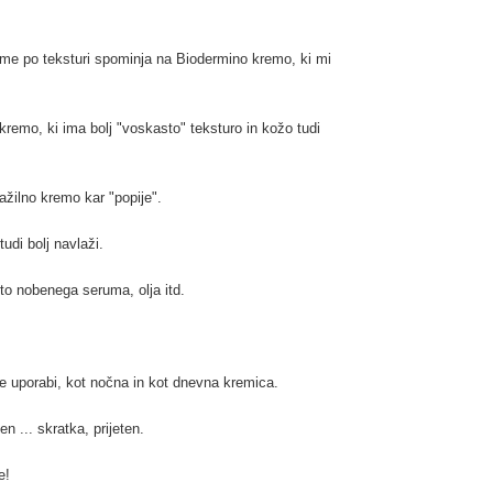
o me po teksturi spominja na
Biodermino kremo
, ki mi
kremo, ki ima bolj "voskasto" teksturo in kožo tudi
ažilno kremo kar "popije".
udi bolj navlaži.
isto nobenega seruma, olja itd.
be uporabi, kot nočna in kot dnevna kremica.
n ... skratka, prijeten.
e!