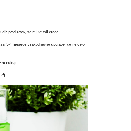
rugih produktov, se mi ne zdi draga.
a vsaj 3-4 mesece vsakodnevne uporabe, če ne celo
vim nakup.
ik!)