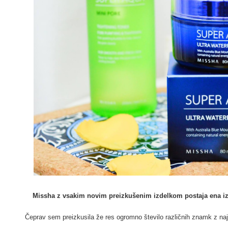
Missha z vsakim novim preizkušenim izdelkom postaja ena i
Čeprav sem preizkusila že res ogromno število različnih znamk z naj