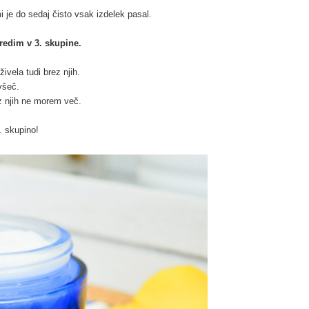
i je do sedaj čisto vsak izdelek pasal.
oredim v 3. skupine.
ivela tudi brez njih.
 všeč.
ez njih ne morem več.
. skupino!