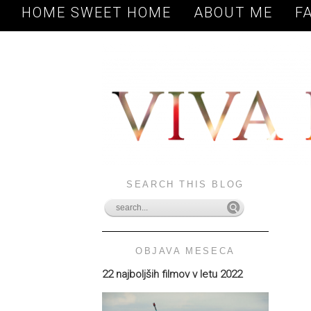
HOME SWEET HOME
ABOUT ME
F
SEARCH THIS BLOG
OBJAVA MESECA
22 najboljših filmov v letu 2022