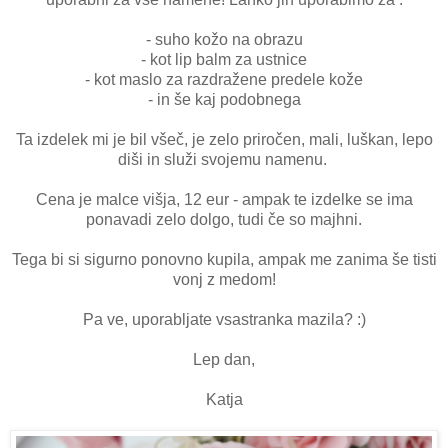
- suho kožo na obrazu
- kot lip balm za ustnice
- kot maslo za razdražene predele kože
- in še kaj podobnega
Ta izdelek mi je bil všeč, je zelo priročen, mali, luškan, lepo
diši in služi svojemu namenu.
Cena je malce višja, 12 eur - ampak te izdelke se ima
ponavadi zelo dolgo, tudi če so majhni.
Tega bi si sigurno ponovno kupila, ampak me zanima še tisti
vonj z medom!
Pa ve, uporabljate vsastranka mazila? :)
Lep dan,
Katja