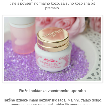
tiste s povsem normalno kožo, za suho kožo zna biti
premalo.
Rožni nektar za vsestransko uporabo
Takšne izdelke imam neznansko rada! Majhni, trajajo dolgo,
uporabni za vse namene! Lahko jih uporabimo za :