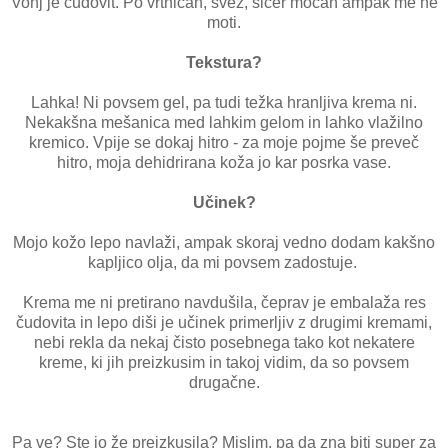
Vonj je čudovit. Po vrtnicah, svež, sicer močan ampak me ne
moti.
Tekstura?
Lahka! Ni povsem gel, pa tudi težka hranljiva krema ni.
Nekakšna mešanica med lahkim gelom in lahko vlažilno
kremico. Vpije se dokaj hitro - za moje pojme še preveč
hitro, moja dehidrirana koža jo kar posrka vase.
Učinek?
Mojo kožo lepo navlaži, ampak skoraj vedno dodam kakšno
kapljico olja, da mi povsem zadostuje.
Krema me ni pretirano navdušila, čeprav je embalaža res
čudovita in lepo diši je učinek primerljiv z drugimi kremami,
nebi rekla da nekaj čisto posebnega tako kot nekatere
kreme, ki jih preizkusim in takoj vidim, da so povsem
drugačne.
Pa ve? Ste jo že preizkusila? Mislim, pa da zna biti super za