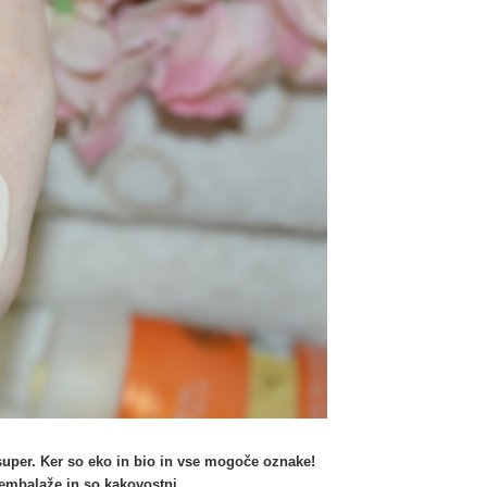
super. Ker so eko in bio in vse mogoče oznake!
e embalaže in so kakovostni.