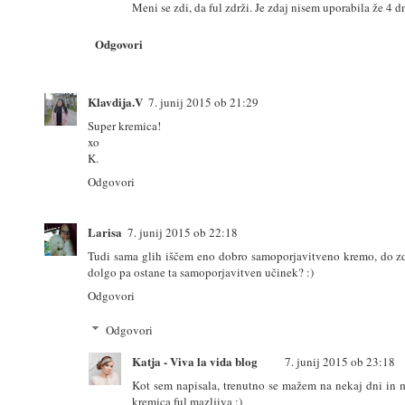
Meni se zdi, da ful zdrži. Je zdaj nisem uporabila že 4 
Odgovori
Klavdija.V
7. junij 2015 ob 21:29
Super kremica!
xo
K.
Odgovori
Larisa
7. junij 2015 ob 22:18
Tudi sama glih iščem eno dobro samoporjavitveno kremo, do zd
dolgo pa ostane ta samoporjavitven učinek? :)
Odgovori
Odgovori
Katja - Viva la vida blog
7. junij 2015 ob 23:18
Kot sem napisala, trenutno se mažem na nekaj dni in mi
kremica ful mazljiva :)