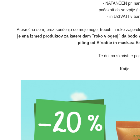
- NATANČEN pri na
- počakati da se vpije (se
- in UŽIVATI v bar
Presrečna sem, brez sončenja so moje noge, trebuh in roke zagorele i
je ena izmed produktov za katere dam "roko v ogenj" da bodo v
piling od Afrodite in maskara 
Te dni pa skoristite pop
Katja