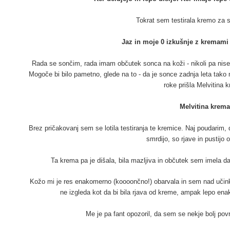
Tokrat sem testirala kremo za 
Jaz in moje 0 izkušnje z kremami
Rada se sončim, rada imam občutek sonca na koži - nikoli pa nisem 
Mogoče bi bilo pametno, glede na to - da je sonce zadnja leta tako m
roke prišla Melvitina 
Melvitina krema
Brez pričakovanj sem se lotila testiranja te kremice. Naj poudarim,
smrdijo, so rjave in pustijo 
Ta krema pa je dišala, bila mazljiva in občutek sem imela da 
Kožo mi je res enakomerno (koooončno!) obarvala in sem nad uči
ne izgleda kot da bi bila rjava od kreme, ampak lepo ena
Me je pa fant opozoril, da sem se nekje bolj povr