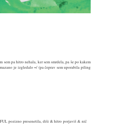
m sem pa hitro nehala, ker sem smrdela, pa še po kakem
mazano je izgledalo =/ (pa čeprav sem uporabila piling
 FUL pozizno presenetila, diši & hitro porjaviš & nič