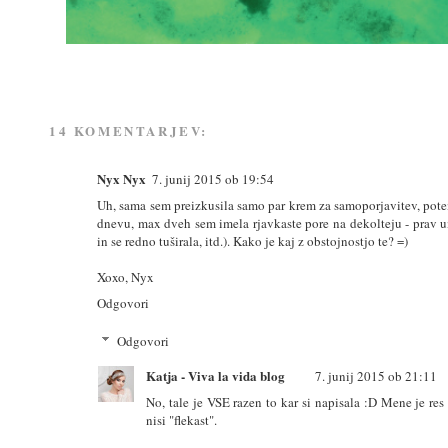
14 KOMENTARJEV:
Nyx Nyx
7. junij 2015 ob 19:54
Uh, sama sem preizkusila samo par krem za samoporjavitev, pote
dnevu, max dveh sem imela rjavkaste pore na dekolteju - prav u
in se redno tuširala, itd.). Kako je kaj z obstojnostjo te? =)
Xoxo, Nyx
Odgovori
Odgovori
Katja - Viva la vida blog
7. junij 2015 ob 21:11
No, tale je VSE razen to kar si napisala :D Mene je res
nisi "flekast".