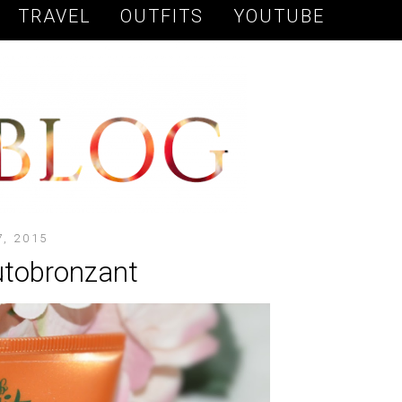
TRAVEL
OUTFITS
YOUTUBE
7, 2015
utobronzant