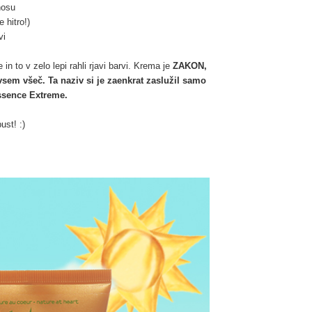
nosu
 hitro!)
vi
n to v zelo lepi rahli rjavi barvi. Krema je
ZAKON,
sem všeč. Ta naziv si je zaenkrat zaslužil samo
Essence Extreme.
ust! :)