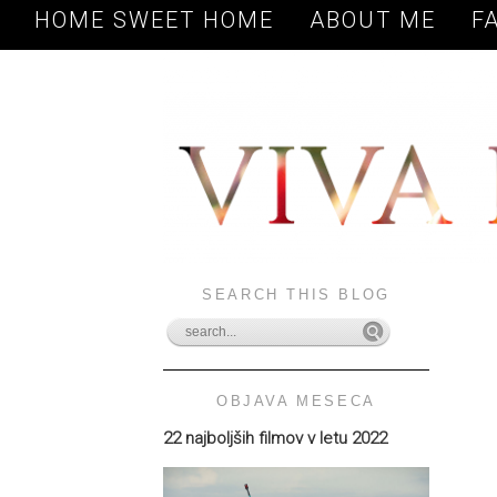
HOME SWEET HOME
ABOUT ME
F
SEARCH THIS BLOG
OBJAVA MESECA
22 najboljših filmov v letu 2022