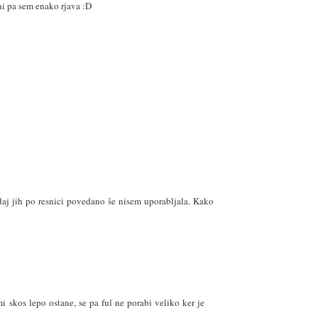
dni pa sem enako rjava :D
aj jih po resnici povedano še nisem uporabljala. Kako
 skos lepo ostane, se pa ful ne porabi veliko ker je