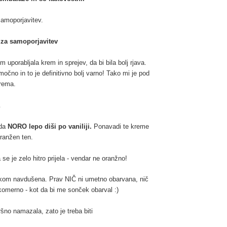
samoporjavitev.
 za samoporjavitev
uporabljala krem in sprejev, da bi bila bolj rjava.
očno in to je definitivno bolj varno! Tako mi je pod
krema.
 da
NORO lepo diši po vaniliji.
Ponavadi te kreme
oranžen ten.
se je zelo hitro prijela - vendar ne oranžno!
nkom navdušena. Prav NIČ ni umetno obarvana, nič
komerno - kot da bi me sonček obarval :)
šno namazala, zato je treba biti