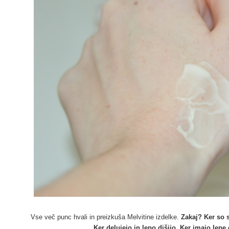
Vse več punc hvali in preizkuša Melvitine izdelke.
Zakaj? Ker so 
Ker delujejo in lepo dišijo. Ker imajo lep