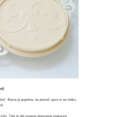
ed)
eč. Barva je popolna, ne preveč rjava in ne toliko,
ush.
kusila. Zdaj je del mojega dnevnega makeupa.