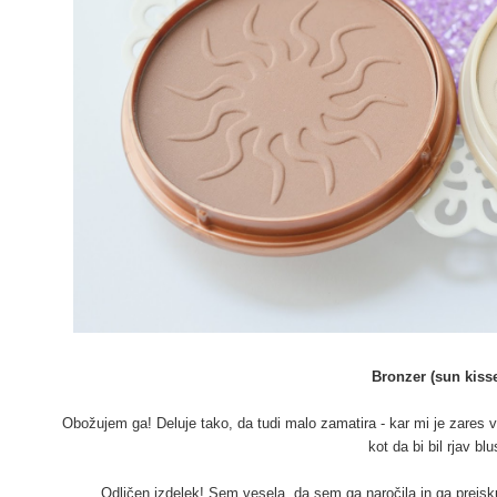
Bronzer (sun kiss
Obožujem ga! Deluje tako, da tudi malo zamatira - kar mi je zares vš
kot da bi bil rjav bl
Odličen izdelek! Sem vesela, da sem ga naročila in ga preis