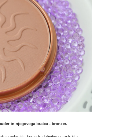
puder in njegovega bratca - bronzer.
 in pohvaliti, ker si to definitivno zaslužita.