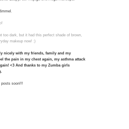
Rimmel.
o!
ot too dark, but it had this perfect shade of brown,
veryday makeup now! :)
lly nicely with my friends, family and my
el the pain in my chest again, my asthma attack
l again! <3 And thanks to my Zumba girls
g.
 posts soon!!!