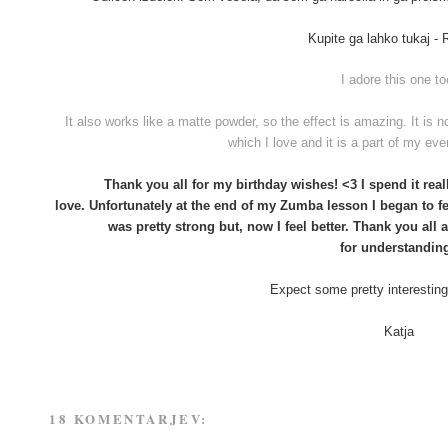
Kupite ga lahko tukaj -
I adore this one to
It also works like a matte powder, so the effect is amazing. It is n
which I love and it is a part of my e
Thank you all for my birthday wishes! <3 I spend it rea
love.
Unfortunately
at the end of my Zumba lesson I began to fe
was pretty strong but, now I feel better. Thank you al
for understandin
Expect some pretty interesting
Katja
18 KOMENTARJEV: