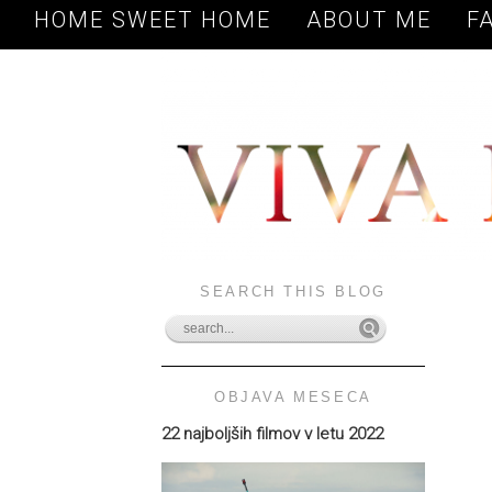
HOME SWEET HOME
ABOUT ME
F
SEARCH THIS BLOG
OBJAVA MESECA
22 najboljših filmov v letu 2022