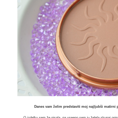
Danes vam želim predstaviti moj najljubši matirni 
O izdelku sem že pisala, pa vseeno sem ju želela skupaj opisati