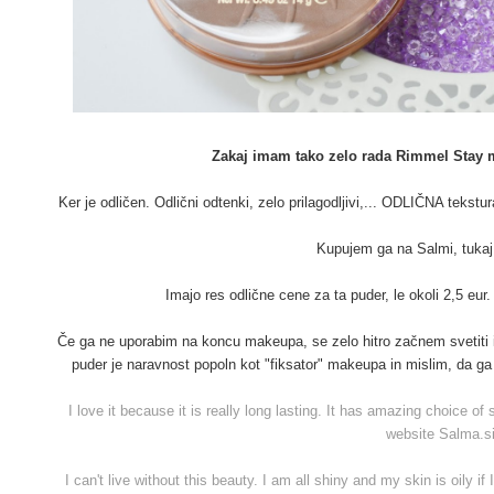
Zakaj imam tako zelo rada Rimmel Stay m
Ker je odličen. Odlični odtenki, zelo prilagodljivi,... ODLIČNA tekstu
Kupujem ga na Salmi, tukaj
Imajo res odlične cene za ta puder, le okoli 2,5 e
Če ga ne uporabim na koncu makeupa, se zelo hitro začnem svetiti i
puder je naravnost popoln kot "fiksator" makeupa in mislim, da ga
I love it because it is really long lasting. It has amazing choice of
website Salma.s
I can't live without this beauty. I am all shiny and my skin is oily i