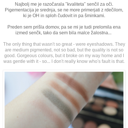
Najbolj me je razočarala "kvaliteta" senčil za oči.
Pigementacija je srednja, se ne more primerjati z rdečilom,
ki je OH in sploh čudovit in pa šminkami.
Preden sem prišla domov, pa se mi je tudi prelomila ena
izmed senčk, tako da sem bila malce žalostna...
The only thing that wasn't so great - were eyeshadows. They
are medium pigmented, not so bad, but the quality is not so
good. Gorgeous colours, but it broke on my way home and I
was gentle with it - so... I don't really know who's fault is that.