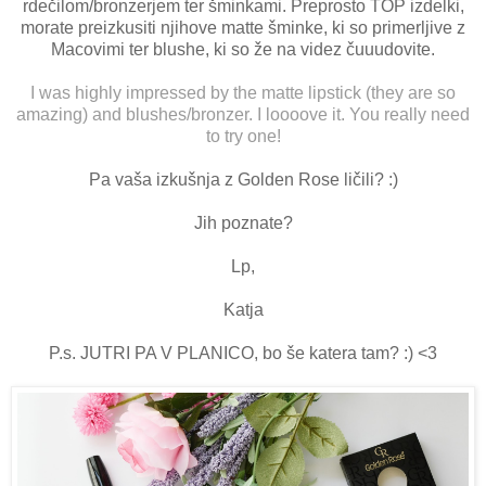
rdečilom/bronzerjem ter šminkami. Preprosto TOP izdelki,
morate preizkusiti njihove matte šminke, ki so primerljive z
Macovimi ter blushe, ki so že na videz čuuudovite.
I was highly impressed by the matte lipstick (they are so
amazing) and blushes/bronzer. I loooove it. You really need
to try one!
Pa vaša izkušnja z Golden Rose ličili? :)
Jih poznate?
Lp,
Katja
P.s. JUTRI PA V PLANICO, bo še katera tam? :) <3