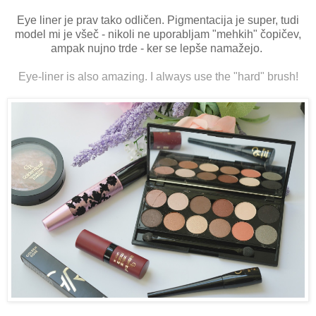
Eye liner je prav tako odličen. Pigmentacija je super, tudi
model mi je všeč - nikoli ne uporabljam "mehkih" čopičev,
ampak nujno trde - ker se lepše namažejo.
Eye-liner is also amazing. I always use the "hard" brush!