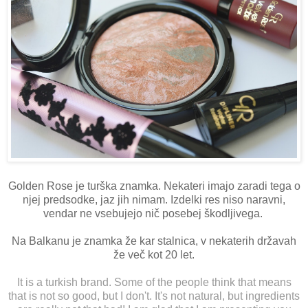
Golden Rose je turška znamka. Nekateri imajo zaradi tega o
njej predsodke, jaz jih nimam. Izdelki res niso naravni,
vendar ne vsebujejo nič posebej škodljivega.
Na Balkanu je znamka že kar stalnica, v nekaterih državah
že več kot 20 let.
It is a turkish brand. Some of the people think that means
that is not so good, but I don't. It's not natural, but ingredients