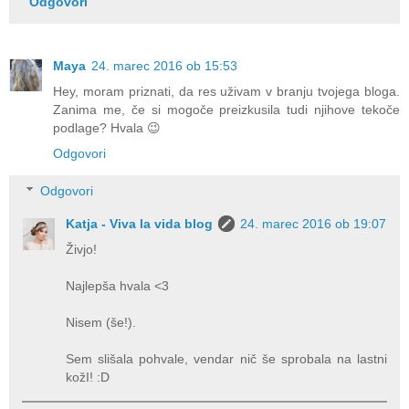
Odgovori
Maya
24. marec 2016 ob 15:53
Hey, moram priznati, da res uživam v branju tvojega bloga.
Zanima me, če si mogoče preizkusila tudi njihove tekoče
podlage? Hvala 😉
Odgovori
Odgovori
Katja - Viva la vida blog
24. marec 2016 ob 19:07
Živjo!
Najlepša hvala <3
Nisem (še!).
Sem slišala pohvale, vendar nič še sprobala na lastni
kožI! :D