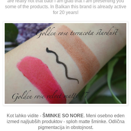
are really not that bad! I am glad that I am presenting you
some of the products. In Balkan this brand is already active
for 20 years!
Kot lahko vidite -
ŠMINKE SO NORE
. Meni osebno eden
izmed najljubših produktov - sploh matte šminke. Odlična
pigmentacija in obstojnost.