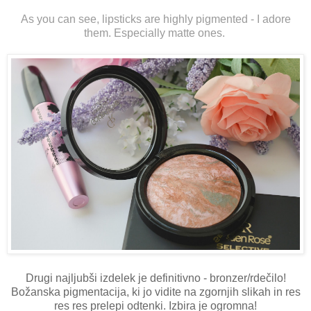
As you can see, lipsticks are highly pigmented - I adore
them. Especially matte ones.
Drugi najljubši izdelek je definitivno - bronzer/rdečilo!
Božanska pigmentacija, ki jo vidite na zgornjih slikah in res
res res prelepi odtenki. Izbira je ogromna!