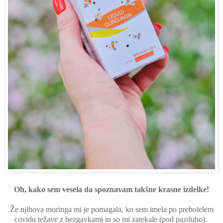
Oh, kako sem vesela da spoznavam takšne krasne izdelke!
Že njihova moringa mi je pomagala, ko sem imela po prebolelem
covidu težave z bezgavkami in so mi zatekale (pod pazduho).