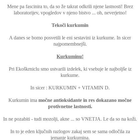
Mene pa fascinira to, da so že takrat odkrili njene lastnosti! Brez
laboratorijev, vpogledov v njeno bistvo ... oh, neverjetno!
Tekoči kurkumin
A danes se bomo posvetili le eni sestavini iz kurkume. In sicer
najpomembnejši.
Kurkuminu!
Pri Ekoškrniclu smo ustvarili izdelek, ki vsebuje le najboljše iz
kurkume.
In sicer : KURKUMIN + VITAMIN D.
Kurkumin ima
močne antioksidante in res dokazano močne
protivnetne lastnosti.
In ne pozabiti - tudi mozolji, akne ... so VNETJA. Le da so na koži.
In to je eden ključnih razlogov zakaj sem se sama odločila za
jemanje kurkumina.