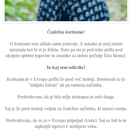
Čudežna kurkuma!
O kurkumi sem slišala same pohvale. A nekako je prej nisem
spoznala kot bi si jo želela. Nato pa mi je pod roke prišla pod
okrijem spletne trgovine in znamke za dobro počutje Eko škrnicl.
In kaj sem odkrila?
Kurkuma je v Evropo prišla že pred več stoletji. Imenovali so jo
"indijski žafran" ali pa rumena začimba.
Predvidevam, da je bila težje dostopna in zelo draga.
Saj je že pred stoletji veljala za čudežno začimbo, ki zdravi vnetja.
Predvidevajo, da so jo v Evropo pripeljali Arabci. Saj so bili le-te
najboljši trgovci v srednjem veku.