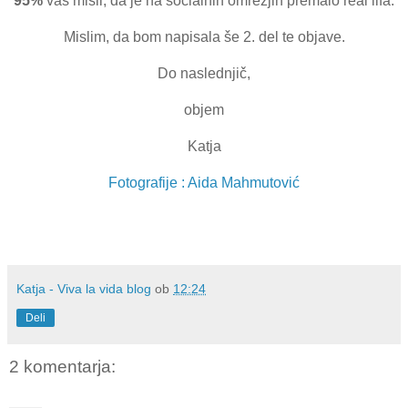
95%
vas misli, da je na socialnih omrežjih premalo real lifa.
Mislim, da bom napisala še 2. del te objave.
Do naslednjič,
objem
Katja
Fotografije : Aida Mahmutović
Katja - Viva la vida blog
ob
12:24
Deli
2 komentarja: