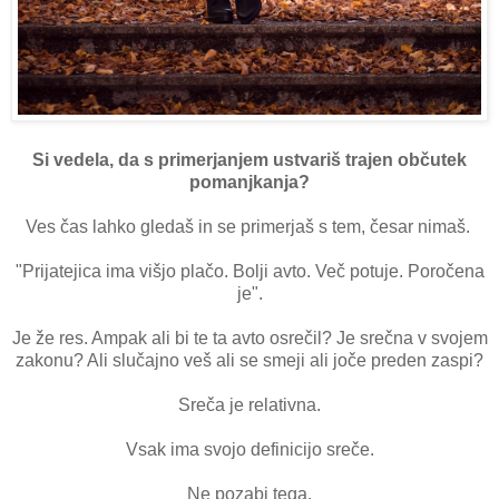
Si vedela, da s primerjanjem ustvariš trajen občutek
pomanjkanja?
Ves čas lahko gledaš in se primerjaš s tem, česar nimaš.
"Prijatejica ima višjo plačo. Bolji avto. Več potuje. Poročena
je".
Je že res. Ampak ali bi te ta avto osrečil? Je srečna v svojem
zakonu? Ali slučajno veš ali se smeji ali joče preden zaspi?
Sreča je relativna.
Vsak ima svojo definicijo sreče.
Ne pozabi tega.