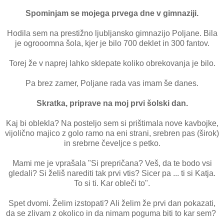
Spominjam se mojega prvega dne v gimnaziji.
Hodila sem na prestižno ljubljansko gimnazijo Poljane. Bila
je ogrooomna šola, kjer je bilo 700 deklet in 300 fantov.
Torej že v naprej lahko sklepate koliko obrekovanja je bilo.
Pa brez zamer, Poljane rada vas imam še danes.
Skratka, priprave na moj prvi šolski dan.
Kaj bi oblekla? Na posteljo sem si prištimala nove kavbojke,
vijolično majico z golo ramo na eni strani, srebren pas (širok)
in srebrne čeveljce s petko.
Mami me je vprašala "Si prepričana? Veš, da te bodo vsi
gledali? Si želiš narediti tak prvi vtis? Sicer pa ... ti si Katja.
To si ti. Kar obleči to".
Spet dvomi. Želim izstopati? Ali želim že prvi dan pokazati,
da se zlivam z okolico in da nimam poguma biti to kar sem?