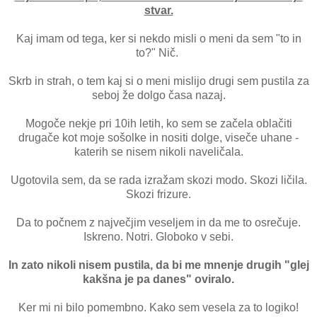
stvar.
Kaj imam od tega, ker si nekdo misli o meni da sem "to in
to?" Nič.
Skrb in strah, o tem kaj si o meni mislijo drugi sem pustila za
seboj že dolgo časa nazaj.
Mogoče nekje pri 10ih letih, ko sem se začela oblačiti
drugače kot moje sošolke in nositi dolge, viseče uhane -
katerih se nisem nikoli naveličala.
Ugotovila sem, da se rada izražam skozi modo. Skozi ličila.
Skozi frizure.
Da to počnem z največjim veseljem in da me to osrečuje.
Iskreno. Notri. Globoko v sebi.
In zato nikoli nisem pustila, da bi me mnenje drugih "glej
kakšna je pa danes" oviralo.
Ker mi ni bilo pomembno. Kako sem vesela za to logiko!