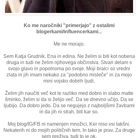
Ko me naročniki "primerjajo" z ostalimi
blogerkami/influencerkami...
Me ne morajo.
Sem Katja Grudnik. Ena in edina. Ne želim si biti kot nobena
druga in tudi ne želim njihovega občinstva. Stvari delam s
svojo glavo in popolnoma po svoje. Moji bralci so vredni
zlata in jih imam nekako za "podobno misleče" in za mojo
mini vojsko dobrih ljudi.
Želim jih naučiti več kot le razliko med dobro in slabo matte
šminko, želim si da si želijo več. Da se dnevno učijo. Da se
ljubijo. Da dobro jedo. Da se negujejo z najboljšimi žavbami
in da jih ni strah, biti kar so.
Moj blog/IG/FB ni namenjen množici. Ker niso vsi takšni.
Nekaterih ni do mojih političnih tem. In tako je prav. Za druge
sem preživa, tudi to je ok.