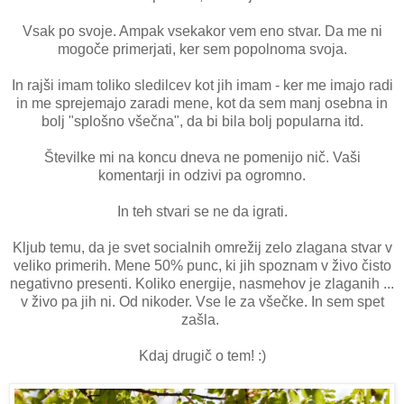
Vsak po svoje. Ampak vsekakor vem eno stvar. Da me ni
mogoče primerjati, ker sem popolnoma svoja.
In rajši imam toliko sledilcev kot jih imam - ker me imajo radi
in me sprejemajo zaradi mene, kot da sem manj osebna in
bolj "splošno všečna", da bi bila bolj popularna itd.
Številke mi na koncu dneva ne pomenijo nič. Vaši
komentarji in odzivi pa ogromno.
In teh stvari se ne da igrati.
Kljub temu, da je svet socialnih omrežij zelo zlagana stvar v
veliko primerih. Mene 50% punc, ki jih spoznam v živo čisto
negativno presenti. Koliko energije, nasmehov je zlaganih ...
v živo pa jih ni. Od nikoder. Vse le za všečke. In sem spet
zašla.
Kdaj drugič o tem! :)