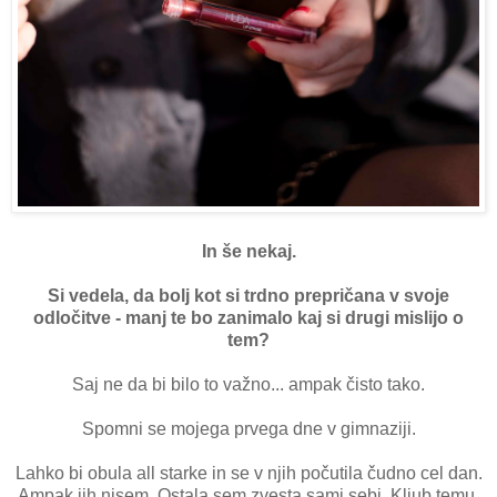
In še nekaj.
Si vedela, da bolj kot si trdno prepričana v svoje
odločitve - manj te bo zanimalo kaj si drugi mislijo o
tem?
Saj ne da bi bilo to važno... ampak čisto tako.
Spomni se mojega prvega dne v gimnaziji.
Lahko bi obula all starke in se v njih počutila čudno cel dan.
Ampak jih nisem. Ostala sem zvesta sami sebi. Kljub temu,