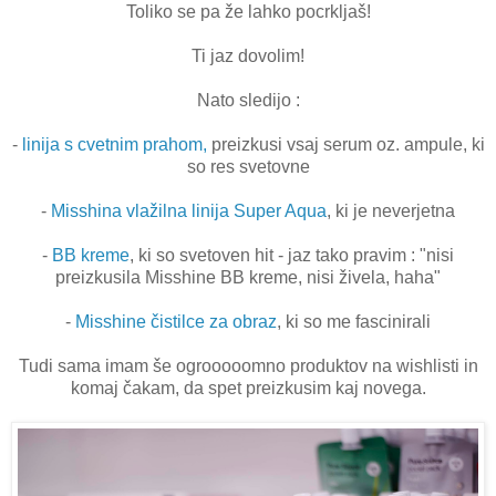
Toliko se pa že lahko pocrkljaš!
Ti jaz dovolim!
Nato sledijo :
-
linija s cvetnim prahom,
preizkusi vsaj serum oz. ampule, ki
so res svetovne
-
Misshina vlažilna linija Super Aqua
, ki je neverjetna
-
BB kreme
, ki so svetoven hit - jaz tako pravim : "nisi
preizkusila Misshine BB kreme, nisi živela, haha"
-
Misshine čistilce za obraz
, ki so me fascinirali
Tudi sama imam še ogrooooomno produktov na wishlisti in
komaj čakam, da spet preizkusim kaj novega.