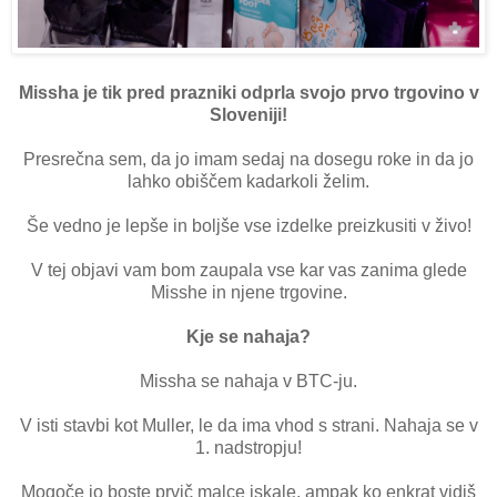
Missha je tik pred prazniki odprla svojo prvo trgovino v
Sloveniji!
Presrečna sem, da jo imam sedaj na dosegu roke in da jo
lahko obiščem kadarkoli želim.
Še vedno je lepše in boljše vse izdelke preizkusiti v živo!
V tej objavi vam bom zaupala vse kar vas zanima glede
Misshe in njene trgovine.
Kje se nahaja?
Missha se nahaja v BTC-ju.
V isti stavbi kot Muller, le da ima vhod s strani. Nahaja se v
1. nadstropju!
Mogoče jo boste prvič malce iskale, ampak ko enkrat vidiš