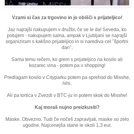
Vzami si čas za trgovino in jo obišči s prijateljico!
Jaz najrajši nakupujem v družbi, če se le da! Seveda, ko
potujem - nakupujem sama, ampak v Ljubljani se najrajši
organiziram s kakšno prijateljico in si narediva cel "športni
dan".
Sama temu rečem, ko grem s prijateljico na kosilo ali
kozarec vina - potem pa v shopping!
Predlagam kosilo v Cityparku potem pa sprehod do Misshe,
hihi.
Ali pa tortica v Zvezdi v BTC-ju in potem skok do Misshe!
Kaj moraš nujno preizkusiti?
Maske. Obvezno. Tudi če nočeš zapravljati, maske so zelo
ugodne. Najcenejša stane le okoli 1,3 eur.