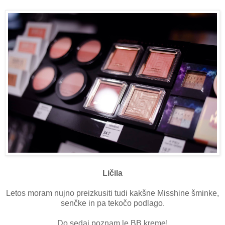
Ličila
Letos moram nujno preizkusiti tudi kakšne Misshine šminke,
senčke in pa tekočo podlago.
Do sedaj poznam le BB kreme!