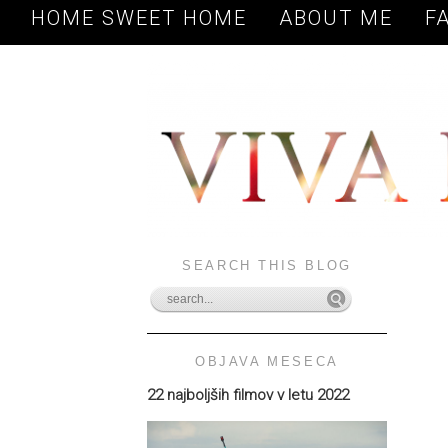
HOME SWEET HOME
ABOUT ME
F
SEARCH THIS BLOG
OBJAVA MESECA
22 najboljših filmov v letu 2022