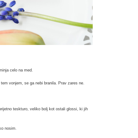
minja celo na med.
s tem vonjem, se ga nebi branila. Prav zares ne.
jetno teskturo, veliko bolj kot ostali glossi, ki jih
ko nosim.