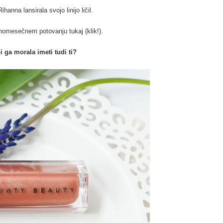
hanna lansirala svojo linijo ličil.
a enomesečnem potovanju
tukaj (klik!)
.
i ga morala imeti tudi ti?