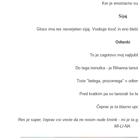
Ker je enostavno su
Sijaj
Gloss ima res neverjeten sijaj. Vsebuje tisoč in eno blešč
Odtenki
To je zagotovo moj najljub
Do tega trenutka - je Rihanna lansi
Tiste "belega, prozornega" v odte
Pred kratkim pa so lansirali še b
Čeprav je ta blazno up
Res je super, čeprav vsi veste da ne nosim nude šmink - mi je ta 
MI-LI-NA.