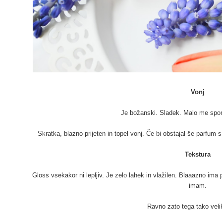
Vonj
Je božanski. Sladek. Malo me spo
Skratka, blazno prijeten in topel vonj. Če bi obstajal še parfum 
Tekstura
Gloss vsekakor ni lepljiv. Je zelo lahek in vlažilen. Blaaazno ima pri
imam.
Ravno zato tega tako veli