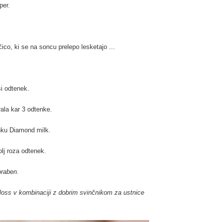
per.
ico, ki se na soncu prelepo lesketajo ...
ši odtenek.
rala kar 3 odtenke.
nku Diamond milk.
olj roza odtenek.
oraben.
gloss v kombinaciji z dobrim svinčnikom za ustnice