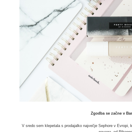
Zgodba se začne v Bar
V sredo sem klepetala s prodajalko največje Sephore v Evropi, ki 
novega, od Rihann