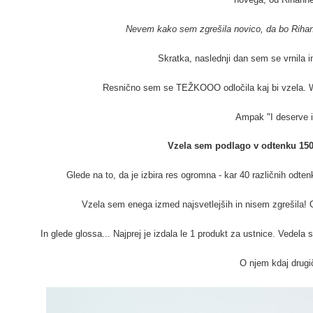
Nevem kako sem zgrešila novico, da bo Rihan
Skratka, naslednji dan sem se vrnila 
Resnično sem se TEŽKOOO odločila kaj bi vzela. Wis
Ampak "I deserve i
Vzela sem podlago v odtenku 150 
Glede na to, da je izbira res ogromna - kar 40 različnih odtenk
Vzela sem enega izmed najsvetlejših in nisem zgrešila! 
In glede glossa... Najprej je izdala le 1 produkt za ustnice. Vedela
O njem kdaj drugi