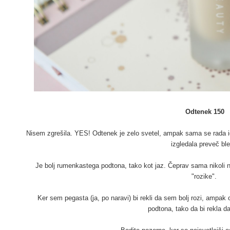
Odtenek 150
Nisem zgrešila. YES! Odtenek je zelo svetel, ampak sama se rada igr
izgledala preveč bl
Je bolj rumenkastega podtona, tako kot jaz. Čeprav sama nikoli 
"rozike".
Ker sem pegasta (ja, po naravi) bi rekli da sem bolj rozi, ampak
podtona, tako da bi rekla 