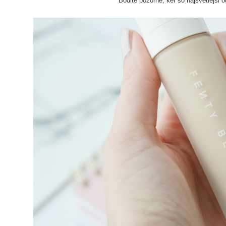
Bodite pozorne, ker so najsvetlejši od