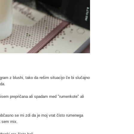
am z blushi, tako da rešim situacijo če bi slučajno
eda.
nisem prepričana ali spadam med "rumenkote" ali
 občasno se mi zdi da je moj vrat čisto rumenega
da sem mix.