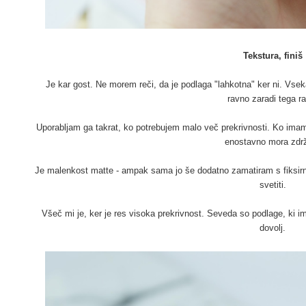
Tekstura, finiš
Je kar gost. Ne morem reči, da je podlaga "lahkotna" ker ni. Vseka
ravno zaradi tega r
Uporabljam ga takrat, ko potrebujem malo več prekrivnosti. Ko imam
enostavno mora zdrž
Je malenkost matte - ampak sama jo še dodatno zamatiram s fiksirn
svetiti.
Všeč mi je, ker je res visoka prekrivnost. Seveda so podlage, ki i
dovolj.