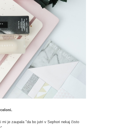
celoni.
mi je zaupala "da bo jutri v Sephori nekaj čisto
e".