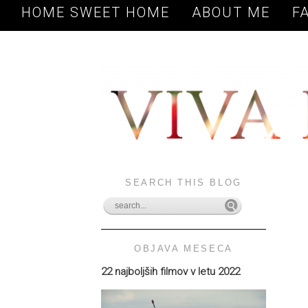
HOME SWEET HOME
ABOUT ME
F
SEARCH THIS BLOG
OBJAVA MESECA
22 najboljših filmov v letu 2022