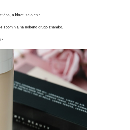
tična, a hkrati zelo chic.
 ne spominja na nobeno drugo znamko.
m?