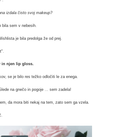
na izdala čisto svoj makeup?
in bila sem v nebesih.
hlista je bila predolga že od prej.
t".
in njen lip gloss.
ov, se je bilo res težko odločiti le za enega.
Glede na gnečo in pogoje ... sem zadela!
 sem, da mora biti nekaj na tem, zato sem ga vzela.
č.