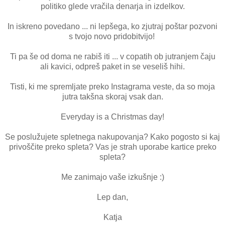
politiko glede vračila denarja in izdelkov.
In iskreno povedano ... ni lepšega, ko zjutraj poštar pozvoni
s tvojo novo pridobitvijo!
Ti pa še od doma ne rabiš iti ... v copatih ob jutranjem čaju
ali kavici, odpreš paket in se veseliš hihi.
Tisti, ki me spremljate preko Instagrama veste, da so moja
jutra takšna skoraj vsak dan.
Everyday is a Christmas day!
Se poslužujete spletnega nakupovanja? Kako pogosto si kaj
privoščite preko spleta? Vas je strah uporabe kartice preko
spleta?
Me zanimajo vaše izkušnje :)
Lep dan,
Katja