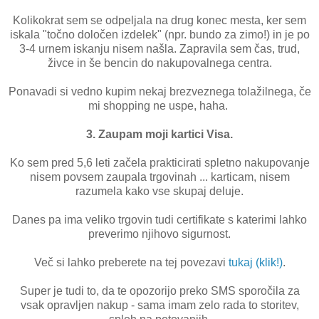
Kolikokrat sem se odpeljala na drug konec mesta, ker sem
iskala "točno določen izdelek" (npr. bundo za zimo!) in je po
3-4 urnem iskanju nisem našla. Zapravila sem čas, trud,
živce in še bencin do nakupovalnega centra.
Ponavadi si vedno kupim nekaj brezveznega tolažilnega, če
mi shopping ne uspe, haha.
3. Zaupam moji kartici Visa.
Ko sem pred 5,6 leti začela prakticirati spletno nakupovanje
nisem povsem zaupala trgovinah ... karticam, nisem
razumela kako vse skupaj deluje.
Danes pa ima veliko trgovin tudi certifikate s katerimi lahko
preverimo njihovo sigurnost.
Več si lahko preberete na tej povezavi
tukaj (klik!)
.
Super je tudi to, da te opozorijo preko SMS sporočila za
vsak opravljen nakup - sama imam zelo rada to storitev,