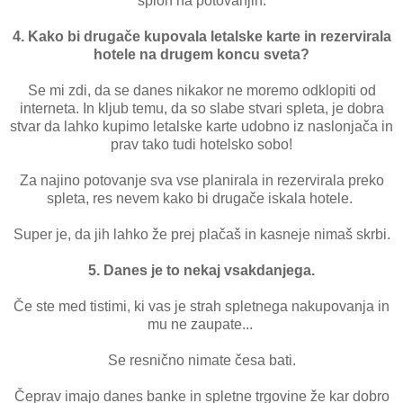
sploh na potovanjih.
4. Kako bi drugače kupovala letalske karte in rezervirala
hotele na drugem koncu sveta?
Se mi zdi, da se danes nikakor ne moremo odklopiti od
interneta. In kljub temu, da so slabe stvari spleta, je dobra
stvar da lahko kupimo letalske karte udobno iz naslonjača in
prav tako tudi hotelsko sobo!
Za najino potovanje sva vse planirala in rezervirala preko
spleta, res nevem kako bi drugače iskala hotele.
Super je, da jih lahko že prej plačaš in kasneje nimaš skrbi.
5. Danes je to nekaj vsakdanjega.
Če ste med tistimi, ki vas je strah spletnega nakupovanja in
mu ne zaupate...
Se resnično nimate česa bati.
Čeprav imajo danes banke in spletne trgovine že kar dobro