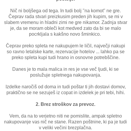
Nič ni boljšega od tega. In tudi bolj "na komot" ne gre.
Čeprav rada stvari preizkusim preden jih kupim, se mi v
slabem vremenu in hladni zimi ne gre nikamor. Zadnja stvar
je, da se moram obleči kot medved zato da bi se malo
pocrkljala s kakšno novo šminkico.
Čeprav preko spleta ne nakupujem le ličil, največji nakupi
so ravno letalske karte, rezervacije hotelov ... lahko pa se
preko spleta kupi tudi hrano in osnovne potrebščine.
Danes je to mala malica in res je vse več ljudi, ki se
poslužuje spletnega nakupovanja.
Izdelke naročiš od doma in tudi poštar ti jih dostavi domov,
praktično se ne sezuješ iz copat in izdelek je pri tebi, hihi.
2. Brez stroškov za prevoz.
Vem, da na to verjetno niti ne pomislite, ampak spletno
nakupovanje vas nič ne stane. Razen poštnine, ki pa je tudi
v veliki večini brezplačna.