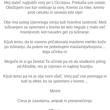
Moj daleč najljubši vonj pri L'Occitanu. Prekaša vse ostale.
Obožujem vse kar vsebuje ta vonj. Kremo za roke, kremo
proti celulitu in seveda tole olje!
Olje ima poleg izjemnega vonja tudi hranilne lastnosti. Med
tuširanjem se spremeni v kremo ter telo neguje z malo več
hranljivosti, kot navadni gel za tuširanje.
Kljub temu, da bi vseeno pričakovala masleno mehko kožo
po tuširanju, da potem ne potrebujem masla/olja/losjona ...
tega učinka ni.
Mogoče bi si ga želela! Ta učinek pa mi da sladkorni piling
od Afrodite, res je izjemen in najbolj hranljiv.
Kljub temu pa mi je olje noro všeč. Vonj pač vse premaga in
tudi ta efekt, ko se spremeni v kremo ...
Mmm!
Cena je zasoljena, ampak ni presenečenje.