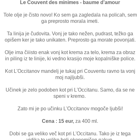
Le Couvent des minimes - baume d'amour
Tole olje je čisto novo! Ko sem ga zagledala na policah, sem
ga preprosto morala imeti.
Ta linija je čudovita. Vonj je tako nežen, pudrast, težko ga
opišem ker je tako unikaten. Preprosto ga morate povonjati.
Olje ima čiiisto enak vonj kot krema za telo, krema za obraz
in piling iz te linije, ki vedno krasijo moje kopalniške police.
Kot L'Occitanov mandelj je tukaj pri Couventu ravno ta vonj
moj najljubši.
Učinek je zelo podoben kot pri L'Occitanu. Samo, da se ne
speni v kremo.
Zato mi je po učinku L'Occitanov mogoče ljubši!
Cena : 15 eur,
za 400 ml.
Dobi se ga veliko več kot pri L'Occitanu. Tako je iz tega
vidika to veliko bolj ekonomičen nakup.