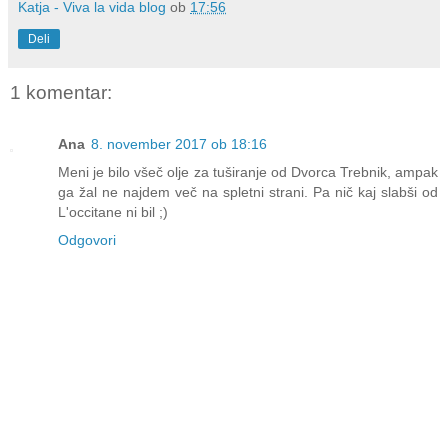
Katja - Viva la vida blog
ob
17:56
Deli
1 komentar:
Ana
8. november 2017 ob 18:16
Meni je bilo všeč olje za tuširanje od Dvorca Trebnik, ampak
ga žal ne najdem več na spletni strani. Pa nič kaj slabši od
L'occitane ni bil ;)
Odgovori