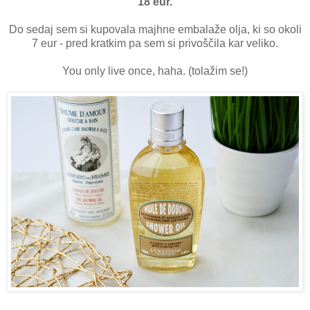
18 eur.
Do sedaj sem si kupovala majhne embalaže olja, ki so okoli
7 eur - pred kratkim pa sem si privoščila kar veliko.
You only live once, haha. (tolažim se!)