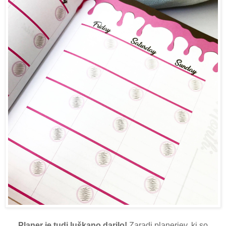
Planer je tudi luškano darilo!
Zaradi planerjev, ki so