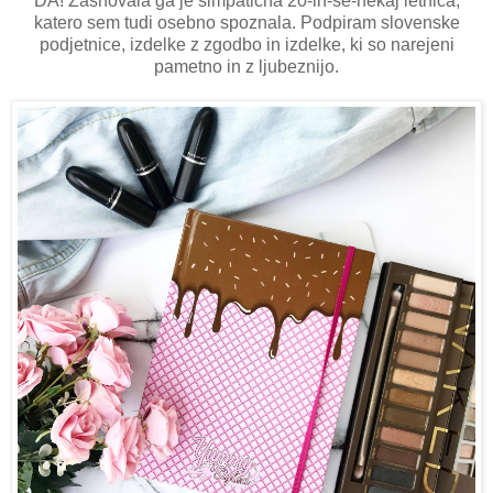
DA! Zasnovala ga je simpatična 20-in-še-nekaj letnica,
katero sem tudi osebno spoznala. Podpiram slovenske
podjetnice, izdelke z zgodbo in izdelke, ki so narejeni
pametno in z ljubeznijo.