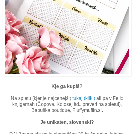
Kje ga kupiš?
Na spletu (kjer je najcenejši)
tukaj (klik!)
ali pa v Felix
knjigarnah (Čopova, Kolosej itd., preveri na spletu!),
Babuška boutique, Fluffymuffin.si.
Je unikaten, slovenski?