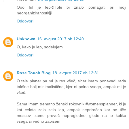
Ooo ful je lep☺️Tole bi znalo pomagati pri moji
neorganiziranosti😜
Odgovori
Unknown
16. avgust 2017 ob 12:49
O, kako je lep, sodelujem
Odgovori
Rose Touch Blog
18. avgust 2017 ob 12:31
O tale planer pa mi je res všeč, sicer imam ponavadi rada
takšne bolj minimalistične, kjer ni polno vsega, ampak mi je
všeč.
Sama imam trenutno ženski rokovnik #womensplanner, ki je
kot celota zelo zelo lep, ampak nepriročen kar se tiče
mescev, zame preveč nepregledno, glede na to koliko
vsega si vedno zapišem.