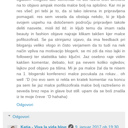
na to objavo ampak morda malce bolj na splošno. Kar mi je
res všeč pri tebi je to, da si tako iskrena in pripravljena
pomagati. res sem vesela da obstaja nekdo, ki je kljub
svojem uspehu na določenem področju pripravljen takole
deliti nasvete, misli itd itd. in kljub temu da imam rada
beauty in fashion objave najraje klikam takšen kjer malce
pofilozofiraš. Se pa strinjamz izjavo, da ima feedback pri
bloganju veliko vlogo in čisto verjamem da to tudi na nek
način vpliva na motivacijo blogerk. se mi zdi da niso lajki in
followerji ter statistika tako ključni. Jaz osebno raje vidim
kakšen komentar, debato, kot pa nevem koliko ogledov,
lajkov pod objavo pa tišina. Mi je pa malce žal da te nisem
na 1. blogerski konferenci malce pocukala za rokav... oh
well :'D (no evo sem si rekla en kratek komentar na koncu
pa sem še jaz malce pofilozofirala malce bolj raztrešeno in
seveda brez repa in glave but still. upam da se boš znašla
iz te moje čreve :'D hahaha)
Odgovori
Odgovori
Katja - Viva la vida blog
9. januar 2017 ob 19:30