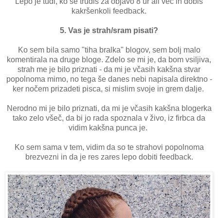
Lepo je tudi, ko se trudiš za objavo 8 ur ali več in dobiš
kakršenkoli feedback.
5. Vas je strah/sram pisati?
Ko sem bila samo "tiha bralka" blogov, sem bolj malo
komentirala na druge bloge. Zdelo se mi je, da bom vsiljiva,
strah me je bilo priznati - da mi je včasih kakšna stvar
popolnoma mimo, no tega še danes nebi napisala direktno -
ker nočem prizadeti pisca, si mislim svoje in grem dalje.
Nerodno mi je bilo priznati, da mi je včasih kakšna blogerka
tako zelo všeč, da bi jo rada spoznala v živo, iz firbca da
vidim kakšna punca je.
Ko sem sama v tem, vidim da so te strahovi popolnoma
brezvezni in da je res zares lepo dobiti feedback.