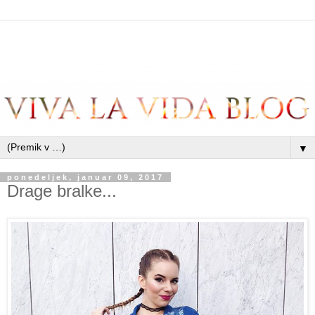
▼
ponedeljek, januar 09, 2017
Drage bralke...