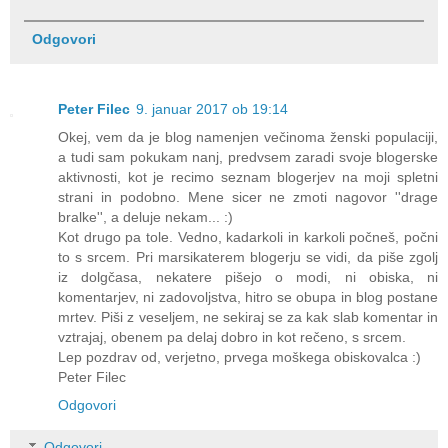
Odgovori
Peter Filec
9. januar 2017 ob 19:14
Okej, vem da je blog namenjen večinoma ženski populaciji,
a tudi sam pokukam nanj, predvsem zaradi svoje blogerske
aktivnosti, kot je recimo seznam blogerjev na moji spletni
strani in podobno. Mene sicer ne zmoti nagovor ''drage
bralke'', a deluje nekam... :)
Kot drugo pa tole. Vedno, kadarkoli in karkoli počneš, počni
to s srcem. Pri marsikaterem blogerju se vidi, da piše zgolj
iz dolgčasa, nekatere pišejo o modi, ni obiska, ni
komentarjev, ni zadovoljstva, hitro se obupa in blog postane
mrtev. Piši z veseljem, ne sekiraj se za kak slab komentar in
vztrajaj, obenem pa delaj dobro in kot rečeno, s srcem.
Lep pozdrav od, verjetno, prvega moškega obiskovalca :)
Peter Filec
Odgovori
Odgovori