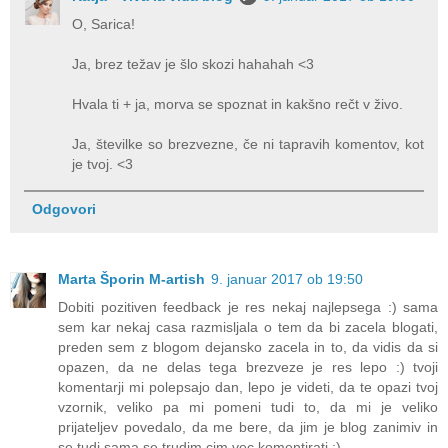
O, Sarica!
Ja, brez težav je šlo skozi hahahah <3
Hvala ti + ja, morva se spoznat in kakšno rečt v živo.
Ja, številke so brezvezne, če ni tapravih komentov, kot
je tvoj. <3
Odgovori
Marta Šporin M-artish
9. januar 2017 ob 19:50
Dobiti pozitiven feedback je res nekaj najlepsega :) sama
sem kar nekaj casa razmisljala o tem da bi zacela blogati,
preden sem z blogom dejansko zacela in to, da vidis da si
opazen, da ne delas tega brezveze je res lepo :) tvoji
komentarji mi polepsajo dan, lepo je videti, da te opazi tvoj
vzornik, veliko pa mi pomeni tudi to, da mi je veliko
prijateljev povedalo, da me bere, da jim je blog zanimiv in
se tudi sama se trudim cim vec komentirati :)