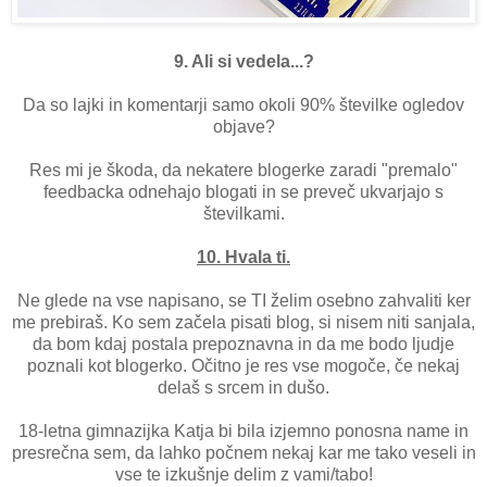
9. Ali si vedela...?
Da so lajki in komentarji samo okoli 90% številke ogledov
objave?
Res mi je škoda, da nekatere blogerke zaradi "premalo"
feedbacka odnehajo blogati in se preveč ukvarjajo s
številkami.
10. Hvala ti.
Ne glede na vse napisano, se TI želim osebno zahvaliti ker
me prebiraš. Ko sem začela pisati blog, si nisem niti sanjala,
da bom kdaj postala prepoznavna in da me bodo ljudje
poznali kot blogerko. Očitno je res vse mogoče, če nekaj
delaš s srcem in dušo.
18-letna gimnazijka Katja bi bila izjemno ponosna name in
presrečna sem, da lahko počnem nekaj kar me tako veseli in
vse te izkušnje delim z vami/tabo!