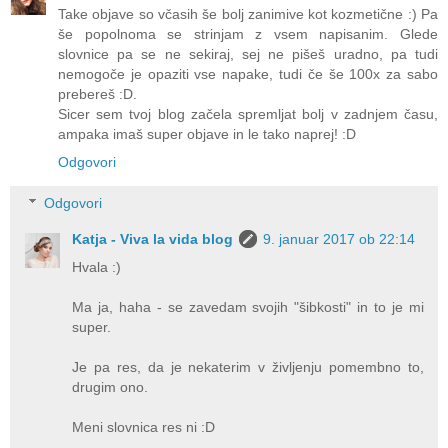
Take objave so včasih še bolj zanimive kot kozmetične :) Pa
še popolnoma se strinjam z vsem napisanim. Glede
slovnice pa se ne sekiraj, sej ne pišeš uradno, pa tudi
nemogoče je opaziti vse napake, tudi če še 100x za sabo
prebereš :D.
Sicer sem tvoj blog začela spremljat bolj v zadnjem času,
ampaka imaš super objave in le tako naprej! :D
Odgovori
Odgovori
Katja - Viva la vida blog
9. januar 2017 ob 22:14
Hvala :)
Ma ja, haha - se zavedam svojih "šibkosti" in to je mi
super.
Je pa res, da je nekaterim v življenju pomembno to,
drugim ono.
Meni slovnica res ni :D