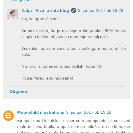
Katja - Viva la vida blog
9. januar 2017 ob 19:26
Joj, se opravičujem!
Ampak mislim, da je na mojem blogu okoli 80% žensk
in sploh takšne objave so namenjene bolj njim.
Vsekakor pa sem vesela tudi moškega mnenja, uh še
kako!
Nisi prvi, si pa eden izmed redkih, haha <3
Hvala Peter, lepo napisano!
Odgovori
Moonchild illustrations
9. januar 2017 ob 19:18
wii spet ena filozofska :) sicer sem zadnje leto ali celo več
malo bolj tiha bralka ampak sem se odločila da se le malce
oglasim. mogoče tale komentar ne bol ravno letel direktno