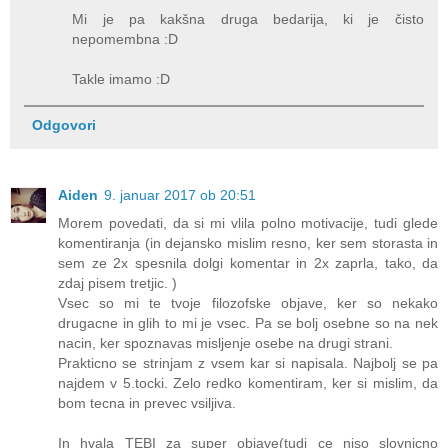
Mi je pa kakšna druga bedarija, ki je čisto
nepomembna :D
Takle imamo :D
Odgovori
Aiden
9. januar 2017 ob 20:51
Morem povedati, da si mi vlila polno motivacije, tudi glede
komentiranja (in dejansko mislim resno, ker sem storasta in
sem ze 2x spesnila dolgi komentar in 2x zaprla, tako, da
zdaj pisem tretjic. )
Vsec so mi te tvoje filozofske objave, ker so nekako
drugacne in glih to mi je vsec. Pa se bolj osebne so na nek
nacin, ker spoznavas misljenje osebe na drugi strani.
Prakticno se strinjam z vsem kar si napisala. Najbolj se pa
najdem v 5.tocki. Zelo redko komentiram, ker si mislim, da
bom tecna in prevec vsiljiva.
In hvala TEBI za super objave(tudi ce niso slovnicno