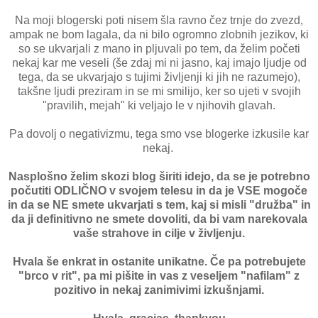
Na moji blogerski poti nisem šla ravno čez trnje do zvezd,
ampak ne bom lagala, da ni bilo ogromno zlobnih jezikov, ki
so se ukvarjali z mano in pljuvali po tem, da želim početi
nekaj kar me veseli (še zdaj mi ni jasno, kaj imajo ljudje od
tega, da se ukvarjajo s tujimi življenji ki jih ne razumejo),
takšne ljudi preziram in se mi smilijo, ker so ujeti v svojih
"pravilih, mejah" ki veljajo le v njihovih glavah.
Pa dovolj o negativizmu, tega smo vse blogerke izkusile kar
nekaj.
Nasplošno želim skozi blog širiti idejo, da se je potrebno
počutiti ODLIČNO v svojem telesu in da je VSE mogoče
in da se NE smete ukvarjati s tem, kaj si misli "družba" in
da ji definitivno ne smete dovoliti, da bi vam narekovala
vaše strahove in cilje v življenju.
Hvala še enkrat in ostanite unikatne. Če pa potrebujete
"brco v rit", pa mi pišite in vas z veseljem "nafilam" z
pozitivo in nekaj zanimivimi izkušnjami.