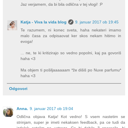
Jaz verjamem, da bi bila odlična v tej vlogi! :P
Katja - Viva la vida blog
9. januar 2017 ob 19:45
Te razumem, ni konec sveta, haha nekateri imamo
malo časa za odpisaovat ker skos nekam hitimo in
evoga!
... ne, te ki kritizirajo so vedno popolni, kaj pa govoriš
haha <3
Ma objem ti pošiljaaaaaam *že dišiš po Nuxe parfumu*
haha <3
Odgovori
Anna.
9. januar 2017 ob 19:04
Odlična objava Katja! Kot vedno! S vsem nastetim se
strinjam, super je imeti nekaksen feedback, pa ce tudi da
izdelek ostalim ne ustreza. Ce bi dobila 3 sporocila, bi