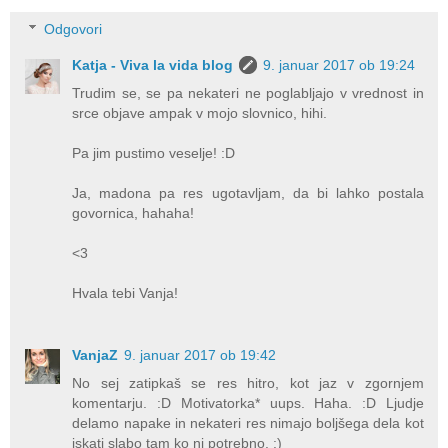
Odgovori
Katja - Viva la vida blog
9. januar 2017 ob 19:24
Trudim se, se pa nekateri ne poglabljajo v vrednost in
srce objave ampak v mojo slovnico, hihi.
Pa jim pustimo veselje! :D
Ja, madona pa res ugotavljam, da bi lahko postala
govornica, hahaha!
<3
Hvala tebi Vanja!
VanjaZ
9. januar 2017 ob 19:42
No sej zatipkaš se res hitro, kot jaz v zgornjem
komentarju. :D Motivatorka* uups. Haha. :D Ljudje
delamo napake in nekateri res nimajo boljšega dela kot
iskati slabo tam ko ni potrebno. :)