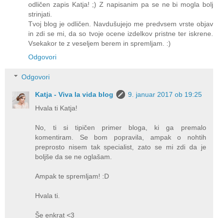
odličen zapis Katja! ;) Z napisanim pa se ne bi mogla bolj
strinjati.
Tvoj blog je odličen. Navdušujejo me predvsem vrste objav
in zdi se mi, da so tvoje ocene izdelkov pristne ter iskrene.
Vsekakor te z veseljem berem in spremljam. :)
Odgovori
Odgovori
Katja - Viva la vida blog
9. januar 2017 ob 19:25
Hvala ti Katja!
No, ti si tipičen primer bloga, ki ga premalo
komentiram. Se bom popravila, ampak o nohtih
preprosto nisem tak specialist, zato se mi zdi da je
boljše da se ne oglašam.
Ampak te spremljam! :D
Hvala ti.
Še enkrat <3