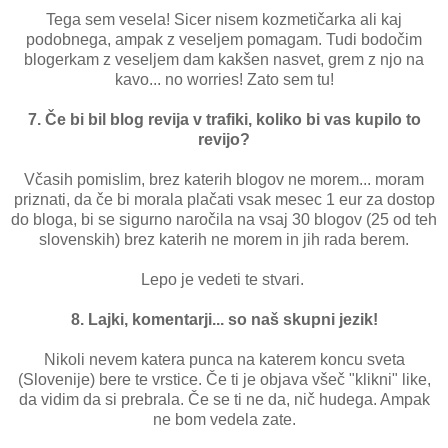
Tega sem vesela! Sicer nisem kozmetičarka ali kaj
podobnega, ampak z veseljem pomagam. Tudi bodočim
blogerkam z veseljem dam kakšen nasvet, grem z njo na
kavo... no worries! Zato sem tu!
7. Če bi bil blog revija v trafiki, koliko bi vas kupilo to
revijo?
Včasih pomislim, brez katerih blogov ne morem... moram
priznati, da če bi morala plačati vsak mesec 1 eur za dostop
do bloga, bi se sigurno naročila na vsaj 30 blogov (25 od teh
slovenskih) brez katerih ne morem in jih rada berem.
Lepo je vedeti te stvari.
8. Lajki, komentarji... so naš skupni jezik!
Nikoli nevem katera punca na katerem koncu sveta
(Slovenije) bere te vrstice. Če ti je objava všeč "klikni" like,
da vidim da si prebrala. Če se ti ne da, nič hudega. Ampak
ne bom vedela zate.