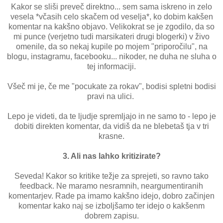
Kakor se sliši preveč direktno... sem sama iskreno in zelo
vesela *včasih celo skačem od veselja*, ko dobim kakšen
komentar na kakšno objavo. Velikokrat se je zgodilo, da so
mi punce (verjetno tudi marsikateri drugi blogerki) v živo
omenile, da so nekaj kupile po mojem "priporočilu", na
blogu, instagramu, facebooku... nikoder, ne duha ne sluha o
tej informaciji.
Všeč mi je, če me "pocukate za rokav", bodisi spletni bodisi
pravi na ulici.
Lepo je videti, da te ljudje spremljajo in ne samo to - lepo je
dobiti direkten komentar, da vidiš da ne blebetaš tja v tri
krasne.
3. Ali nas lahko kritizirate?
Seveda! Kakor so kritike težje za sprejeti, so ravno tako
feedback. Ne maramo nesramnih, neargumentiranih
komentarjev. Rade pa imamo kakšno idejo, dobro začinjen
komentar kako naj se izboljšamo ter idejo o kakšenm
dobrem zapisu.