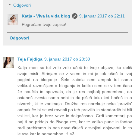
Odgovori
Katja - Viva la vida blog
9. januar 2017 ob 22:11
Pogrešam tvoje zapise!
Odgovori
Teja Fajdiga
9. januar 2017 ob 20:39
Katja men so tut zelo zelo ušeč te tvoje objave, ko deliš
svoje misli. Strinjam se z vsem in mi je tok ušeč ta tvoj
pogled na bloganje. Šele začela sem ampak tut sama
velikrat razmišljam o bloganju in koliko sem se v tem času
že naučila in spoznala, da je res najbolj pomembno, da
ostaneš zvesta sama sebi in da pišeš tako kot hočeš in o
stvareh, ki te zanimajo. Družba res narekuje neka 'pravila'
ampak če bi se vsi ravnali po teh pravilih in standardih bi bili
vsi isti, kar je brez veze in dolgočasno. Grdi komentarji pa
naj ti ne pridejo do živega res, ker te veliko punc in fantov
radi prebiramo in nas navdušuješ z svojimi objavami. In to
je vse kar je pomembno. :) <3