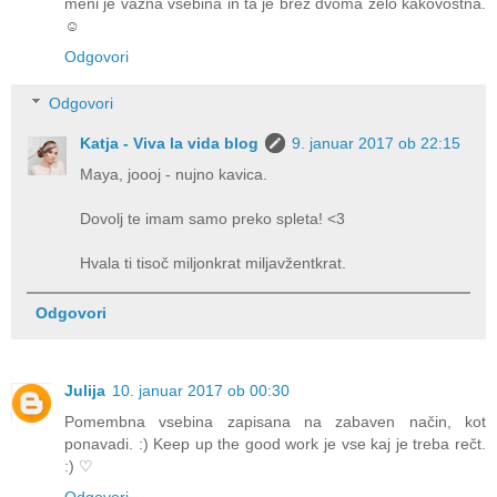
meni je važna vsebina in ta je brez dvoma zelo kakovostna.
☺️
Odgovori
Odgovori
Katja - Viva la vida blog
9. januar 2017 ob 22:15
Maya, joooj - nujno kavica.
Dovolj te imam samo preko spleta! <3
Hvala ti tisoč miljonkrat miljavžentkrat.
Odgovori
Julija
10. januar 2017 ob 00:30
Pomembna vsebina zapisana na zabaven način, kot
ponavadi. :) Keep up the good work je vse kaj je treba rečt.
:) ♡