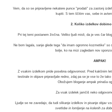
Vem, da so se pripravljene nekatere punce "prodati" za zastonj izd
kupiti. S tem ščitim vas, sebe in avte
2. Koliko izdelkov dobimo
Pri tej temi postanem živčna. Veliko ljudi misli, da je ves čar b
Ne bom lagala, sanje glede tega "da imam ogromno kozmetike" so se 
bolje, ko na mizi zagledam nov sponzo
AMPAK!
Z vsakim izdelkom pride posebna odgovornost. Pred kakšnim leto
testirale in objave pripravljale redno, zdaj pa se je vse to že tak
Obožujem bloganje ampak prinaša og
Za vsak izdelek jamčiš neko odgovorno
Ljudje se ne zavedajo, da tudi slikanje izdelkov in pisanje objav
svetlobe in lomljenje na kolenih za dobr