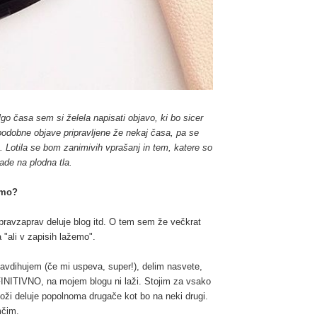
go časa sem si želela napisati objavo, ki bo sicer
odobne objave pripravljene že nekaj časa, pa se
 Lotila se bom zanimivih vprašanj in tem, katere so
ade na plodna tla.
emo?
ko pravzaprav deluje blog itd. O tem sem že večkrat
 "ali v zapisih lažemo".
avdihujem (če mi uspeva, super!), delim nasvete,
INITIVNO, na mojem blogu ni laži. Stojim za vsako
oži deluje popolnoma drugače kot bo na neki drugi.
mčim.