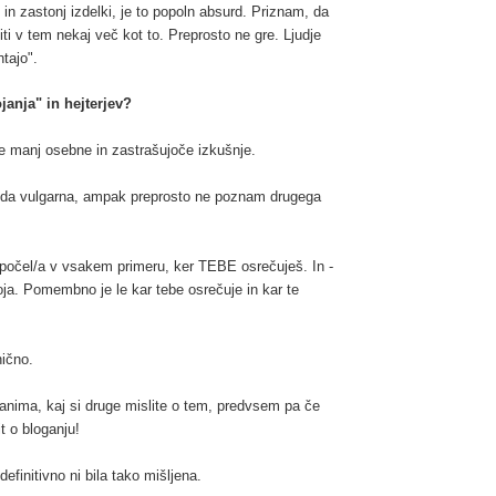
) in zastonj izdelki, je to popoln absurd. Priznam, da
ti v tem nekaj več kot to. Preprosto ne gre. Ljudje
ntajo".
ojanja" in hejterjev?
e manj osebne in zastrašujoče izkušnje.
eseda vulgarna, ampak preprosto ne poznam drugega
.
 to počel/a v vsakem primeru, ker TEBE osrečuješ. In -
oja. Pomembno je le kar tebe osrečuje in kar te
ično.
zanima, kaj si druge mislite o tem, predvsem pa če
t o bloganju!
efinitivno ni bila tako mišljena.