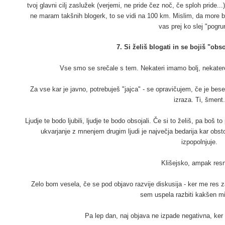
tvoj glavni cilj zaslužek (verjemi, ne pride čez noč, če sploh pride...
ne maram takšnih blogerk, to se vidi na 100 km. Mislim, da more bi
vas prej ko slej "pogru
7. Si želiš blogati in se bojiš "obs
Vse smo se srečale s tem. Nekateri imamo bolj, nekater
Za vse kar je javno, potrebuješ "jajca" - se opravičujem, če je b
izraza. Ti, šment
Ljudje te bodo ljubili, ljudje te bodo obsojali. Če si to želiš, pa boš
ukvarjanje z mnenjem drugim ljudi je največja bedarija kar obst
izpopolnjuje.
Klišejsko, ampak resn
Zelo bom vesela, če se pod objavo razvije diskusija - ker me res 
sem uspela razbiti kakšen mi
Pa lep dan, naj objava ne izpade negativna, ker d