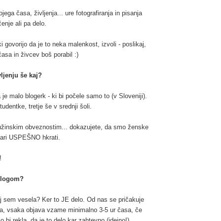
ega časa, življenja... ure fotografiranja in pisanja
čenje ali pa delo.
 govorijo da je to neka malenkost, izvoli - poslikaj,
asa in živcev boš porabil :)
ljenju še kaj?
 malo blogerk - ki bi počele samo to (v Sloveniji).
dentke, tretje še v srednji šoli.
ružinskim obveznostim... dokazujete, da smo ženske
tvari USPEŠNO hkrati.
!
 blogom?
aj sem vesela? Ker to JE delo. Od nas se pričakuje
ala, vsaka objava vzame minimalno 3-5 ur časa, če
ko bi rekla, da je to delo kar zahtevno (idejno!).