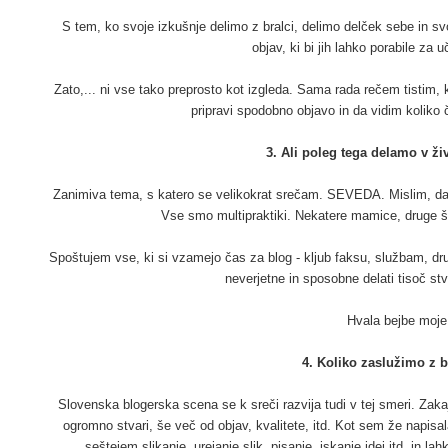
S tem, ko svoje izkušnje delimo z bralci, delimo delček sebe in svoj
objav, ki bi jih lahko porabile za u
Zato,... ni vse tako preprosto kot izgleda. Sama rada rečem tistim, ki
pripravi spodobno objavo in da vidim koliko č
3. Ali poleg tega delamo v živ
Zanimiva tema, s katero se velikokrat srečam. SEVEDA. Mislim, da je
Vse smo multipraktiki. Nekatere mamice, druge štu
Spoštujem vse, ki si vzamejo čas za blog - kljub faksu, službam, d
neverjetne in sposobne delati tisoč s
Hvala bejbe moje
4. Koliko zaslužimo z
Slovenska blogerska scena se k sreči razvija tudi v tej smeri. Zak
ogromno stvari, še več od objav, kvalitete, itd. Kot sem že napis
seštejem slikanje, urejanje slik, pisanje, iskanje idej itd. in lah