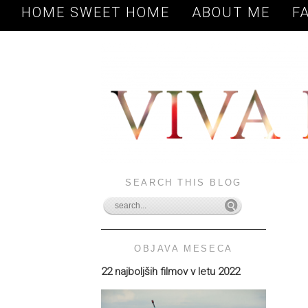
HOME SWEET HOME
ABOUT ME
F
SEARCH THIS BLOG
OBJAVA MESECA
22 najboljših filmov v letu 2022