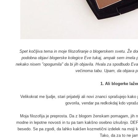
Spet kočljiva tema in moje filozofiranje o blogerskem svetu. Že dol
podobna objavi blogerske kolegice Eve
tukaj
, ampak sem imela p
nekako nisem "opogumila" da bi jih objavila. Hvala za spodbudo Eva.
večinoma tabu. Upam, da objava p
1. Ali blogerke laž
Velikokrat me ljudje, stari prijatelji ali novi znanci sprašujejo ka
govorila, vendar pa redkokdaj kdo vpraša
Moja filozofija je preprosta. Da z blogom ženskam pomagam, jih n
modne in lepotne novosti in tu pa tam kakšno osebno izkušnjo. DEF
besedo. Se pa zgodi, da lahko kakšen kozmetični izdelek na moji k
Tako, da za to ne ja