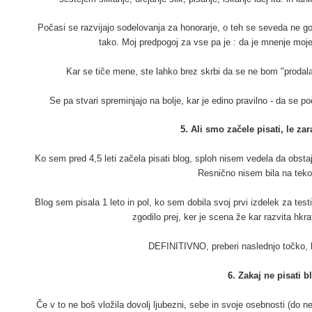
Počasi se razvijajo sodelovanja za honorarje, o teh se seveda ne govo
tako. Moj predpogoj za vse pa je : da je mnenje moj
Kar se tiče mene, ste lahko brez skrbi da se ne bom "prodal
Se pa stvari spreminjajo na bolje, kar je edino pravilno - da se poč
5. Ali smo začele pisati, le za
Ko sem pred 4,5 leti začela pisati blog, sploh nisem vedela da obstaj
Resnično nisem bila na tek
Blog sem pisala 1 leto in pol, ko sem dobila svoj prvi izdelek za testir
zgodilo prej, ker je scena že kar razvita hkra
DEFINITIVNO, preberi naslednjo točko, 
6. Zakaj ne pisati b
Če v to ne boš vložila dovolj ljubezni, sebe in svoje osebnosti (do ne