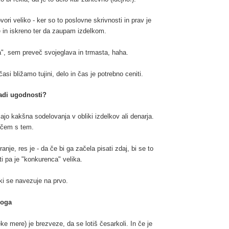
ri veliko - ker so to poslovne skrivnosti in prav je
e in iskreno ter da zaupam izdelkom.
a", sem preveč svojeglava in trmasta, haha.
asi bližamo tujini, delo in čas je potrebno ceniti.
radi ugodnosti?
ajo kakšna sodelovanja v obliki izdelkov ali denarja.
očem s tem.
anje, res je - da če bi ga začela pisati zdaj, bi se to
ti pa je "konkurenca" velika.
ki se navezuje na prvo.
loga
ke mere) je brezveze, da se lotiš česarkoli. In če je