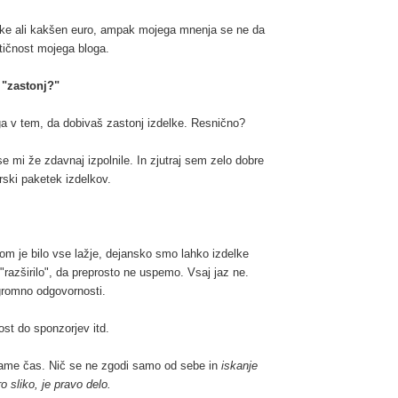
elke ali kakšen euro, ampak mojega mnenja se ne da
ntičnost mojega bloga.
 "zastonj?"
loga v tem, da dobivaš zastonj izdelke. Resnično?
mi že zdavnaj izpolnile. In zjutraj sem zelo dobre
rski paketek izdelkov.
m je bilo vse lažje, dejansko smo lahko izdelke
o "razširilo", da preprosto ne uspemo. Vsaj jaz ne.
romno odgovornosti.
st do sponzorjev itd.
 vzame čas. Nič se ne zgodi samo od sebe in
iskanje
o sliko, je pravo delo.