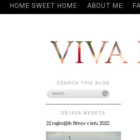
HOME SWEET HOME
ABOUT ME
F
SEARCH THIS BLOG
OBJAVA MESECA
22 najboljših filmov v letu 2022