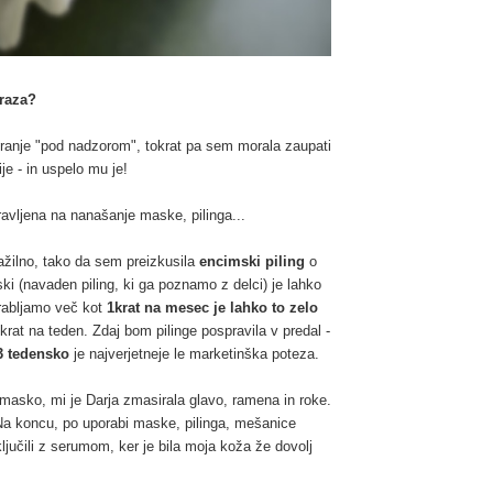
raza?
iranje "pod nadzorom", tokrat pa sem morala zaupati
ije - in uspelo mu je!
pravljena na nanašanje maske, pilinga...
ažilno, tako da sem preizkusila
encimski piling
o
i (navaden piling, ki ga poznamo z delci) je lahko
rabljamo več kot
1krat na mesec je lahko to zelo
krat na teden. Zdaj bom pilinge pospravila v predal -
-3 tedensko
je najverjetneje le marketinška poteza.
 masko, mi je Darja zmasirala glavo, ramena in roke.
Na koncu, po uporabi maske, pilinga, mešanice
ljučili z serumom, ker je bila moja koža že dovolj