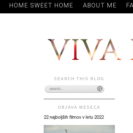
HOME SWEET HOME
ABOUT ME
F
SEARCH THIS BLOG
OBJAVA MESECA
22 najboljših filmov v letu 2022