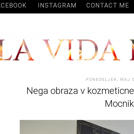
Vow to Fashion
ACEBOOK
INSTAGRAM
CONTACT ME
PONEDELJEK, MAJ 0
Nega obraza v kozmeticne
Mocnik