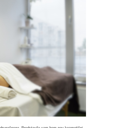
n drugačnega. Predstavila vam bom nov kozmetični