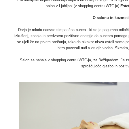
salon v Ljubljani (v shopping centru WTC-ja)
Estet
O salonu in kozmeti
Darja je mlada nadvse simpatična punca - ki se je pogumno odloči
izkušenj, znanja in predvsem pozitivne energije da puncam pomaga pr
se ujeli že na prvem srečanju, tako da nikakor nisva ostali samo 
hitro povezali tudi v drugih vodah. Skratka
Salon se nahaja v shopping centru WTC-ja, za Bežigradom. Je zelo
sproščujočo glasbo in pozitiv