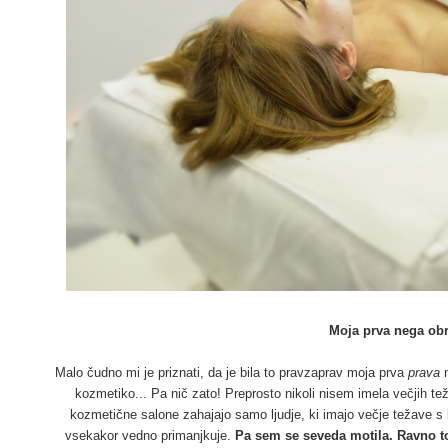
Moja prva nega ob
Malo čudno mi je priznati, da je bila to pravzaprav moja prva
prava
kozmetiko... Pa nič zato! Preprosto nikoli nisem imela večjih t
kozmetične salone zahajajo samo ljudje, ki imajo večje težave s 
vsekakor vedno primanjkuje.
Pa sem se seveda motila. Ravno to