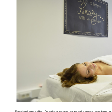
Pozdravljene bejbe! Današnja objava bo nekaj novega, svežega i