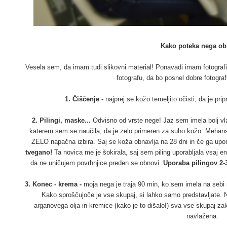
Kako poteka nega ob
Vesela sem, da imam tudi slikovni material! Ponavadi imam fotograf
fotografu, da bo posnel dobre fotograf
1. Čiščenje -
najprej se kožo temeljito očisti, da je pri
2. Pilingi, maske...
Odvisno od vrste nege! Jaz sem imela bolj vl
katerem sem se naučila, da je zelo primeren za suho kožo. Mehansk
ZELO napačna izbira. Saj se koža obnavlja na 28 dni in če ga upo
tvegano!
Ta novica me je šokirala, saj sem piling uporabljala vsaj en
da ne uničujem povrhnjice preden se obnovi.
Uporaba pilingov 2
3. Konec - krema -
moja nega je traja 90 min, ko sem imela na sebi
Kako sproščujoče je vse skupaj, si lahko samo predstavljate. 
arganovega olja in kremice (kako je to dišalo!) sva vse skupaj zak
navlažena.