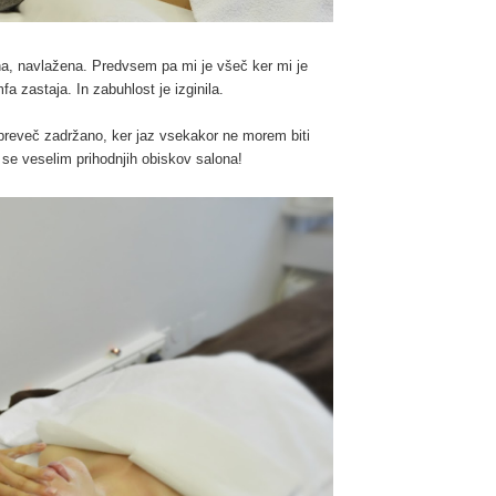
jna, navlažena. Predvsem pa mi je všeč ker mi je
fa zastaja. In zabuhlost je izginila.
in preveč zadržano, ker jaz vsekakor ne morem biti
se veselim prihodnjih obiskov salona!