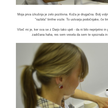
Moja prva izkušnja je zelo pozitivna. Koža je drugačna. Bolj vol
"razbila" limfne vozle. To ustvarja podočnjake, če lim
Všeč mi je, ker sva se z Darjo tako ujeli - da ni bilo neprijetno 
zadržana haha, res sem vesela da sem te spoznala in 