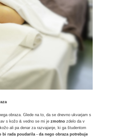
raza
nega obraza. Glede na to, da se dnevno ukvarjam s
ežav s kožo & vedno se mi je
zmotno
zdelo da v
kožo ali pa denar za razvajanje, ki ga študentom
 bi rada poudarila - da nego obraza potrebuje