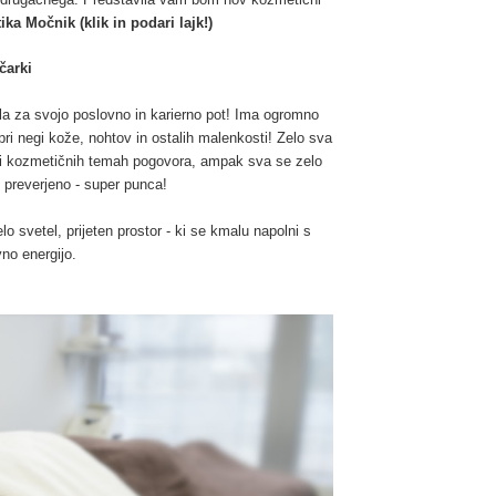
ika Močnik (klik in podari lajk!)
čarki
la za svojo poslovno in karierno pot! Ima ogromno
i negi kože, nohtov in ostalih malenkosti! Zelo sva
pri kozmetičnih temah pogovora, ampak sva se zelo
, preverjeno - super punca!
 svetel, prijeten prostor - ki se kmalu napolni s
no energijo.