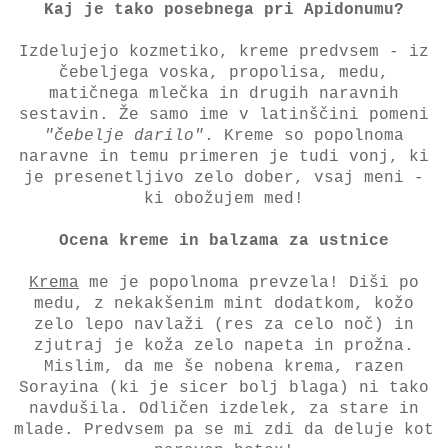
Kaj je tako posebnega pri Apidonumu?
Izdelujejo kozmetiko, kreme predvsem - iz
čebeljega voska, propolisa, medu,
matičnega mlečka in drugih naravnih
sestavin. Že samo ime v latinščini pomeni
"čebelje darilo"
. Kreme so popolnoma
naravne in temu primeren je tudi vonj, ki
je presenetljivo zelo dober, vsaj meni -
ki obožujem med!
Ocena kreme in balzama za ustnice
Krema
me je popolnoma prevzela! Diši po
medu, z nekakšenim mint dodatkom, kožo
zelo lepo navlaži (res za celo noč) in
zjutraj je koža zelo napeta in prožna.
Mislim, da me še nobena krema, razen
Sorayina (ki je sicer bolj blaga) ni tako
navdušila. Odličen izdelek, za stare in
mlade. Predvsem pa se mi zdi da deluje kot