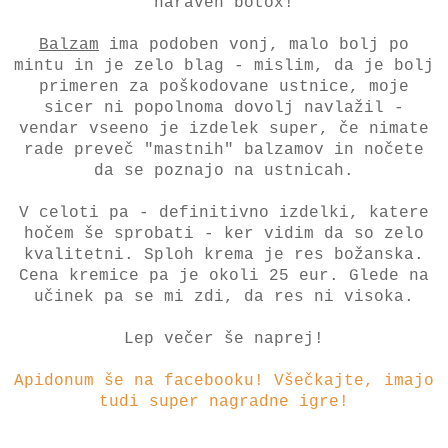
naraven botox!
Balzam
ima podoben vonj, malo bolj po
mintu in je zelo blag - mislim, da je bolj
primeren za poškodovane ustnice, moje
sicer ni popolnoma dovolj navlažil -
vendar vseeno je izdelek super, če nimate
rade preveč "mastnih" balzamov in nočete
da se poznajo na ustnicah.
V celoti pa - definitivno izdelki, katere
hočem še sprobati - ker vidim da so zelo
kvalitetni. Sploh krema je res božanska.
Cena kremice pa je okoli 25 eur. Glede na
učinek pa se mi zdi, da res ni visoka.
Lep večer še naprej!
Apidonum še na facebooku! Všečkajte, imajo
tudi super nagradne igre!