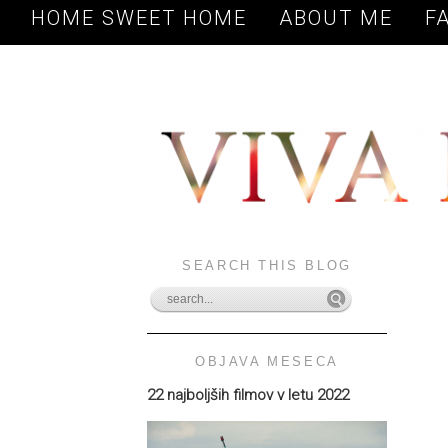
HOME SWEET HOME
ABOUT ME
F
SEARCH THIS BLOG
OBJAVA MESECA
22 najboljših filmov v letu 2022