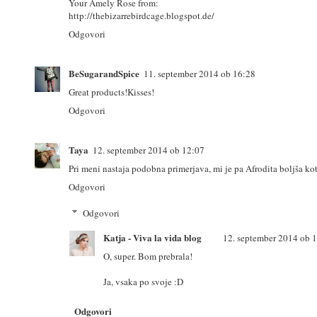
Your Amely Rose from:
http://thebizarrebirdcage.blogspot.de/
Odgovori
BeSugarandSpice
11. september 2014 ob 16:28
Great products!Kisses!
Odgovori
Taya
12. september 2014 ob 12:07
Pri meni nastaja podobna primerjava, mi je pa Afrodita boljša kot
Odgovori
Odgovori
Katja - Viva la vida blog
12. september 2014 ob 
O, super. Bom prebrala!
Ja, vsaka po svoje :D
Odgovori