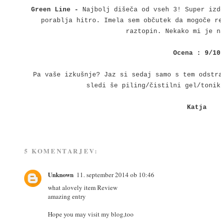
Green Line -
Najbolj dišeča od vseh 3! Super izd
porablja hitro. Imela sem občutek da mogoče r
raztopin. Nekako mi je n
Ocena : 9/10
Pa vaše izkušnje? Jaz si sedaj samo s tem odstr
sledi še piling/čistilni gel/tonik
Katja
5 KOMENTARJEV:
Unknown
11. september 2014 ob 10:46
what alovely item Review
amazing entry
Hope you may visit my blog,too