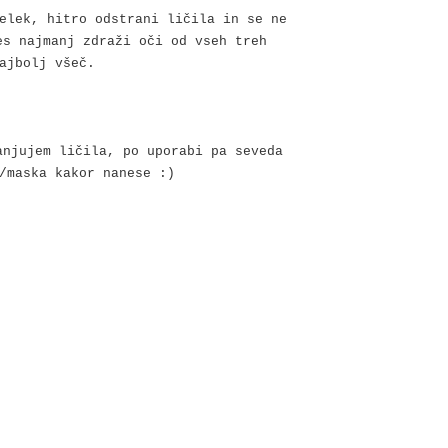
elek, hitro odstrani ličila in se ne
es najmanj zdraži oči od vseh treh
ajbolj všeč.
anjujem ličila, po uporabi pa seveda
/maska kakor nanese :)