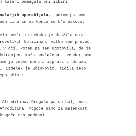
m kateri pomagala pri izbiri.
znala/jih uporabljala,
potem pa sem
een Lina in na koncu se L'orealovo.
elo pekle in nekako je dražila mojo
revelikih količinah, vatke sem preveč
i v oči. Potem pa sem ugotovila, da je
dstranjen, koža navlažena - vendar sem
sem jo vedno morala izprati z obraza,
i, izdelek je učinkovit, ličila zelo
epo očisti.
 Afroditina. Drugače pa se bolj peni,
Afroditina, mogoče samo za malenkost
drugače res podobni.