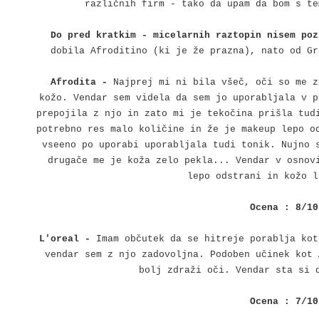
različnih firm - tako da upam da bom s te
Do pred kratkim - micelarnih raztopin nisem po
dobila Afroditino (ki je že prazna), nato od Gr
Afrodita -
Najprej mi ni bila všeč, oči so me z
kožo. Vendar sem videla da sem jo uporabljala v p
prepojila z njo in zato mi je tekočina prišla tud
potrebno res malo količine in že je makeup lepo o
vseeno po uporabi uporabljala tudi tonik. Nujno 
drugače me je koža zelo pekla... Vendar v osnov
lepo odstrani in kožo l
Ocena : 8/10
L'oreal -
Imam občutek da se hitreje porablja kot
vendar sem z njo zadovoljna. Podoben učinek kot 
bolj zdraži oči. Vendar sta si 
Ocena : 7/10