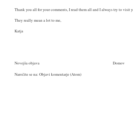
Thank you all for your comments, I read them all and I always try to visit 
They really mean a lot to me,
Katja
Novejša objava
Domov
Naročite se na:
Objavi komentarje (Atom)