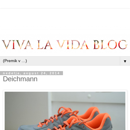
▼
nedelja, avgust 24, 2014
Deichmann