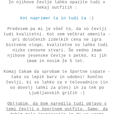
In njihove čevlje lahko opazite tudi v
nekaj outfitih :
kot naprimer ta
in tudi ta
:)
Predvsem pa mi je všeč to, da so čevlji
tudi kvalitetni. Kot sem večkrat omenila -
pri določenih izdelkih cena ne igra
bistvene vloge, kvalitetne so lahko tudi
nizko cenovne stvari. Še vedno imam
njihove jesenske čevlje s petko, ki jih
imam in nosim že 5 let.
Komaj čakam da sprobam te športne copate -
tako so lepih barv in udobni! Končno
čevlji, ki so lahko za v telovadnico (in
so dovolj lahki za ples) in za tek po
Ljubljanskih gričih :)
Obljubim, da bom naredila tudi objavo s
temi čevlji v športnem outfitu. Samo, da