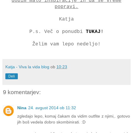
dobim malo inspiracije in da se vreme
popravi.
Katja
P.s. Več o ponudbi
TUKAJ
!
Želim vam lepo nedeljo!
Katja - Viva la vida blog
ob
10:23
Deli
9 komentarjev:
Nina
24. avgust 2014 ob 11:32
zgledajo lepo, komaj čakam da vidim outfite z njimi,. gotovo
jih boš vedela dobro skombinirati. :D