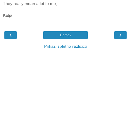
They really mean a lot to me,
Katja
‹
›
Domov
Prikaži spletno različico