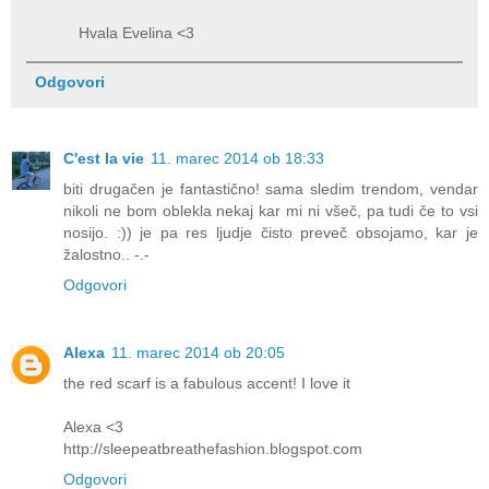
Hvala Evelina <3
Odgovori
C'est la vie
11. marec 2014 ob 18:33
biti drugačen je fantastično! sama sledim trendom, vendar
nikoli ne bom oblekla nekaj kar mi ni všeč, pa tudi če to vsi
nosijo. :)) je pa res ljudje čisto preveč obsojamo, kar je
žalostno.. -.-
Odgovori
Alexa
11. marec 2014 ob 20:05
the red scarf is a fabulous accent! I love it
Alexa <3
http://sleepeatbreathefashion.blogspot.com
Odgovori