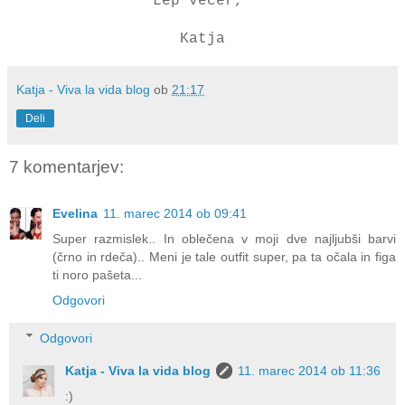
Lep večer,
Katja
Katja - Viva la vida blog
ob
21:17
Deli
7 komentarjev:
Evelina
11. marec 2014 ob 09:41
Super razmislek.. In oblečena v moji dve najljubši barvi
(črno in rdeča).. Meni je tale outfit super, pa ta očala in figa
ti noro pašeta...
Odgovori
Odgovori
Katja - Viva la vida blog
11. marec 2014 ob 11:36
:)