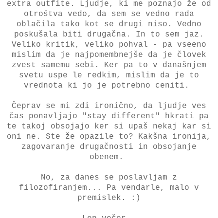
extra outfite. Ljudje, ki me poznajo že od
otroštva vedo, da sem se vedno rada
oblačila tako kot se drugi niso. Vedno
poskušala biti drugačna. In to sem jaz.
Veliko kritik, veliko pohval - pa vseeno
mislim da je najpomembnejše da je človek
zvest samemu sebi. Ker pa to v današnjem
svetu uspe le redkim, mislim da je to
vrednota ki jo je potrebno ceniti.
Čeprav se mi zdi ironično, da ljudje ves
čas ponavljajo "stay different" hkrati pa
te takoj obsojajo ker si upaš nekaj kar si
oni ne. Ste že opazile to? Kakšna ironija,
zagovaranje drugačnosti in obsojanje
obenem.
No, za danes se poslavljam z
filozofiranjem... Pa vendarle, malo v
premislek. :)