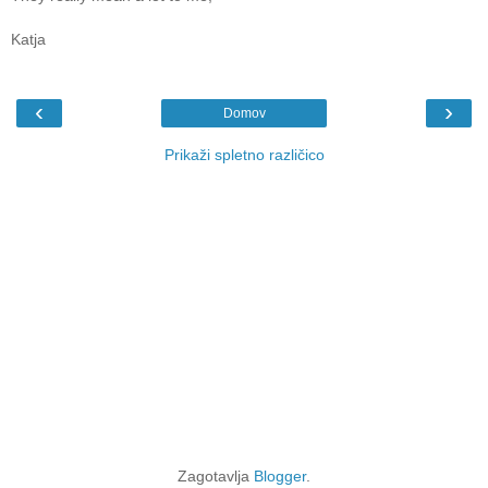
Katja
‹
›
Domov
Prikaži spletno različico
Zagotavlja
Blogger
.