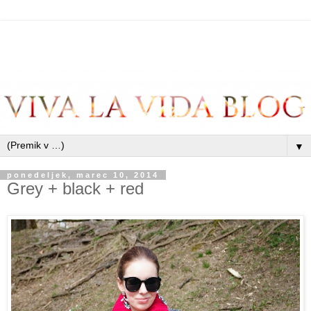
▼
ponedeljek, marec 10, 2014
Grey + black + red