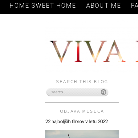
HOME SWEET HOME
ABOUT ME
F
SEARCH THIS BLOG
OBJAVA MESECA
22 najboljših filmov v letu 2022