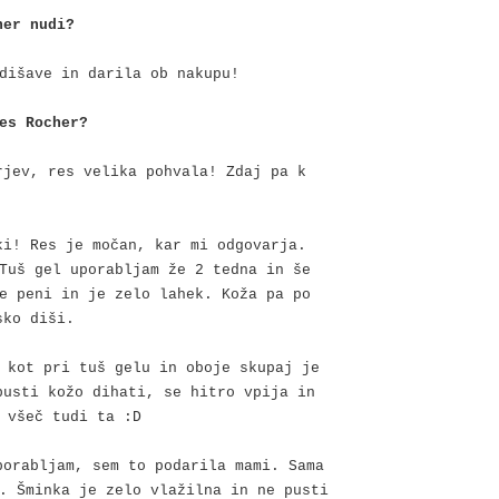
her nudi?
dišave in darila ob nakupu!
es Rocher?
rjev, res velika pohvala! Zdaj pa k
ki! Res je močan, kar mi odgovarja.
Tuš gel uporabljam že 2 tedna in še
e peni in je zelo lahek. Koža pa po
nsko diši.
 kot pri tuš gelu in oboje skupaj je
pusti kožo dihati, se hitro vpija in
 všeč tudi ta :D
porabljam, sem to podarila mami. Sama
. Šminka je zelo vlažilna in ne pusti