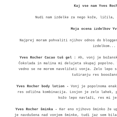
Kaj vse nam Yves Roc
Nudi nam izdelke za nego kože, ličila, 
Moja ocena izdelkov Yv
Najprej moram pohvaliti njihov odnos do blogge
izdelkom...
Yves Rocher Cacao tuš gel :
Ah, vonj je božans
Čokolada in malina mi delujeta skupaj popolno. 
vedno se ne morem naveličati vonja. Zelo lepo s
tuširanju res boooža
Yves Rocher body lotion -
Vonj je popolnoma enak
res odlična kombinacija. Losjon je zelo lahek, 
kožo lepo navlaži, res mi je
Yves Rocher šminka -
Ker eno njihovo šminko že u
je navdušena nad vonjem šminke, tudi jaz sem bila