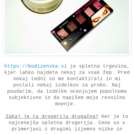
https://bodizenska.si
je spletna trgovina,
kjer lahko najdete nekaj za vsak žep. Pred
nekaj tedni so me kontaktirali in mi
poslali nekaj izdelkov za probo. Naj
poudarim, da izdelke ocenjujem popolnoma
subjektivno in da napišem moje resnično
mnenje.
Zakaj je ta drogerija drugačna?
Ker je to
najcenejša spletna drogerija. Cene so v
primerjavi z drugimi izjemno nizke in