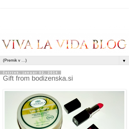
▼
četrtek, januar 02, 2014
Gift from bodizenska.si