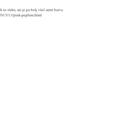
h ni slaba, mi je pa bolj všeč mint barva
/2013/11/pink-peplum.html