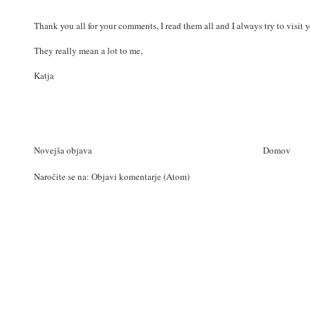
Thank you all for your comments, I read them all and I always try to visit 
They really mean a lot to me,
Katja
Novejša objava
Domov
Naročite se na:
Objavi komentarje (Atom)