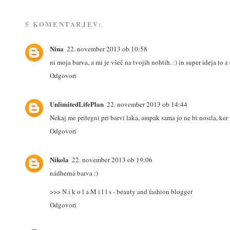
5 KOMENTARJEV:
Nina
22. november 2013 ob 10:58
ni moja barva, a mi je všeč na tvojih nohtih. :) in super ideja to 
Odgovori
UnlimitedLifePlan
22. november 2013 ob 14:44
Nekaj me pritegni pri barvi laka, ampak sama jo ne bi nosila, ker
Odgovori
Nikola
22. november 2013 ob 19:06
nádherná barva :)
>>> N i k o l a M i l l s - beauty and fashion blogger
Odgovori