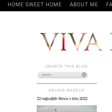
HOME SWEET HOME
ABOUT ME
F
SEARCH THIS BLOG
OBJAVA MESECA
22 najboljših filmov v letu 2022