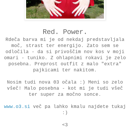
Red. Power.
Rdeča barva mi je od nekdaj predstavljala
moč, strast ter energijo. Zato sem se
odločila - da si privoščim nov kos v moji
omari - tuniko. Z ohlapnimi rokavi je zelo
posebna. Preprost outfit z malo "extra"
pajkicami ter nakitom.
Nosim tudi nova 03 očala :) Meni so zelo
všeč! Malo posebna - kot mi je tudi všeč
ter super za močno sonce.
www.o3.si
več pa lahko kmalu najdete tukaj
:)
<3