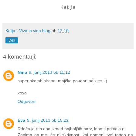
Katja
Katja - Viva la vida blog
ob
12:10
Deli
4 komentarji:
Nina
9. junij 2013 ob 11:12
super skombinirano. majčka poudari pajkice. :)
xoxo
Odgovori
Eva
9. junij 2013 ob 15:22
Rdeča je res ena izmed najboljših barv, lepo ti pristaja (:
Zanima pa me, če ni skrivnost, kaj pomeni tvoj tattoo na