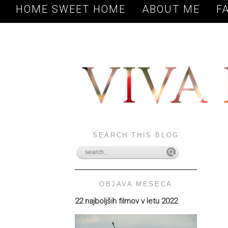
HOME SWEET HOME
ABOUT ME
F
SEARCH THIS BLOG
OBJAVA MESECA
22 najboljših filmov v letu 2022