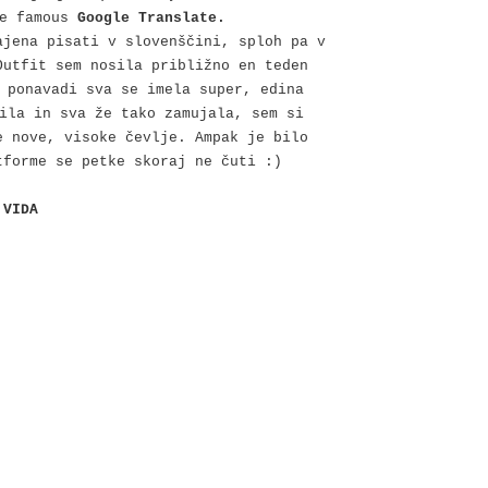
he famous
Google Translate
.
ajena pisati v slovenščini, sploh pa v
Outfit sem nosila približno en teden
 ponavadi sva se imela super, edina
ila in sva že tako zamujala, sem si
e nove, visoke čevlje. Ampak je bilo
tforme se petke skoraj ne čuti :)
 VIDA