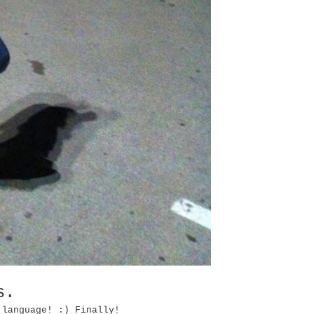
s.
 language! :) Finally!