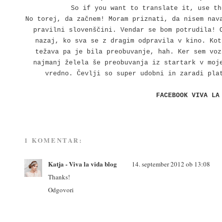
So if you want to translate it, use t
No torej, da začnem! Moram priznati, da nisem nav
pravilni slovenščini. Vendar se bom potrudila! 
nazaj, ko sva se z dragim odpravila v kino. Kot
težava pa je bila preobuvanje, hah. Ker sem voz
najmanj želela še preobuvanja iz startark v moj
vredno. Čevlji so super udobni in zaradi pla
FACEBOOK VIVA LA
1 KOMENTAR:
Katja - Viva la vida blog
14. september 2012 ob 13:08
Thanks!
Odgovori