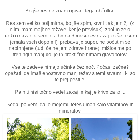
Boljše res ne znam opisati tega občutka.
Res sem veliko bolj mirna, boljše spim, krvni tlak je nižji (z
njim imam majhne težave, ker je previsok), zbolim zelo
redko (nazadje sem bila bolna 6 mesecev nazaj ko še nisem
jemala vseh dopolnil), prebava je super, ne počutim se
napihnjene (tudi če ne jem zdrave hrane), mišice me po
treningih manj bolijo in praktično nimam glavobolov.
Vse te zadeve nimajo učinka čez noč. Počasi začneš
opažati, da imaš enostavno manj težav s temi stvarmi, ki so
te prej pestile.
Pa niti nisi točno vedel zakaj in kaj je krivo za to ...
Sedaj pa vem, da je mojemu telesu manjkalo vitaminov in
mineralov.