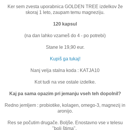
Ker sem zvesta uporabnica GOLDEN TREE izdelkov že
skoraj 1 leto, zaupam temu magneziju.
120 kapsul
(na dan lahko vzameš do 4 - po potrebi)
Stane le 19,90 eur.
Kupiš ga tukaj!
Nanj velja stalna koda : KATJA10
Kot tudi na vse ostale izdelke.
Kaj pa sama opazim pri jemanju vseh teh dopolnil?
Redno jemljem : probiotike, kolagen, omego-3, magnezij in
aronijo.
Res se počutim drugače. Boljše. Enostavno vse v telesu
"bolj štima".