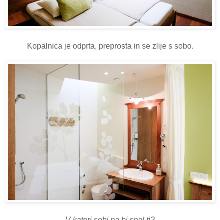
Kopalnica je odprta, preprosta in se zlije s sobo.
V kateri sobi pa bi spal ti?