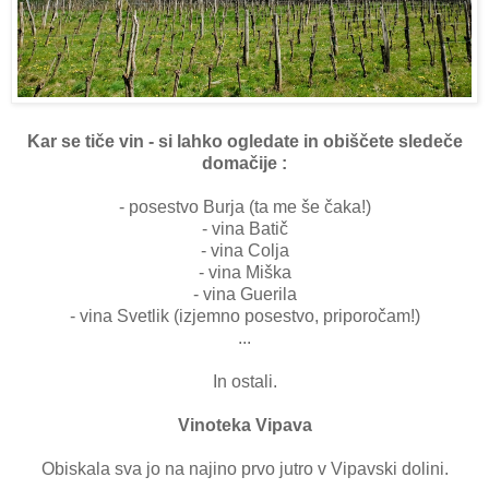
Kar se tiče vin - si lahko ogledate in obiščete sledeče
domačije :
- posestvo Burja (ta me še čaka!)
- vina Batič
- vina Colja
- vina Miška
- vina Guerila
- vina Svetlik (izjemno posestvo, priporočam!)
...
In ostali.
Vinoteka Vipava
Obiskala sva jo na najino prvo jutro v Vipavski dolini.