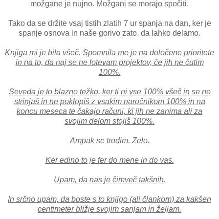
možgane je nujno. Možgani se morajo spočiti.
Tako da se držite vsaj tistih zlatih 7 ur spanja na dan, ker je
spanje osnova in naše gorivo zato, da lahko delamo.
Knjiga mi je bila všeč. Spomnila me je na določene prioritete
in na to, da naj se ne lotevam projektov, če jih ne čutim
100%.
Seveda je to blazno težko, ker ti ni vse 100% všeč in se ne
strinjaš in ne poklopiš z vsakim naročnikom 100% in na
koncu meseca te čakajo računi, ki jih ne zanima ali za
svojim delom stojiš 100%.
Ampak se trudim. Zelo.
Ker edino to je fer do mene in do vas.
Upam, da nas je čimveč takšnih.
In srčno upam, da boste s to knjigo (ali člankom) za kakšen
centimeter bližje svojim sanjam in željam.