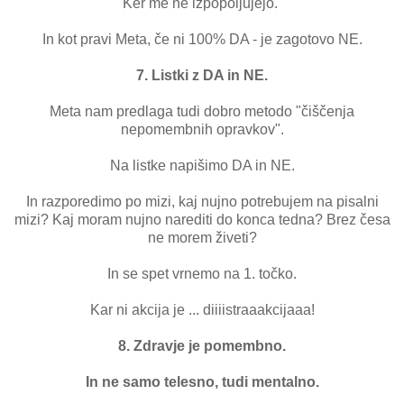
Ker me ne izpopoljujejo.
In kot pravi Meta, če ni 100% DA - je zagotovo NE.
7. Listki z DA in NE.
Meta nam predlaga tudi dobro metodo "čiščenja
nepomembnih opravkov".
Na listke napišimo DA in NE.
In razporedimo po mizi, kaj nujno potrebujem na pisalni
mizi? Kaj moram nujno narediti do konca tedna? Brez česa
ne morem živeti?
In se spet vrnemo na 1. točko.
Kar ni akcija je ... diiiistraaakcijaaa!
8. Zdravje je pomembno.
In ne samo telesno, tudi mentalno.