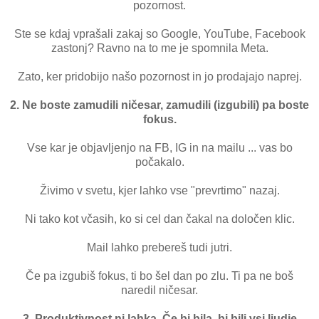
pozornost.
Ste se kdaj vprašali zakaj so Google, YouTube, Facebook
zastonj? Ravno na to me je spomnila Meta.
Zato, ker pridobijo našo pozornost in jo prodajajo naprej.
2. Ne boste zamudili ničesar, zamudili (izgubili) pa boste
fokus.
Vse kar je objavljenjo na FB, IG in na mailu ... vas bo
počakalo.
Živimo v svetu, kjer lahko vse "prevrtimo" nazaj.
Ni tako kot včasih, ko si cel dan čakal na določen klic.
Mail lahko prebereš tudi jutri.
Če pa izgubiš fokus, ti bo šel dan po zlu. Ti pa ne boš
naredil ničesar.
3. Produktivnost ni lahka. Če bi bila, bi bili vsi ljudje