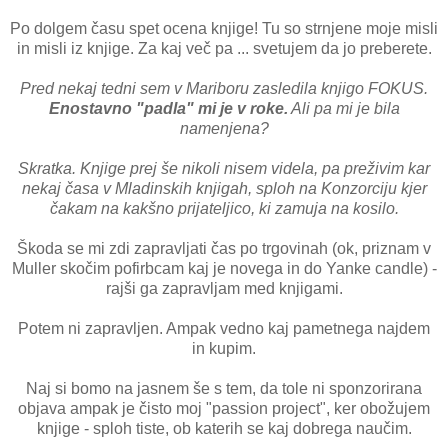
Po dolgem času spet ocena knjige! Tu so strnjene moje misli
in misli iz knjige. Za kaj več pa ... svetujem da jo preberete.
Pred nekaj tedni sem v Mariboru zasledila knjigo FOKUS.
Enostavno "padla" mi je v roke.
Ali pa mi je bila
namenjena?
Skratka. Knjige prej še nikoli nisem videla, pa preživim kar
nekaj časa v Mladinskih knjigah, sploh na Konzorciju kjer
čakam na kakšno prijateljico, ki zamuja na kosilo.
Škoda se mi zdi zapravljati čas po trgovinah (ok, priznam v
Muller skočim pofirbcam kaj je novega in do Yanke candle) -
rajši ga zapravljam med knjigami.
Potem ni zapravljen. Ampak vedno kaj pametnega najdem
in kupim.
Naj si bomo na jasnem še s tem, da tole ni sponzorirana
objava ampak je čisto moj "passion project", ker obožujem
knjige - sploh tiste, ob katerih se kaj dobrega naučim.