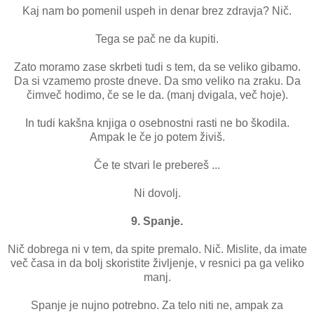
Kaj nam bo pomenil uspeh in denar brez zdravja? Nič.
Tega se pač ne da kupiti.
Zato moramo zase skrbeti tudi s tem, da se veliko gibamo.
Da si vzamemo proste dneve. Da smo veliko na zraku. Da
čimveč hodimo, če se le da. (manj dvigala, več hoje).
In tudi kakšna knjiga o osebnostni rasti ne bo škodila.
Ampak le če jo potem živiš.
Če te stvari le prebereš ...
Ni dovolj.
9. Spanje.
Nič dobrega ni v tem, da spite premalo. Nič. Mislite, da imate
več časa in da bolj skoristite življenje, v resnici pa ga veliko
manj.
Spanje je nujno potrebno. Za telo niti ne, ampak za