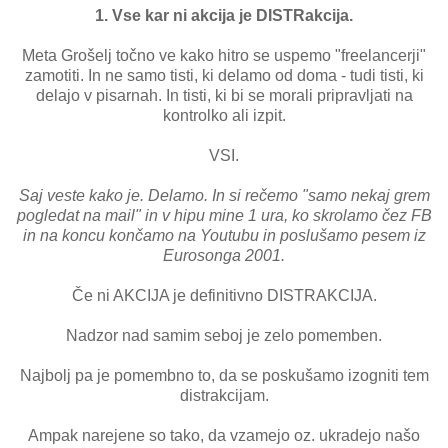
1. Vse kar ni akcija je DISTRakcija.
Meta Grošelj točno ve kako hitro se uspemo "freelancerji"
zamotiti. In ne samo tisti, ki delamo od doma - tudi tisti, ki
delajo v pisarnah. In tisti, ki bi se morali pripravljati na
kontrolko ali izpit.
VSI.
Saj veste kako je. Delamo. In si rečemo "samo nekaj grem
pogledat na mail" in v hipu mine 1 ura, ko skrolamo čez FB
in na koncu končamo na Youtubu in poslušamo pesem iz
Eurosonga 2001.
Če ni AKCIJA je definitivno DISTRAKCIJA.
Nadzor nad samim seboj je zelo pomemben.
Najbolj pa je pomembno to, da se poskušamo izogniti tem
distrakcijam.
Ampak narejene so tako, da vzamejo oz. ukradejo našo