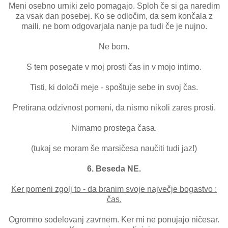
Meni osebno urniki zelo pomagajo. Sploh če si ga naredim
za vsak dan posebej. Ko se odločim, da sem končala z
maili, ne bom odgovarjala nanje pa tudi če je nujno.
Ne bom.
S tem posegate v moj prosti čas in v mojo intimo.
Tisti, ki določi meje - spoštuje sebe in svoj čas.
Pretirana odzivnost pomeni, da nismo nikoli zares prosti.
Nimamo prostega časa.
(tukaj se moram še marsičesa naučiti tudi jaz!)
6. Beseda NE.
Ker pomeni zgolj to - da branim svoje največje bogastvo :
čas.
Ogromno sodelovanj zavrnem. Ker mi ne ponujajo ničesar.