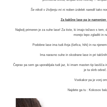
Še nikoli v življenju mi ni noben izdelek naredil tako no
Za kakšne lase pa je namenje
Najbolj primeren je za suhe lase! Za tiste, ki imajo težavo s tem, da
morejo lepo zgladiti in na
Podobne lase ima tudi Anja (šefica, hihi) in na njenem 
Ima naravno suhe in skodrane lase in pri takšnih 
Čeprav pa sem ga uporabljala tudi jaz, ki imam masten tip lasišča in 
je ta skrb odveč.
Vsekakor pa je vonj 
Najdete ga tu :
Kokosov bal