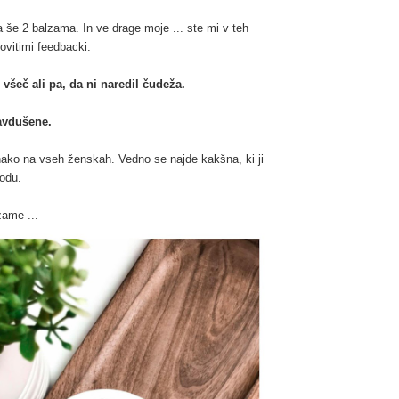
a še 2 balzama. In ve drage moje ... ste mi v teh
ovitimi feedbacki.
 všeč ali pa, da ni naredil čudeža.
avdušene.
 enako na vseh ženskah. Vedno se najde kakšna, ki ji
godu.
zame ...