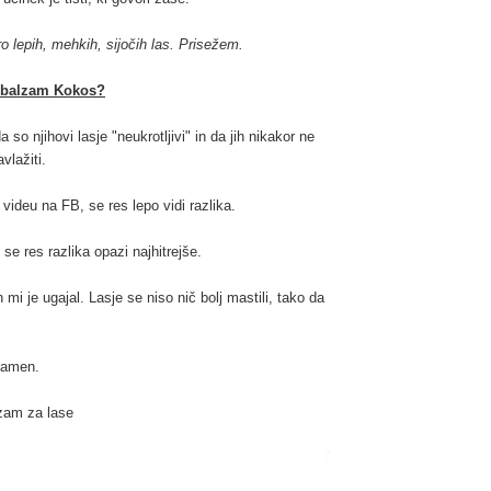
ro lepih, mehkih, sijočih las. Prisežem.
n balzam Kokos?
 so njihovi lasje "neukrotljivi" in da jih nikakor ne
vlažiti.
videu na FB, se res lepo vidi razlika.
se res razlika opazi najhitrejše.
mi je ugajal. Lasje se niso nič bolj mastili, tako da
omamen.
zam za lase