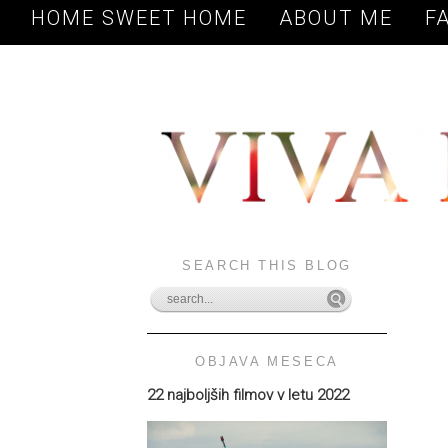
HOME SWEET HOME
ABOUT ME
F
SEARCH THIS BLOG
OBJAVA MESECA
22 najboljših filmov v letu 2022