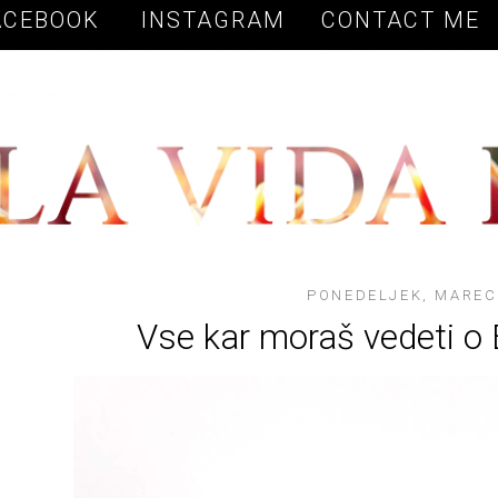
Vow to Fashion
ACEBOOK
INSTAGRAM
CONTACT ME
PONEDELJEK, MAREC 
Vse kar moraš vedeti o 