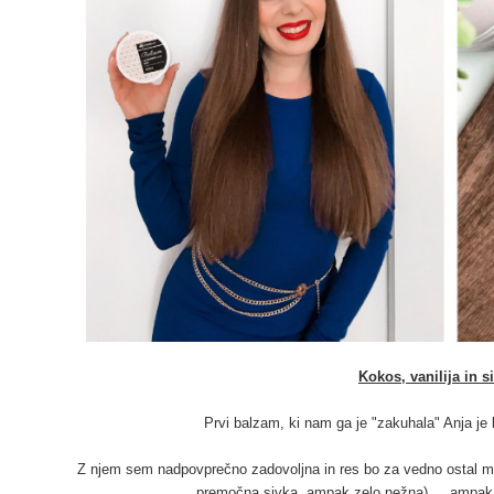
Kokos, vanilija in s
Prvi balzam, ki nam ga je "zakuhala" Anja je 
Z njem sem nadpovprečno zadovoljna in res bo za vedno ostal moj
premočna sivka, ampak zelo nežna) ... ampak uč