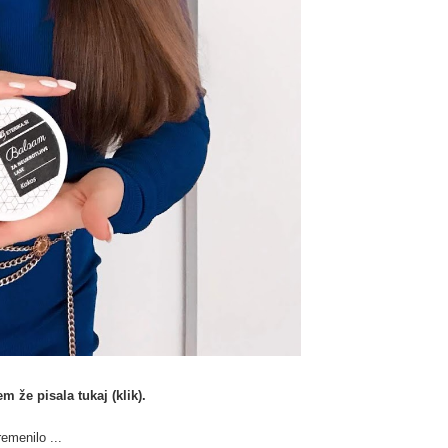
em že pisala
tukaj (klik)
.
emenilo ...