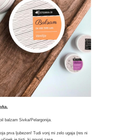
ivka.
bil balzam Sivka/Pelargonija.
a prva ljubezen! Tudi vonj mi zelo ugaja (res ni
inek je tisti, ki govori zase.