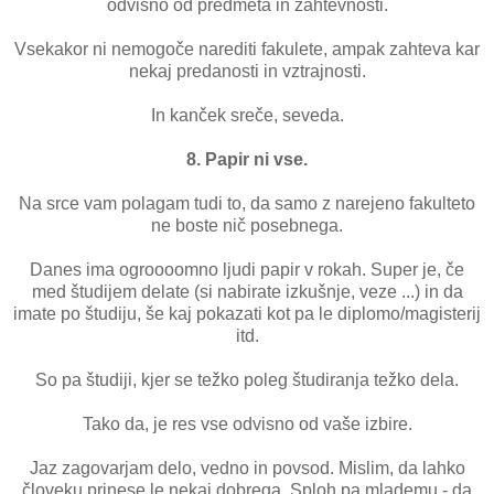
odvisno od predmeta in zahtevnosti.
Vsekakor ni nemogoče narediti fakulete, ampak zahteva kar
nekaj predanosti in vztrajnosti.
In kanček sreče, seveda.
8. Papir ni vse.
Na srce vam polagam tudi to, da samo z narejeno fakulteto
ne boste nič posebnega.
Danes ima ogroooomno ljudi papir v rokah. Super je, če
med študijem delate (si nabirate izkušnje, veze ...) in da
imate po študiju, še kaj pokazati kot pa le diplomo/magisterij
itd.
So pa študiji, kjer se težko poleg študiranja težko dela.
Tako da, je res vse odvisno od vaše izbire.
Jaz zagovarjam delo, vedno in povsod. Mislim, da lahko
človeku prinese le nekaj dobrega. Sploh pa mlademu - da