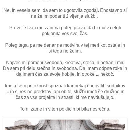
Ne. In vesela sem, da sem to ugotovila zgodaj. Enostavno si
ne želim podariti življenja službi.
Preveč stvari me zanima poleg prava, da bi mu v celoti
poklonila ves svoj čas.
Poleg tega, pa me denar ne motivira v tej meri kot ostale in
si tega ne želim.
Največ mi pomeni svoboda, kreativa, sreča in notranji mir.
Da sem pri delu srečna in svobodna. Da imam odprte roke in
da imam čas za svoje hobije. In otroke ... nekoč.
Imela sem priložnost spoznati kar nekaj čudovitih sodnikov
... in si res ne predstavljam ob tej službi imeti še družino in
čas za vse projekte in strasti, ki me navdušujejo.
To ni zame in v teh poklicih bi bila nesrečna.