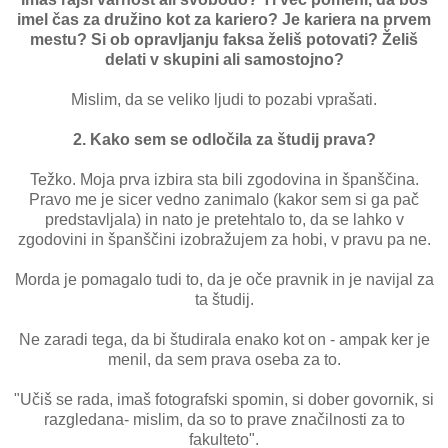
imel čas za družino kot za kariero? Je kariera na prvem
mestu? Si ob opravljanju faksa želiš potovati? Želiš
delati v skupini ali samostojno?
Mislim, da se veliko ljudi to pozabi vprašati.
2. Kako sem se odločila za študij prava?
Težko. Moja prva izbira sta bili zgodovina in španščina.
Pravo me je sicer vedno zanimalo (kakor sem si ga pač
predstavljala) in nato je pretehtalo to, da se lahko v
zgodovini in španščini izobražujem za hobi, v pravu pa ne.
Morda je pomagalo tudi to, da je oče pravnik in je navijal za
ta študij.
Ne zaradi tega, da bi študirala enako kot on - ampak ker je
menil, da sem prava oseba za to.
"Učiš se rada, imaš fotografski spomin, si dober govornik, si
razgledana- mislim, da so to prave značilnosti za to
fakulteto".