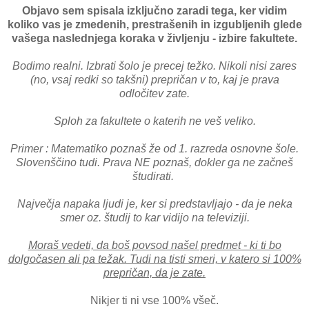
Objavo sem spisala izključno zaradi tega, ker vidim
koliko vas je zmedenih, prestrašenih in izgubljenih glede
vašega naslednjega koraka v življenju - izbire fakultete.
Bodimo realni. Izbrati šolo je precej težko. Nikoli nisi zares
(no, vsaj redki so takšni) prepričan v to, kaj je prava
odločitev zate.
Sploh za fakultete o katerih ne veš veliko.
Primer : Matematiko poznaš že od 1. razreda osnovne šole.
Slovenščino tudi. Prava NE poznaš, dokler ga ne začneš
študirati.
Največja napaka ljudi je, ker si predstavljajo - da je neka
smer oz. študij to kar vidijo na televiziji.
Moraš vedeti, da boš povsod našel predmet - ki ti bo
dolgočasen ali pa težak. Tudi na tisti smeri, v katero si 100%
prepričan, da je zate.
Nikjer ti ni vse 100% všeč.