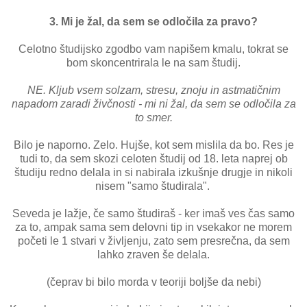
3. Mi je žal, da sem se odločila za pravo?
Celotno študijsko zgodbo vam napišem kmalu, tokrat se
bom skoncentrirala le na sam študij.
NE. Kljub vsem solzam, stresu, znoju in astmatičnim
napadom zaradi živčnosti - mi ni žal, da sem se odločila za
to smer.
Bilo je naporno. Zelo. Hujše, kot sem mislila da bo. Res je
tudi to, da sem skozi celoten študij od 18. leta naprej ob
študiju redno delala in si nabirala izkušnje drugje in nikoli
nisem "samo študirala".
Seveda je lažje, če samo študiraš - ker imaš ves čas samo
za to, ampak sama sem delovni tip in vsekakor ne morem
početi le 1 stvari v življenju, zato sem presrečna, da sem
lahko zraven še delala.
(čeprav bi bilo morda v teoriji boljše da nebi)