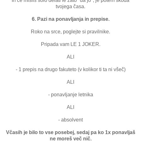
In če misliš šolo delati le zato "da jo", je potem škoda
tvojega časa.
6. Pazi na ponavljanja in prepise.
Roko na srce, poglejte si pravilnike.
Pripada vam LE 1 JOKER.
ALI
- 1 prepis na drugo fakuteto (v kolikor ti ta ni všeč)
ALI
- ponavljanje letnika
ALI
- absolvent
Včasih je bilo to vse posebej, sedaj pa ko 1x ponavljaš
ne moreš več nič.