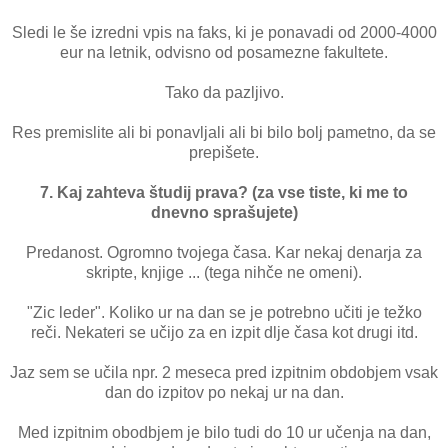
Sledi le še izredni vpis na faks, ki je ponavadi od 2000-4000
eur na letnik, odvisno od posamezne fakultete.
Tako da pazljivo.
Res premislite ali bi ponavljali ali bi bilo bolj pametno, da se
prepišete.
7. Kaj zahteva študij prava? (za vse tiste, ki me to
dnevno sprašujete)
Predanost. Ogromno tvojega časa. Kar nekaj denarja za
skripte, knjige ... (tega nihče ne omeni).
"Zic leder". Koliko ur na dan se je potrebno učiti je težko
reči. Nekateri se učijo za en izpit dlje časa kot drugi itd.
Jaz sem se učila npr. 2 meseca pred izpitnim obdobjem vsak
dan do izpitov po nekaj ur na dan.
Med izpitnim obodbjem je bilo tudi do 10 ur učenja na dan,