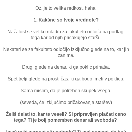
Oz. je to velika redkost, haha.
1. Kakšne so tvoje vrednote?
Nažalost se veliko mladih za fakulteto odloča na podlagi
tega kar od njih pričakujejo starši.
Nekateri se za fakulteto odločijo izključno glede na to, kar jih
zanima.
Drugi glede na denar, ki ga poklic prinaša.
Spet tretji glede na prosti čas, ki ga bodo imeli v poklicu.
Sama mislim, da je potreben skupek vsega.
(seveda, če izključimo pričakovanja staršev)
Želiš delati to, kar te veseli? Si pripravljen plačati ceno
tega? Ti je bolj pomemben denar ali svoboda?
Imaš rajši varnost ali svobodo? Ti več pomeni, da boš