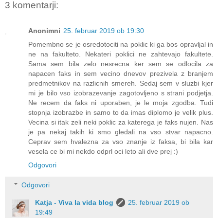
3 komentarji:
Anonimni
25. februar 2019 ob 19:30
Pomembno se je osredotociti na poklic ki ga bos opravljal in
ne na fakulteto. Nekateri poklici ne zahtevajo fakultete.
Sama sem bila zelo nesrecna ker sem se odlocila za
napacen faks in sem vecino dnevov prezivela z branjem
predmetnikov na razlicnih smereh. Sedaj sem v sluzbi kjer
mi je bilo vso izobrazevanje zagotovljeno s strani podjetja.
Ne recem da faks ni uporaben, je le moja zgodba. Tudi
stopnja izobrazbe in samo to da imas diplomo je velik plus.
Vecina si itak zeli neki poklic za katerega je faks nujen. Nas
je pa nekaj takih ki smo gledali na vso stvar napacno.
Ceprav sem hvalezna za vso znanje iz faksa, bi bila kar
vesela ce bi mi nekdo odprl oci leto ali dve prej :)
Odgovori
Odgovori
Katja - Viva la vida blog
25. februar 2019 ob
19:49