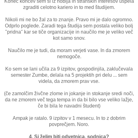
Konec koncev sem si iz hobija in stranskih interesov uspela
zgraditi celotno kariero in to med študijem.
Nikoli mi ne bo žal za to znanje. Pravo mi je dalo ogromno.
Odprlo poglede. Zaradi tega študija sem postala veliko bolj
"pridna" kar se tiče organizacije in naučilo me je veliko več
kot samo snov.
Naučilo me je tudi, da moram verjeti vase. In da zmorem
nemogoče.
Ko sem se lani učila za 9 izpitov, gospodinjila, zaklučevala
semester Zumbe, delala na 5 projektih pri delu ... sem
videla, da zmorem prav vse.
(če zamolčim živčne zlome in jokanje in stokanje sredi noči,
da ne zmorem več tega tempa in da bi bilo vse veliko lažje,
če bi bila le navadni študent)
Ampak je ratalo. 9 izpitov v 1 mesecu. In to z dobrim
povprečjem. Noro.
4. Si želim biti odvetnica, sodnica?