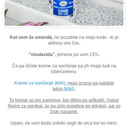
Kot sem že omenila,
ne pozabite na mojo kodo - ki je
aktivna ves čas.
"vivalavida",
prinese pa vam 15%.
Če pa iščete kreme za sončenje pa jih imajo tudi na
Izberizeleno.
Kreme za sončenje (klik!)
,
mojo oceno pa najdete
tukaj
(klik!)
.
Te kreme so res zanimive, ker dišijo po piškotih. Haha!
Nujno za sprobat, so pa zelo posebne po teksturi, saj so
čisto naravne.
Upam, da vam bodo izdelki segli do srca kot so meni.