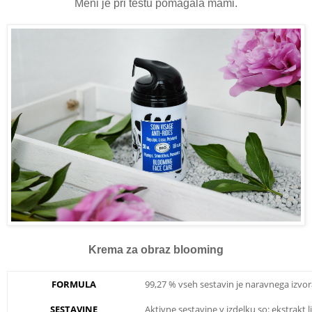
Meni je pri testu pomagala mami.
Krema za obraz blooming
FORMULA
99,27 % vseh sestavin je naravnega izvora
SESTAVINE
Aktivne sestavine v izdelku so: ekstrakt li