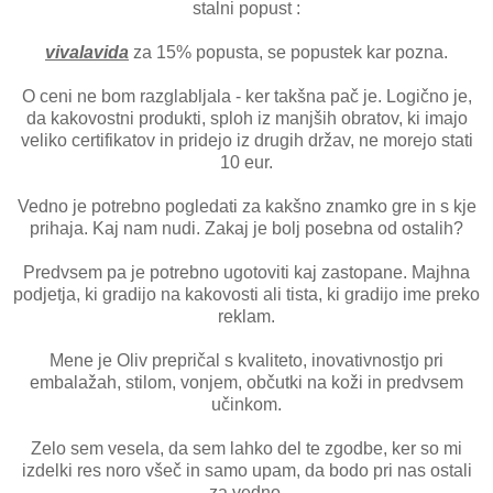
stalni popust :
vivalavida
za 15% popusta, se popustek kar pozna.
O ceni ne bom razglabljala - ker takšna pač je. Logično je,
da kakovostni produkti, sploh iz manjših obratov, ki imajo
veliko certifikatov in pridejo iz drugih držav, ne morejo stati
10 eur.
Vedno je potrebno pogledati za kakšno znamko gre in s kje
prihaja. Kaj nam nudi. Zakaj je bolj posebna od ostalih?
Predvsem pa je potrebno ugotoviti kaj zastopane. Majhna
podjetja, ki gradijo na kakovosti ali tista, ki gradijo ime preko
reklam.
Mene je Oliv prepričal s kvaliteto, inovativnostjo pri
embalažah, stilom, vonjem, občutki na koži in predvsem
učinkom.
Zelo sem vesela, da sem lahko del te zgodbe, ker so mi
izdelki res noro všeč in samo upam, da bodo pri nas ostali
za vedno.