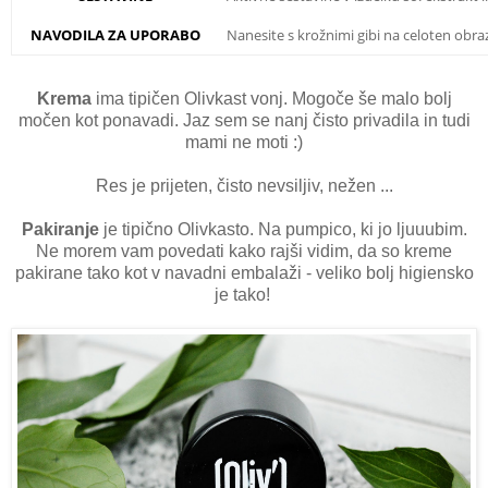
NAVODILA ZA UPORABO
Nanesite s krožnimi gibi na celoten obraz
Krema
ima tipičen Olivkast vonj. Mogoče še malo bolj
močen kot ponavadi. Jaz sem se nanj čisto privadila in tudi
mami ne moti :)
Res je prijeten, čisto nevsiljiv, nežen ...
Pakiranje
je tipično Olivkasto. Na pumpico, ki jo ljuuubim.
Ne morem vam povedati kako rajši vidim, da so kreme
pakirane tako kot v navadni embalaži - veliko bolj higiensko
je tako!