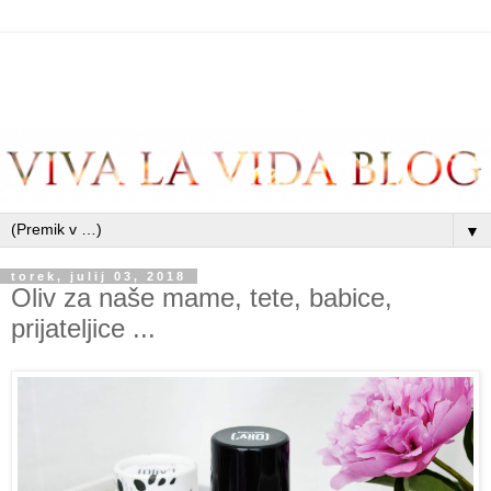
▼
torek, julij 03, 2018
Oliv za naše mame, tete, babice,
prijateljice ...