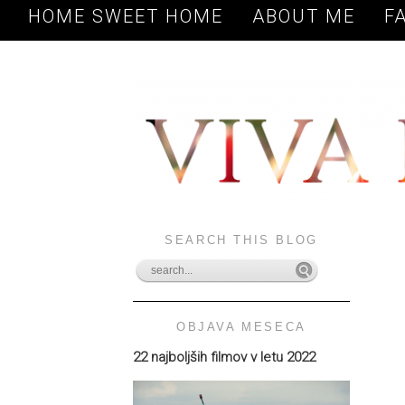
HOME SWEET HOME
ABOUT ME
F
SEARCH THIS BLOG
OBJAVA MESECA
22 najboljših filmov v letu 2022