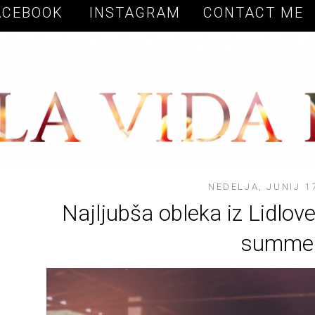
Vow to Fashion
ACEBOOK
INSTAGRAM
CONTACT ME
NEDELJA, JUNIJ 1
Najljubša obleka iz Lidlove
summe