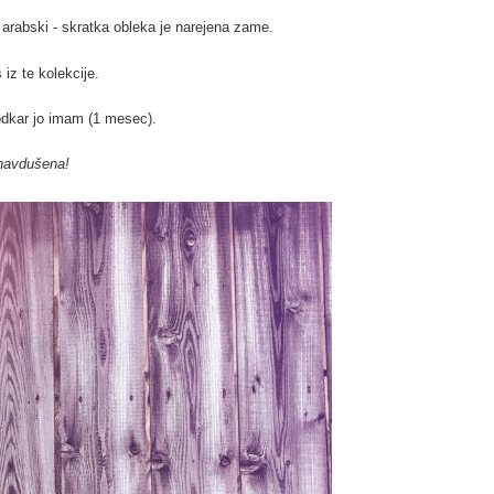
rabski - skratka obleka je narejena zame.
 iz te kolekcije.
odkar jo imam (1 mesec).
 navdušena!