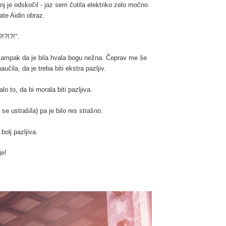
nj je odskočil - jaz sem čutila elektriko zelo močno
jate Aidin obraz.
?!?!?!".
- ampak da je bila hvala bogu nežna. Čeprav me še
učila, da je treba biti ekstra pazljiv.
 to, da bi morala biti pazljiva.
se ustrašila) pa je bilo res strašno.
bolj pazljiva.
je!