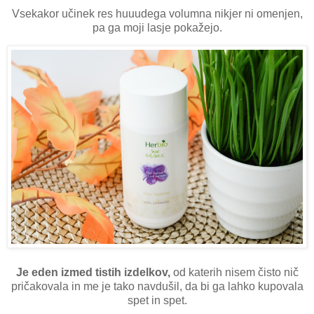
Vsekakor učinek res huuudega volumna nikjer ni omenjen,
pa ga moji lasje pokažejo.
Je eden izmed tistih izdelkov,
od katerih nisem čisto nič
pričakovala in me je tako navdušil, da bi ga lahko kupovala
spet in spet.