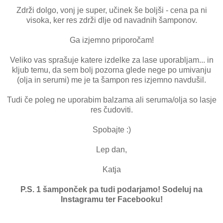
Zdrži dolgo, vonj je super, učinek še boljši - cena pa ni
visoka, ker res zdrži dlje od navadnih šamponov.
Ga izjemno priporočam!
Veliko vas sprašuje katere izdelke za lase uporabljam... in
kljub temu, da sem bolj pozorna glede nege po umivanju
(olja in serumi) me je ta šampon res izjemno navdušil.
Tudi če poleg ne uporabim balzama ali seruma/olja so lasje
res čudoviti.
Spobajte :)
Lep dan,
Katja
P.S. 1 šamponček pa tudi podarjamo! Sodeluj na
Instagramu ter Facebooku!