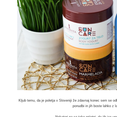
Kljub temu, da je poletja v Sloveniji že zdavnaj konec sem se odlo
ponudbi in jih boste lahko z l
Nekateri pa so tako prijetni, da jih jaz u