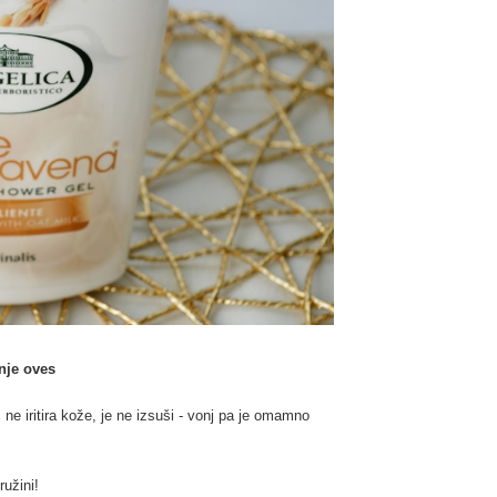
anje oves
ne iritira kože, je ne izsuši - vonj pa je omamno
ružini!