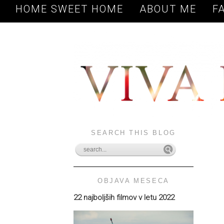
HOME SWEET HOME
ABOUT ME
F
SEARCH THIS BLOG
OBJAVA MESECA
22 najboljših filmov v letu 2022