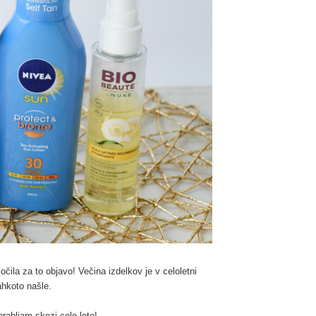
čila za to objavo! Večina izdelkov je v celoletni
ahkoto našle.
porabljam skozi celo leto!