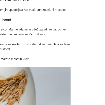
 sem jih uporabljala res vsak dan zadnje 4 mesece.
n jogurt
i srcu! Marmelada mi je všeč zaradi vonja, učinek
ktor, ker se rada sončim zdravo!
elo je osvežilen ... po celem dnevu na plaži se tako
gurtom!
e marate mastnih krem!