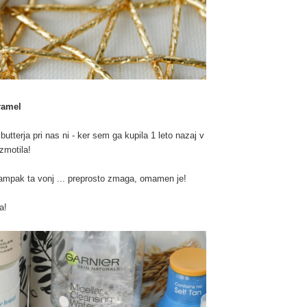
ramel
butterja pri nas ni - ker sem ga kupila 1 leto nazaj v
zmotila!
ji ampak ta vonj ... preprosto zmaga, omamen je!
a!