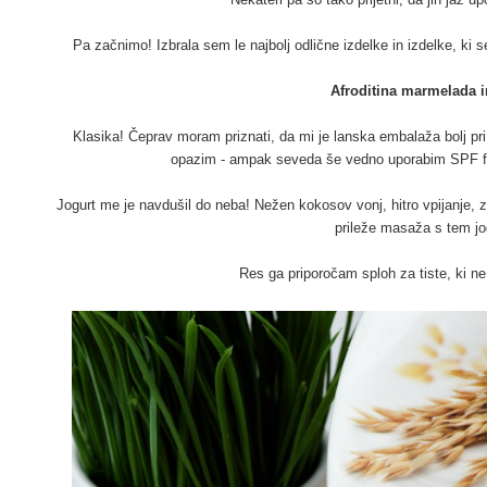
Pa začnimo! Izbrala sem le najbolj odlične izdelke in izdelke, ki
Afroditina marmelada i
Klasika! Čeprav moram priznati, da mi je lanska embalaža bolj pr
opazim - ampak seveda še vedno uporabim SPF fa
Jogurt me je navdušil do neba! Nežen kokosov vonj, hitro vpijanje, z
prileže masaža s tem jo
Res ga priporočam sploh za tiste, ki n