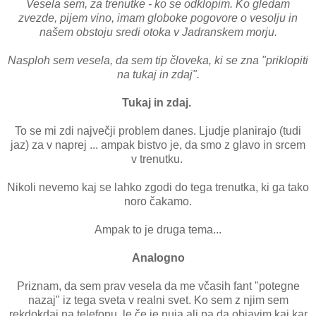
Vesela sem, za trenutke - ko se odklopim. Ko gledam
zvezde, pijem vino, imam globoke pogovore o vesolju in
našem obstoju sredi otoka v Jadranskem morju.
Nasploh sem vesela, da sem tip človeka, ki se zna "priklopiti
na tukaj in zdaj".
Tukaj in zdaj.
To se mi zdi največji problem danes. Ljudje planirajo (tudi
jaz) za v naprej ... ampak bistvo je, da smo z glavo in srcem
v trenutku.
Nikoli nevemo kaj se lahko zgodi do tega trenutka, ki ga tako
noro čakamo.
Ampak to je druga tema...
Analogno
Priznam, da sem prav vesela da me včasih fant "potegne
nazaj" iz tega sveta v realni svet. Ko sem z njim sem
rekdokdaj na telefonu, le če je nuja ali pa da objavim kaj kar