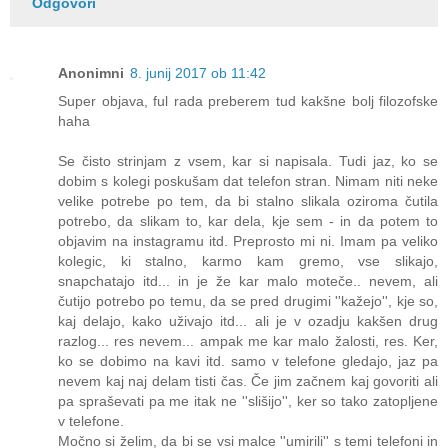
Odgovori
Anonimni
8. junij 2017 ob 11:42
Super objava, ful rada preberem tud kakšne bolj filozofske
haha
Se čisto strinjam z vsem, kar si napisala. Tudi jaz, ko se
dobim s kolegi poskušam dat telefon stran. Nimam niti neke
velike potrebe po tem, da bi stalno slikala oziroma čutila
potrebo, da slikam to, kar dela, kje sem - in da potem to
objavim na instagramu itd. Preprosto mi ni. Imam pa veliko
kolegic, ki stalno, karmo kam gremo, vse slikajo,
snapchatajo itd... in je že kar malo moteče.. nevem, ali
čutijo potrebo po temu, da se pred drugimi ''kažejo'', kje so,
kaj delajo, kako uživajo itd... ali je v ozadju kakšen drug
razlog... res nevem... ampak me kar malo žalosti, res. Ker,
ko se dobimo na kavi itd. samo v telefone gledajo, jaz pa
nevem kaj naj delam tisti čas. Če jim začnem kaj govoriti ali
pa spraševati pa me itak ne ''slišijo'', ker so tako zatopljene
v telefone.
Močno si želim, da bi se vsi malce ''umirili'' s temi telefoni in