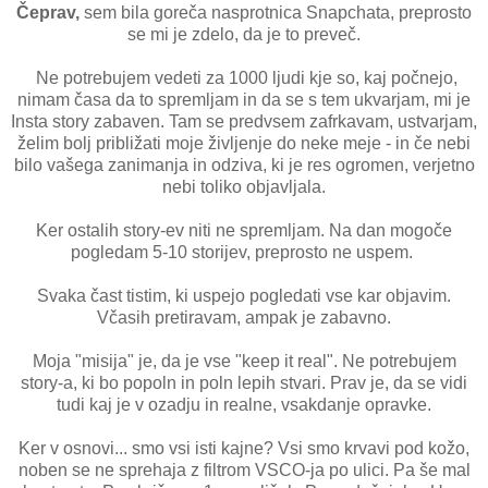
Čeprav,
sem bila goreča nasprotnica Snapchata, preprosto
se mi je zdelo, da je to preveč.
Ne potrebujem vedeti za 1000 ljudi kje so, kaj počnejo,
nimam časa da to spremljam in da se s tem ukvarjam, mi je
Insta story zabaven. Tam se predvsem zafrkavam, ustvarjam,
želim bolj približati moje življenje do neke meje - in če nebi
bilo vašega zanimanja in odziva, ki je res ogromen, verjetno
nebi toliko objavljala.
Ker ostalih story-ev niti ne spremljam. Na dan mogoče
pogledam 5-10 storijev, preprosto ne uspem.
Svaka čast tistim, ki uspejo pogledati vse kar objavim.
Včasih pretiravam, ampak je zabavno.
Moja "misija" je, da je vse "keep it real". Ne potrebujem
story-a, ki bo popoln in poln lepih stvari. Prav je, da se vidi
tudi kaj je v ozadju in realne, vsakdanje opravke.
Ker v osnovi... smo vsi isti kajne? Vsi smo krvavi pod kožo,
noben se ne sprehaja z filtrom VSCO-ja po ulici. Pa še mal