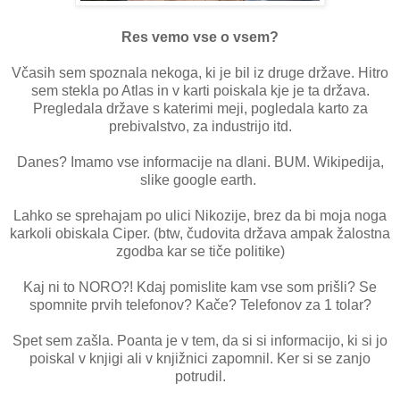
Res vemo vse o vsem?
Včasih sem spoznala nekoga, ki je bil iz druge države. Hitro
sem stekla po Atlas in v karti poiskala kje je ta država.
Pregledala države s katerimi meji, pogledala karto za
prebivalstvo, za industrijo itd.
Danes? Imamo vse informacije na dlani. BUM. Wikipedija,
slike google earth.
Lahko se sprehajam po ulici Nikozije, brez da bi moja noga
karkoli obiskala Ciper. (btw, čudovita država ampak žalostna
zgodba kar se tiče politike)
Kaj ni to NORO?! Kdaj pomislite kam vse som prišli? Se
spomnite prvih telefonov? Kače? Telefonov za 1 tolar?
Spet sem zašla. Poanta je v tem, da si si informacijo, ki si jo
poiskal v knjigi ali v knjižnici zapomnil. Ker si se zanjo
potrudil.