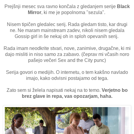
Prejšnji mesec sva ravno končala z gledanjem serije
Black
Mirror
, ki me je popolnoma "sezula".
Nisem tipičen gledalec serij. Rada gledam tisto, kar drugi
ne. Ne maram mainstream zadev, nikoli nisem gledala
Gossip girl in še nekaj oh in sploh opevanih serij.
Rada imam neodkrite stvari, nove, zanimive, drugačne, ki mi
dajo misliti in niso samo za zabavo. (čeprav mi včasih noro
pašejo večeri Sex and the City punc)
Serija govori o medijih. O internetu, o tem kakšno navlado
imajo, kako odvisni postajamo od tega.
Zato sem si želela napisati nekaj na to temo.
Verjetno bo
brez glave in repa, vas opozarjam, haha.