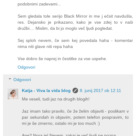
podobnimi zadevami...
Sem gledala tole serijo Black Mirror in me j ečsit navdušla,
res. Dejansko je prikazano, kako je vse zdej to v naši
družbi.... Mislim, da bi jo moglo več ljudi pogledat.
Sej sploh nevem, če sem kej povedala haha - komentar
nima niti glave niti repa haha
Vse dobro še naprej in čestitke za vse uspehe.
Odgovori
Odgovori
Katja - Viva la vida blog
8. junij 2017 ob 12:11
Me veseli, tudi jaz na drugih blogih!
Jaz imam tako pravilo, če že želim objaviti - poslikam v
par sekundah in objavim, potem telefon pospravim, to
mi je še zmerno, ostalo mi je too much :)
Ane? Nora je! Nevem, zakaj je več ljudi ne pozna.