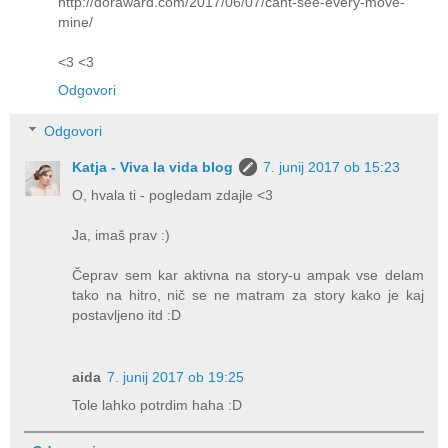
http://doraward.com/2017/06/07/cant-see-every-move-
mine/
<3 <3
Odgovori
Odgovori
Katja - Viva la vida blog
7. junij 2017 ob 15:23
O, hvala ti - pogledam zdajle <3
Ja, imaš prav :)
Čeprav sem kar aktivna na story-u ampak vse delam
tako na hitro, nič se ne matram za story kako je kaj
postavljeno itd :D
aida
7. junij 2017 ob 19:25
Tole lahko potrdim haha :D