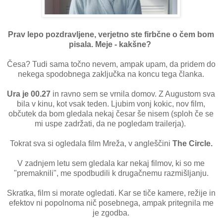
Prav lepo pozdravljene, verjetno ste firbčne o čem bom
pisala. Meje - kakšne?
Česa? Tudi sama točno nevem, ampak upam, da pridem do
nekega spodobnega zaključka na koncu tega članka.
Ura je 00.27
in ravno sem se vrnila domov. Z Augustom sva
bila v kinu, kot vsak teden. Ljubim vonj kokic, nov film,
občutek da bom gledala nekaj česar še nisem (sploh če se
mi uspe zadržati, da ne pogledam trailerja).
Tokrat sva si ogledala film Mreža, v angleščini
The Circle.
V zadnjem letu sem gledala kar nekaj filmov, ki so me
"premaknili", me spodbudili k drugačnemu razmišljanju.
Skratka, film si morate ogledati. Kar se tiče kamere, režije in
efektov ni popolnoma nič posebnega, ampak pritegnila me
je zgodba.