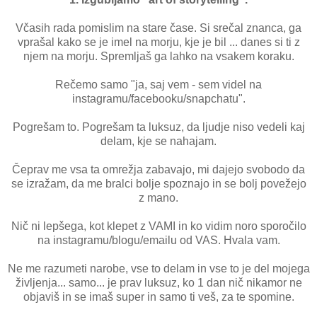
Včasih rada pomislim na stare čase. Si srečal znanca, ga
vprašal kako se je imel na morju, kje je bil ... danes si ti z
njem na morju. Spremljaš ga lahko na vsakem koraku.
Rečemo samo "ja, saj vem - sem videl na
instagramu/facebooku/snapchatu".
Pogrešam to. Pogrešam ta luksuz, da ljudje niso vedeli kaj
delam, kje se nahajam.
Čeprav me vsa ta omrežja zabavajo, mi dajejo svobodo da
se izražam, da me bralci bolje spoznajo in se bolj povežejo
z mano.
Nič ni lepšega, kot klepet z VAMI in ko vidim noro sporočilo
na instagramu/blogu/emailu od VAS. Hvala vam.
Ne me razumeti narobe, vse to delam in vse to je del mojega
življenja... samo... je prav luksuz, ko 1 dan nič nikamor ne
objaviš in se imaš super in samo ti veš, za te spomine.