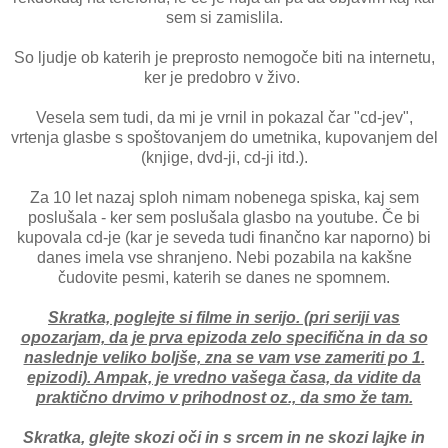
sem si zamislila.
So ljudje ob katerih je preprosto nemogoče biti na internetu,
ker je predobro v živo.
Vesela sem tudi, da mi je vrnil in pokazal čar "cd-jev",
vrtenja glasbe s spoštovanjem do umetnika, kupovanjem del
(knjige, dvd-ji, cd-ji itd.).
Za 10 let nazaj sploh nimam nobenega spiska, kaj sem
poslušala - ker sem poslušala glasbo na youtube. Če bi
kupovala cd-je (kar je seveda tudi finančno kar naporno) bi
danes imela vse shranjeno. Nebi pozabila na kakšne
čudovite pesmi, katerih se danes ne spomnem.
Skratka, poglejte si filme in serijo. (pri seriji vas
opozarjam, da je prva epizoda zelo specifična in da so
naslednje veliko boljše, zna se vam vse zameriti po 1.
epizodi). Ampak, je vredno vašega časa, da vidite da
praktično drvimo v prihodnost oz., da smo že tam.
Skratka, glejte skozi oči in s srcem in ne skozi lajke in