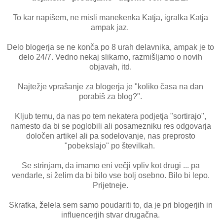
To kar napišem, ne misli manekenka Katja, igralka Katja
ampak jaz.
Delo blogerja se ne konča po 8 urah delavnika, ampak je to
delo 24/7. Vedno nekaj slikamo, razmišljamo o novih
objavah, itd.
Najtežje vprašanje za blogerja je "koliko časa na dan
porabiš za blog?".
Kljub temu, da nas po tem nekatera podjetja "sortirajo",
namesto da bi se poglobili ali posamezniku res odgovarja
določen artikel ali pa sodelovanje, nas preprosto
"pobekslajo" po številkah.
Se strinjam, da imamo eni večji vpliv kot drugi ... pa
vendarle, si želim da bi bilo vse bolj osebno. Bilo bi lepo.
Prijetneje.
Skratka, želela sem samo poudariti to, da je pri blogerjih in
influencerjih stvar drugačna.