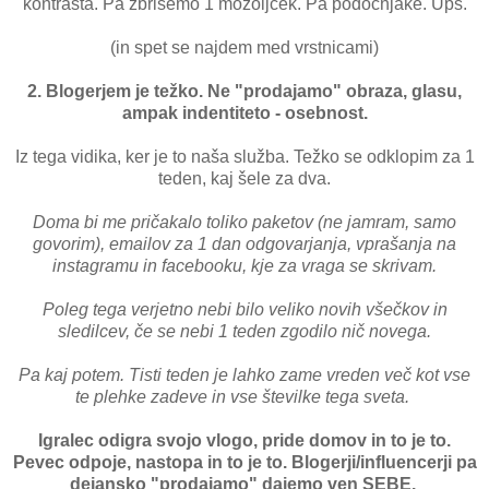
kontrasta. Pa zbrišemo 1 mozoljček. Pa podočnjake. Ups.
(in spet se najdem med vrstnicami)
2. Blogerjem je težko. Ne "prodajamo" obraza, glasu,
ampak indentiteto -
osebnost.
Iz tega vidika, ker je to naša služba. Težko se odklopim za 1
teden, kaj šele za dva.
Doma bi me pričakalo toliko paketov (ne jamram, samo
govorim), emailov za 1 dan odgovarjanja, vprašanja na
instagramu in facebooku, kje za vraga se skrivam.
Poleg tega verjetno nebi bilo veliko novih všečkov in
sledilcev, če se nebi 1 teden zgodilo nič novega.
Pa kaj potem. Tisti teden je lahko zame vreden več kot vse
te plehke zadeve in vse številke tega sveta.
Igralec odigra svojo vlogo, pride domov in to je to.
Pevec odpoje, nastopa in to je to. Blogerji/influencerji pa
dejansko "prodajamo" dajemo ven SEBE.