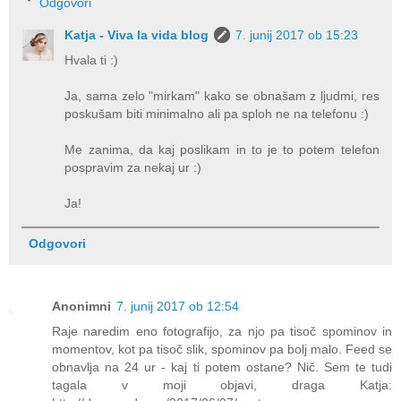
Odgovori
Katja - Viva la vida blog
7. junij 2017 ob 15:23
Hvala ti :)
Ja, sama zelo "mirkam" kako se obnašam z ljudmi, res
poskušam biti minimalno ali pa sploh ne na telefonu :)
Me zanima, da kaj poslikam in to je to potem telefon
pospravim za nekaj ur :)
Ja!
Odgovori
Anonimni
7. junij 2017 ob 12:54
Raje naredim eno fotografijo, za njo pa tisoč spominov in
momentov, kot pa tisoč slik, spominov pa bolj malo. Feed se
obnavlja na 24 ur - kaj ti potem ostane? Nič. Sem te tudi
tagala v moji objavi, draga Katja: