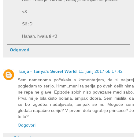
<3
Si! :D
Hahah, hvala ti <3
Odgovori
Tanja - Tanya's Secret World
11. junij 2017 ob 17:42
Sem namenoma počakala s komentarjem, da si najprej
pogledam to serijo. Hmm..meni ta serija po dveh delih nima
ne repa ne glave. Epizode sploh niso povezane med sabo.
Prva mi je bila čisto bolana, ampak dobra. Sem mislila, da
se bo zgodba nadaljevala, ampak se ni. Mogoče sem
gledala napačno serijo? V prvem delu ugrabijo princeso? Je
to ta?
Odgovori