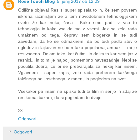
Rose Touch Blog
5. junij 2017 ob 12:09
Odlična objava! Res si super spisala to in, če sem povsem
iskrena razmišljam že o tem novodobnem tehnologijskem
svetu že kar nekaj časa... Kako smo padli v vso to
tehnologijo in kako vse delimo z vsemi. Jaz se zelo rada
umaknem od tega, čeprav sem blogerka in se tudi
zavedam, da ko se odmaknem, da bo tudi padlo število
ogledov in lajkov in ne bom tako popularna, ampak.... mi je
res vseeno. Delam tako, kot čutim. In delim to kar sem jaz v
resnici... in to mi je najbolj pomembno navsezadnje. Nebi se
počutila dobro, če bi se pretvarajala za nekaj kar nisem.
Vglavnem... super zapis, zelo rada preberem kakšnega
takšnega bolj osebnega, z mnenji in pogledom na svet.
Vsekakor pa imam na spisku tudi ta film in serijo in zdaj že
res komaj čakam, da si pogledam to dvoje.
xx
Odgovori
Odgovori