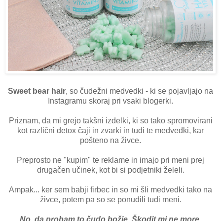
Sweet bear hair
, so čudežni medvedki - ki se pojavljajo na
Instagramu skoraj pri vsaki blogerki.
Priznam, da mi grejo takšni izdelki, ki so tako spromovirani
kot različni detox čaji in zvarki in tudi te medvedki, kar
pošteno na živce.
Preprosto ne "kupim" te reklame in imajo pri meni prej
drugačen učinek, kot bi si podjetniki želeli.
Ampak... ker sem babji firbec in so mi šli medvedki tako na
živce, potem pa so se ponudili tudi meni.
No, da probam to čudo božje. Škodit mi ne more.