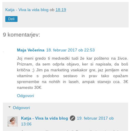
Katja - Viva la vida blog
ob
18:19
Deli
9 komentarjev:
Maja Večerina
18. februar 2017 ob 22:53
Joj meni gredo ti medvedki tudi že kar pošteno na živce.
Priznam, da sem odprla objavo, ker si napisala, da boš
kritična ;) Jim pa marketing vsekakor gre, jaz jemljem ene
vitamine s podobno sestavo in prav tako opažam
spremembe na nohtih in laseh, ampak stanejo cca. 3€
namesto 30€.
Odgovori
Odgovori
Katja - Viva la vida blog
19. februar 2017 ob
13:06