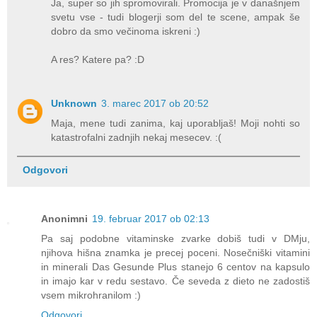
Ja, super so jih spromovirali. Promocija je v današnjem
svetu vse - tudi blogerji som del te scene, ampak še
dobro da smo večinoma iskreni :)
A res? Katere pa? :D
Unknown
3. marec 2017 ob 20:52
Maja, mene tudi zanima, kaj uporabljaš! Moji nohti so
katastrofalni zadnjih nekaj mesecev. :(
Odgovori
Anonimni
19. februar 2017 ob 02:13
Pa saj podobne vitaminske zvarke dobiš tudi v DMju,
njihova hišna znamka je precej poceni. Nosečniški vitamini
in minerali Das Gesunde Plus stanejo 6 centov na kapsulo
in imajo kar v redu sestavo. Če seveda z dieto ne zadostiš
vsem mikrohranilom :)
Odgovori