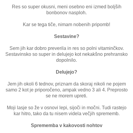
Res so super okusni, meni osebno eni izmed boljših
bonbonov nasploh.
Kar se tega tiče, nimam nobenih pripomb!
Sestavine?
Sem jih kar dobro preverila in res so polni vitaminčkov.
Sestavinsko so super in delujejo kot nekakšno prehransko
dopolnilo.
Delujejo?
Jem jih okoli 6 tednov, priznam da skoraj nikoli ne pojem
samo 2 kot je priporočeno, ampak vedno 3 ali 4. Preprosto
se ne morem upreti.
Moji lasje so že v osnovi lepi, sijoči in močni. Tudi rastejo
kar hitro, tako da tu nisem videla večjih sprememb.
Sprememba v kakovosti nohtov