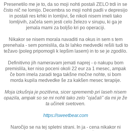
Presenetilo me je to, da so moji nohti postali ZELO trdi in se
čisto nič ne lomijo. Decembra so moji nohti padli v depresijo
in postali res krhki in lomljivi, še nikoli nisem imeli tako
lomljivih, začela sem jesti celo železo v sirupu, ki ga je
jemala mami za boljšo kri po operaciji.
Nikakor se nisem morala navaditi na okus in sem s tem
prenehala - sem pomislila, da bi lahko medvedki rešili tudi to
težavo (poleg pripomogli k lepšim lasem) in to se je zgodilo.
Definitivno jih nameravam jemati naprej - o nakupu bom
premislila, ker niso poceni okoli 22 eur za 1 mesec, ampak
če bom imela zaradi tega takšne močne nohte, si bom
morda kupila medvedke še za kakšen mesec terapije.
Moja izkušnja je pozitivna, sicer sprememb pri laseh nisem
opazila, ampak so se mi nohti tako zelo "ojačali" da mi je že
ta učinek svetoven.
https://sweetbear.com
Naročijo se na tej spletni strani. In ja - cena nikakor ni